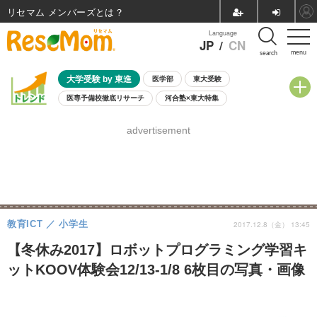
リセマム メンバーズ
Language
JP
/
CN
menu
search
大学受験 by 東進
医学部
東大受験
医専予備校徹底リサーチ
河合塾×東大特集
親子で考える大学選び
高校受験
中学受験
小学校受験
advertisement
共通テスト
夏休み
8月開催学校説明会・相談会
8月開催イベント・WS
全国公立高校 過去問
人気記事
自由研究教材（小学生向け）
自由研究教材（中学生向け）
ランキング
教育ICT
小学生
2017.12.8（金） 13:45
【冬休み2017】ロボットプログラミング学習キ
ットKOOV体験会12/13-1/8 6枚目の写真・画像