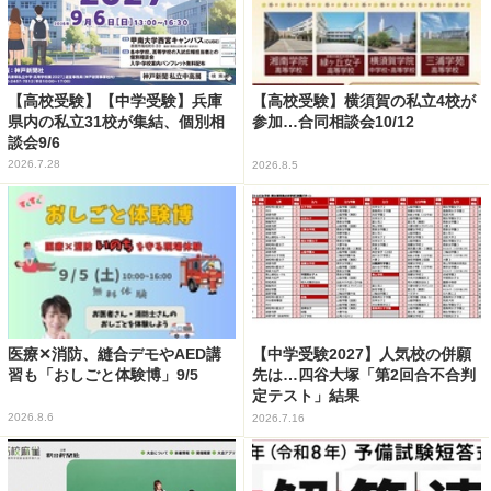
【高校受験】【中学受験】兵庫
【高校受験】横須賀の私立4校が
県内の私立31校が集結、個別相
参加…合同相談会10/12
談会9/6
2026.7.28
2026.8.5
医療✕消防、縫合デモやAED講
【中学受験2027】人気校の併願
習も「おしごと体験博」9/5
先は…四谷大塚「第2回合不合判
定テスト」結果
2026.8.6
2026.7.16