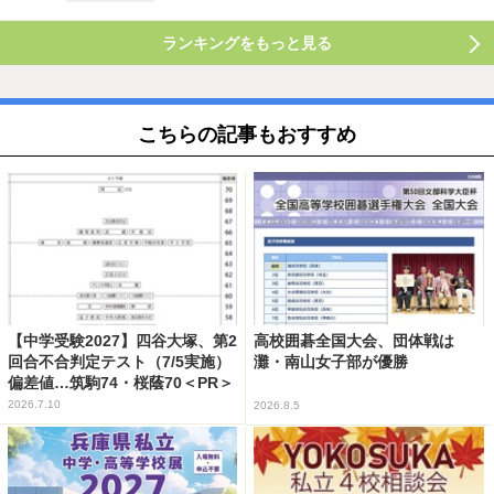
ランキングをもっと見る
こちらの記事もおすすめ
【中学受験2027】四谷大塚、第2
高校囲碁全国大会、団体戦は
回合不合判定テスト（7/5実施）
灘・南山女子部が優勝
偏差値…筑駒74・桜蔭70＜PR＞
2026.7.10
2026.8.5