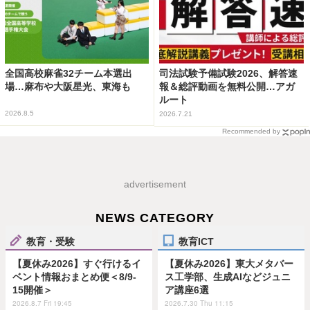
全国高校麻雀32チーム本選出
司法試験予備試験2026、解答速
場…麻布や大阪星光、東海も
報＆総評動画を無料公開…アガ
ルート
2026.8.5
2026.7.21
Recommended by
advertisement
NEWS CATEGORY
教育・受験
教育ICT
【夏休み2026】すぐ行けるイ
【夏休み2026】東大メタバー
ベント情報おまとめ便＜8/9-
ス工学部、生成AIなどジュニ
15開催＞
ア講座6選
2026.8.7 Fri 19:45
2026.7.30 Thu 11:15