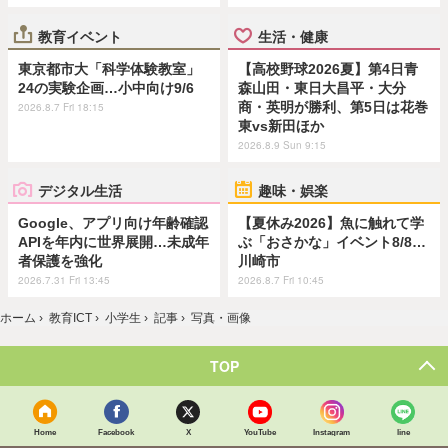
教育イベント
生活・健康
東京都市大「科学体験教室」
【高校野球2026夏】第4日青
24の実験企画…小中向け9/6
森山田・東日大昌平・大分
商・英明が勝利、第5日は花巻
2026.8.7 Fri 18:15
東vs新田ほか
2026.8.9 Sun 9:15
デジタル生活
趣味・娯楽
Google、アプリ向け年齢確認
【夏休み2026】魚に触れて学
APIを年内に世界展開…未成年
ぶ「おさかな」イベント8/8…
者保護を強化
川崎市
2026.7.31 Fri 13:45
2026.8.7 Fri 10:45
ホーム
›
教育ICT
›
小学生
›
記事
›
写真・画像
TOP
Home
Facebook
X
YouTube
Instagram
line