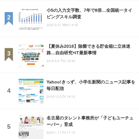
小5の入力文字数、7年で8倍…全国統一タイ
ピングスキル調査
2022.9.21 Wed 14:45
【夏休み2018】除菌できる貯金箱に立体迷
路…自由研究×IT最新事情
2018.8.9 Thu 18:45
Yahoo!きっず、小学生新聞のニュース記事を
毎日配信
2016.12.2 Fri 19:15
名古屋のタレント事務所が「子どもユーチュ
ーバー」育成
2020.1.17 Fri 17:15