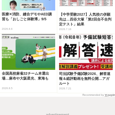
医療✕消防、縫合デモやAED講
【中学受験2027】人気校の併願
習も「おしごと体験博」9/5
先は…四谷大塚「第2回合不合判
定テスト」結果
2026.8.6
2026.7.16
全国高校麻雀32チーム本選出
司法試験予備試験2026、解答速
場…麻布や大阪星光、東海も
報＆総評動画を無料公開…アガ
ルート
2026.8.5
2026.7.21
Recommended by
advertisement