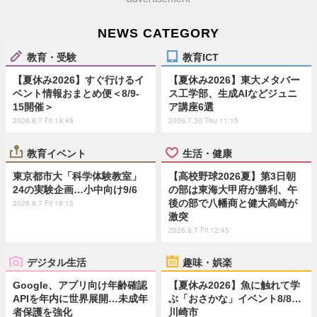
NEWS CATEGORY
教育・受験
教育ICT
【夏休み2026】すぐ行けるイ
【夏休み2026】東大メタバー
ベント情報おまとめ便＜8/9-
ス工学部、生成AIなどジュニ
15開催＞
ア講座6選
2026.8.7 Fri 19:45
2026.7.30 Thu 11:15
教育イベント
生活・健康
東京都市大「科学体験教室」
【高校野球2026夏】第3日朝
24の実験企画…小中向け9/6
の部は東海大甲府が勝利、午
後の部で八幡商と健大高崎が
2026.8.7 Fri 18:15
激突
2026.8.7 Fri 12:45
デジタル生活
趣味・娯楽
Google、アプリ向け年齢確認
【夏休み2026】魚に触れて学
APIを年内に世界展開…未成年
ぶ「おさかな」イベント8/8…
者保護を強化
川崎市