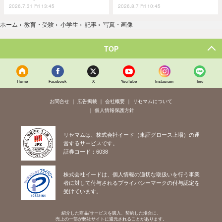
2026.7.31 Fri 13:45
2026.8.7 Fri 10:45
ホーム
›
教育・受験
›
小学生
›
記事
›
写真・画像
TOP
Home
Facebook
X
YouTube
Instagram
line
お問合せ
広告掲載
会社概要
リセマムについて
個人情報保護方針
リセマムは、株式会社イード（東証グロース上場）の運
営するサービスです。
証券コード：6038
株式会社イードは、個人情報の適切な取扱いを行う事業
者に対して付与されるプライバシーマークの付与認定を
受けています。
紹介した商品/サービスを購入、契約した場合に、
売上の一部が弊社サイトに還元されることがあります。