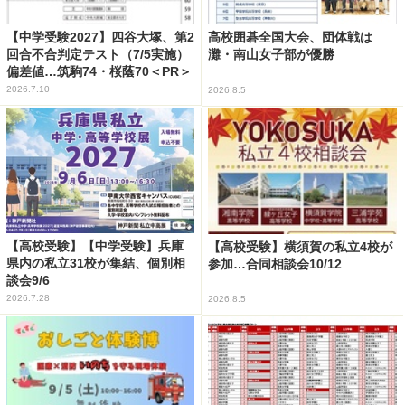
【中学受験2027】四谷大塚、第2
高校囲碁全国大会、団体戦は
回合不合判定テスト（7/5実施）
灘・南山女子部が優勝
偏差値…筑駒74・桜蔭70＜PR＞
2026.7.10
2026.8.5
【高校受験】【中学受験】兵庫
【高校受験】横須賀の私立4校が
県内の私立31校が集結、個別相
参加…合同相談会10/12
談会9/6
2026.7.28
2026.8.5