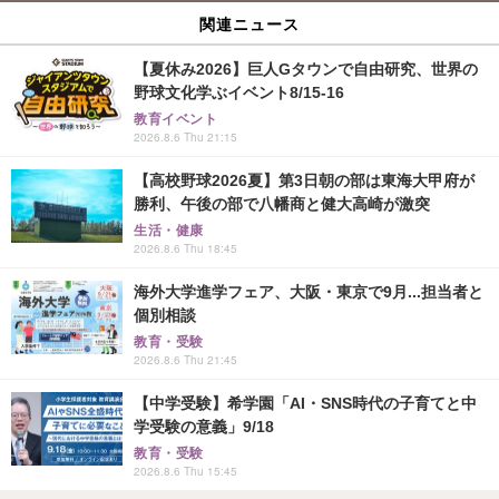
関連ニュース
【夏休み2026】巨人Gタウンで自由研究、世界の
野球文化学ぶイベント8/15-16
教育イベント
2026.8.6 Thu 21:15
【高校野球2026夏】第3日朝の部は東海大甲府が
勝利、午後の部で八幡商と健大高崎が激突
生活・健康
2026.8.6 Thu 18:45
海外大学進学フェア、大阪・東京で9月...担当者と
個別相談
教育・受験
2026.8.6 Thu 21:45
【中学受験】希学園「AI・SNS時代の子育てと中
学受験の意義」9/18
教育・受験
2026.8.6 Thu 15:45