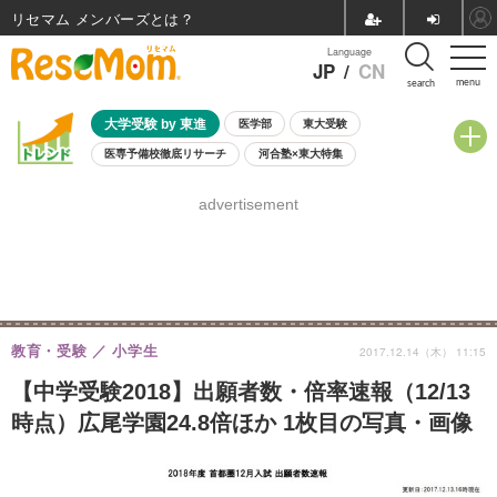
リセマム メンバーズ
Language
JP
/
CN
menu
search
大学受験 by 東進
医学部
東大受験
医専予備校徹底リサーチ
河合塾×東大特集
親子で考える大学選び
高校受験
中学受験
小学校受験
advertisement
共通テスト
夏休み
8月開催学校説明会・相談会
8月開催イベント・WS
全国公立高校 過去問
人気記事
自由研究教材（小学生向け）
自由研究教材（中学生向け）
ランキング
教育・受験
小学生
2017.12.14（木） 11:15
【中学受験2018】出願者数・倍率速報（12/13
時点）広尾学園24.8倍ほか 1枚目の写真・画像