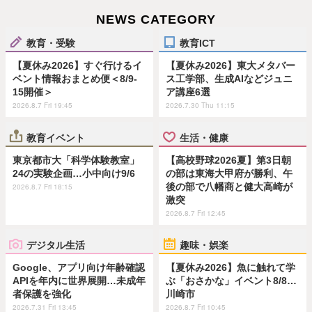
NEWS CATEGORY
教育・受験
教育ICT
【夏休み2026】すぐ行けるイ
【夏休み2026】東大メタバー
ベント情報おまとめ便＜8/9-
ス工学部、生成AIなどジュニ
15開催＞
ア講座6選
2026.8.7 Fri 19:45
2026.7.30 Thu 11:15
教育イベント
生活・健康
東京都市大「科学体験教室」
【高校野球2026夏】第3日朝
24の実験企画…小中向け9/6
の部は東海大甲府が勝利、午
後の部で八幡商と健大高崎が
2026.8.7 Fri 18:15
激突
2026.8.7 Fri 12:45
デジタル生活
趣味・娯楽
Google、アプリ向け年齢確認
【夏休み2026】魚に触れて学
APIを年内に世界展開…未成年
ぶ「おさかな」イベント8/8…
者保護を強化
川崎市
2026.7.31 Fri 13:45
2026.8.7 Fri 10:45