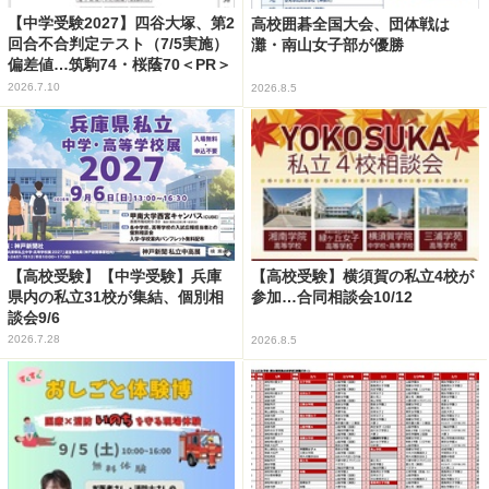
【中学受験2027】四谷大塚、第2
高校囲碁全国大会、団体戦は
回合不合判定テスト（7/5実施）
灘・南山女子部が優勝
偏差値…筑駒74・桜蔭70＜PR＞
2026.7.10
2026.8.5
【高校受験】【中学受験】兵庫
【高校受験】横須賀の私立4校が
県内の私立31校が集結、個別相
参加…合同相談会10/12
談会9/6
2026.7.28
2026.8.5