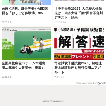
医療✕消防、縫合デモやAED講
【中学受験2027】人気校の併願
習も「おしごと体験博」9/5
先は…四谷大塚「第2回合不合判
定テスト」結果
2026.8.6
2026.7.16
全国高校麻雀32チーム本選出
司法試験予備試験2026、解答速
場…麻布や大阪星光、東海も
報＆総評動画を無料公開…アガ
ルート
2026.8.5
2026.7.21
Recommended by
advertisement