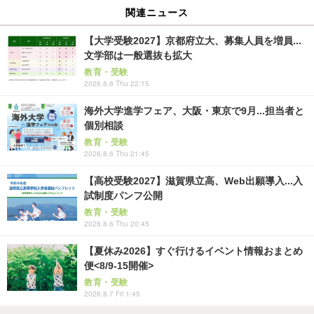
関連ニュース
【大学受験2027】京都府立大、募集人員を増員...
文学部は一般選抜も拡大
教育・受験
2026.8.6 Thu 22:15
海外大学進学フェア、大阪・東京で9月...担当者と
個別相談
教育・受験
2026.8.6 Thu 21:45
【高校受験2027】滋賀県立高、Web出願導入...入
試制度パンフ公開
教育・受験
2026.8.6 Thu 20:45
【夏休み2026】すぐ行けるイベント情報おまとめ
便<8/9-15開催>
教育・受験
2026.8.7 Fri 1:45