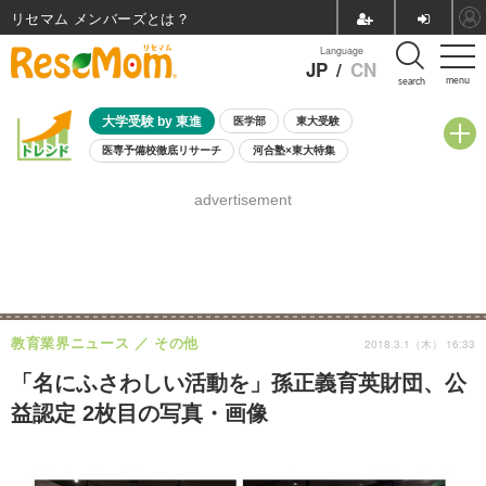
リセマム メンバーズ
Language
JP
/
CN
menu
search
大学受験 by 東進
医学部
東大受験
医専予備校徹底リサーチ
河合塾×東大特集
親子で考える大学選び
高校受験
中学受験
小学校受験
advertisement
共通テスト
夏休み
8月開催学校説明会・相談会
8月開催イベント・WS
全国公立高校 過去問
人気記事
自由研究教材（小学生向け）
自由研究教材（中学生向け）
ランキング
教育業界ニュース
その他
2018.3.1（木） 16:33
「名にふさわしい活動を」孫正義育英財団、公
益認定 2枚目の写真・画像