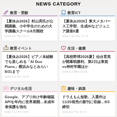
NEWS CATEGORY
教育・受験
教育ICT
【夏休み2026】村山斉氏が公
【夏休み2026】東大メタバー
開講義、小中学生のための大
ス工学部、生成AIなどジュニ
学講義スクール9月開校
ア講座6選
2026.8.6 Thu 19:15
2026.7.30 Thu 11:15
教育イベント
生活・健康
【夏休み2026】ピアノ未経験
【高校野球2026夏】仙台育英
でも楽しめる「AI Duo
が開幕戦勝利、第2日は東筑
Piano」横浜みなとみらい
vs神村学園ほか
8/31まで
2026.8.5 Wed 20:32
2026.8.6 Thu 19:45
デジタル生活
趣味・娯楽
Google、アプリ向け年齢確認
ドラえもん短歌、入選作は
APIを年内に世界展開…未成年
11/20発売の新刊に収録…9/3
者保護を強化
締切
2026.7.31 Fri 13:45
2026.8.6 Thu 15:15