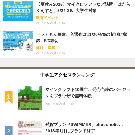
【夏休み2026】マイクロソフトなど訪問「はたら
くえすと」8/24-29...大学生対象
教育イベント
2026.8.5 Wed 15:45
ドラえもん短歌、入選作は11/20発売の新刊に収
録...9/3締切
趣味・娯楽
2026.8.5 Wed 21:15
中学生アクセスランキング
マインクラフト10周年、発売当時のバージョ
ンをブラウザで無料体験
2019.5.8 Wed 10:45
雑貨ブランドSWIMMER、chocoholic…
2018年1月にブランド終了