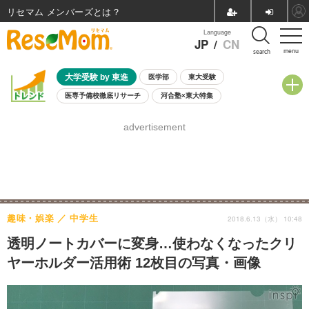
リセマム メンバーズ
Language
JP
/
CN
menu
search
大学受験 by 東進
医学部
東大受験
医専予備校徹底リサーチ
河合塾×東大特集
親子で考える大学選び
高校受験
中学受験
小学校受験
advertisement
共通テスト
夏休み
8月開催学校説明会・相談会
8月開催イベント・WS
全国公立高校 過去問
人気記事
自由研究教材（小学生向け）
自由研究教材（中学生向け）
ランキング
趣味・娯楽
中学生
2018.6.13（水） 10:48
透明ノートカバーに変身…使わなくなったクリ
ヤーホルダー活用術 12枚目の写真・画像