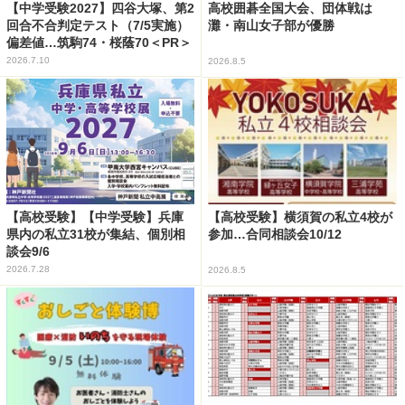
【中学受験2027】四谷大塚、第2
高校囲碁全国大会、団体戦は
回合不合判定テスト（7/5実施）
灘・南山女子部が優勝
偏差値…筑駒74・桜蔭70＜PR＞
2026.7.10
2026.8.5
【高校受験】【中学受験】兵庫
【高校受験】横須賀の私立4校が
県内の私立31校が集結、個別相
参加…合同相談会10/12
談会9/6
2026.7.28
2026.8.5