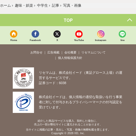
ホーム
›
趣味・娯楽
›
中学生
›
記事
›
写真・画像
TOP
Home
Facebook
X
YouTube
Instagram
line
お問合せ
広告掲載
会社概要
リセマムについて
個人情報保護方針
リセマムは、株式会社イード（東証グロース上場）の運
営するサービスです。
証券コード：6038
株式会社イードは、個人情報の適切な取扱いを行う事業
者に対して付与されるプライバシーマークの付与認定を
受けています。
紹介した商品/サービスを購入、契約した場合に、
売上の一部が弊社サイトに還元されることがあります。
当サイトに掲載の記事・見出し・写真・画像の無断転載を禁じます。
Copyright © 2026 IID, Inc.