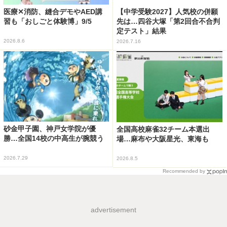
医療✕消防、縫合デモやAED講
【中学受験2027】人気校の併願
習も「おしごと体験博」9/5
先は…四谷大塚「第2回合不合判
定テスト」結果
2026.8.6
2026.7.16
砂金甲子園、神戸女学院が優
全国高校麻雀32チーム本選出
勝…全国14校の中高生が腕競う
場…麻布や大阪星光、東海も
2026.7.29
2026.8.5
Recommended by
advertisement