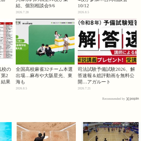
結、個別相談会9/6
10/12
2026.7.28
2026.8.5
気校の
全国高校麻雀32チーム本選
司法試験予備試験2026、解
第2
出場…麻布や大阪星光、東
答速報＆総評動画を無料公
」結果
海も
開…アガルート
2026.8.5
2026.7.21
Recommended by