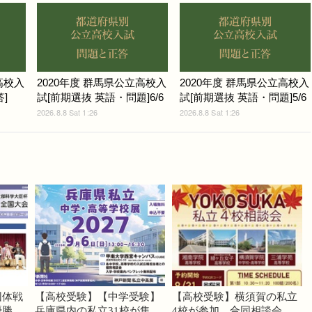
高校入
2020年度 群馬県公立高校入
2020年度 群馬県公立高校入
]
試[前期選抜 英語・問題]6/6
試[前期選抜 英語・問題]5/6
2026.8.8 Sat 1:26
2026.8.8 Sat 1:26
団体戦
【高校受験】【中学受験】
【高校受験】横須賀の私立
優勝
兵庫県内の私立31校が集
4校が参加…合同相談会