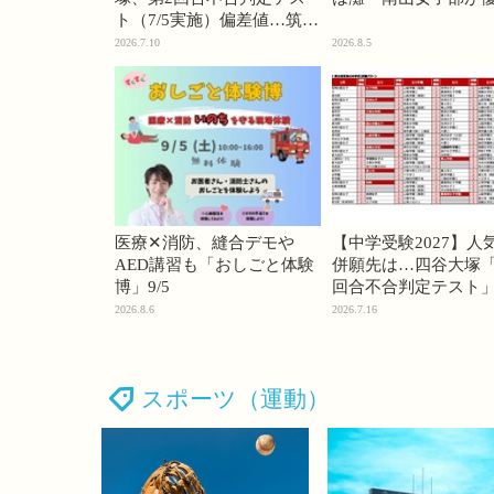
ト（7/5実施）偏差値…筑駒
74・桜蔭70＜PR＞
2026.7.10
2026.8.5
医療✕消防、縫合デモや
【中学受験2027】人
AED講習も「おしごと体験
併願先は…四谷大塚「
博」9/5
回合不合判定テスト
2026.8.6
2026.7.16
スポーツ（運動）