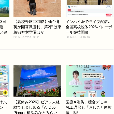
3日
【高校野球2026夏】仙台育
インハイ.tvでライブ配信…
勝
英が開幕戦勝利、第2日は東
全国高校総体2026バレーボ
と健
筑vs神村学園ほか
ール競技開幕
2026.8.5 Wed 20:32
2026.8.4 Tue 15:15
触れて
【夏休み2026】ピアノ未経
医療✕消防、縫合デモや
ント
験でも楽しめる「AI Duo
AED講習も「おしごと体験
Piano」横浜みなとみらい
博」9/5