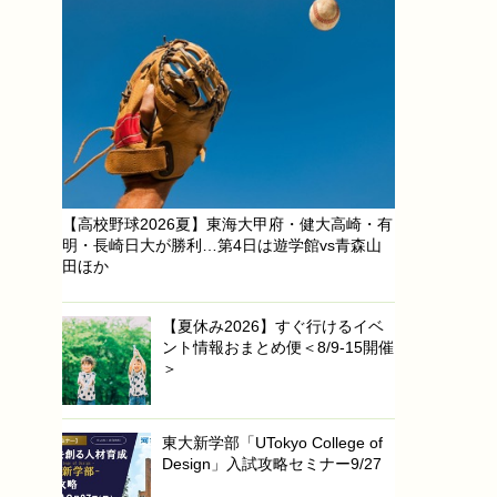
【高校野球2026夏】東海大甲府・健大高崎・有
明・長崎日大が勝利…第4日は遊学館vs青森山
田ほか
【夏休み2026】すぐ行けるイベ
ント情報おまとめ便＜8/9-15開催
＞
東大新学部「UTokyo College of
Design」入試攻略セミナー9/27