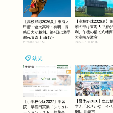
【高校野球2026夏】第
【高校野球2026夏】東海大
朝の部は東海大甲府が
甲府・健大高崎・有明・長
利、午後の部で八幡商
崎日大が勝利…第4日は遊学
大高崎が激突
館vs青森山田ほか
2026.8.7 Fri 12:45
2026.8.8 Sat 9:52
幼児
【夏休み2026】魚に
【小学校受験2027】学習
学ぶ「おさかな」イベ
院・早稲田実業「シミュレ
8/8…川崎市
ーションテスト」伸芽会