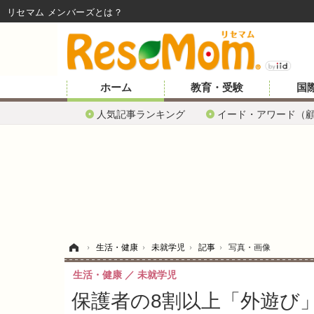
リセマム メンバーズ
ホーム
教育・受験
国
人気記事ランキング
イード・アワード（
ホーム
›
生活・健康
›
未就学児
›
記事
›
写真・画像
生活・健康
未就学児
保護者の8割以上「外遊び