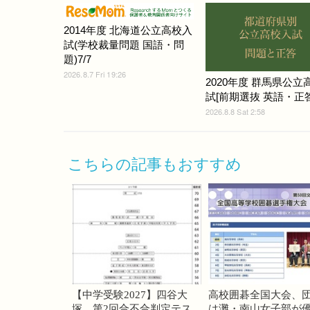
2014年度 北海道公立高校入
試(学校裁量問題 国語・問
題)7/7
2026.8.7 Fri 19:26
2020年度 群馬県公立
試[前期選抜 英語・正答
2026.8.8 Sat 2:58
こちらの記事もおすすめ
【中学受験2027】四谷大
高校囲碁全国大会、
塚、第2回合不合判定テス
は灘・南山女子部が