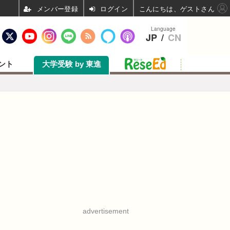
ログイン
こんにちは、ゲストさん
Language
JP
/
CN
ント
大学受験 by 東進
advertisement