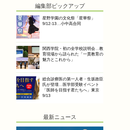
編集部ピックアップ
星野学園の文化祭「星華祭」
9/12-13…小中高合同
関西学院・初の全学校説明会…教
育現場から語られた「一貫教育の
魅力とこれから」
総合診療医の第一人者・生坂政臣
氏が登壇…医学部受験イベント
「医師を目指す君たちへ」東京
9/13
最新ニュース