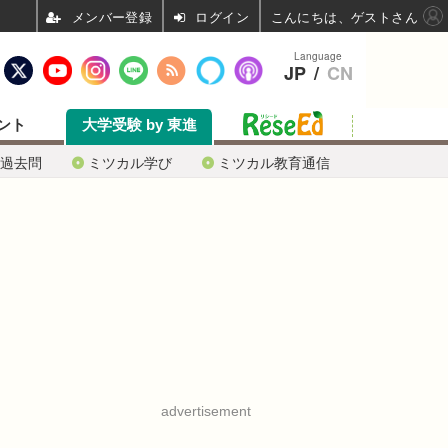
ログイン
こんにちは、ゲストさん
Language
JP
/
CN
ント
大学受験 by 東進
過去問
ミツカル学び
ミツカル教育通信
advertisement