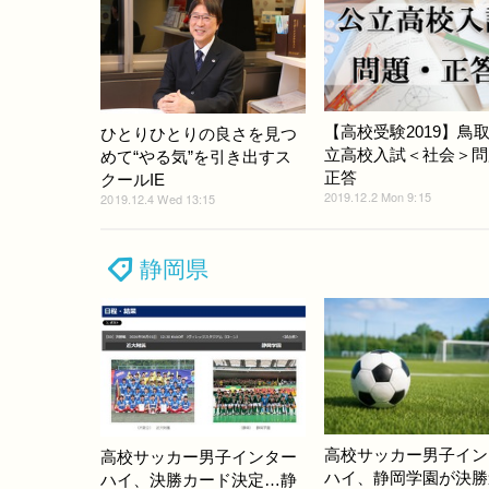
【高校受験2019】鳥
ひとりひとりの良さを見つ
立高校入試＜社会＞問
めて“やる気”を引き出すス
正答
クールIE
2019.12.2 Mon 9:15
2019.12.4 Wed 13:15
静岡県
高校サッカー男子イン
高校サッカー男子インター
ハイ、静岡学園が決勝
ハイ、決勝カード決定…静