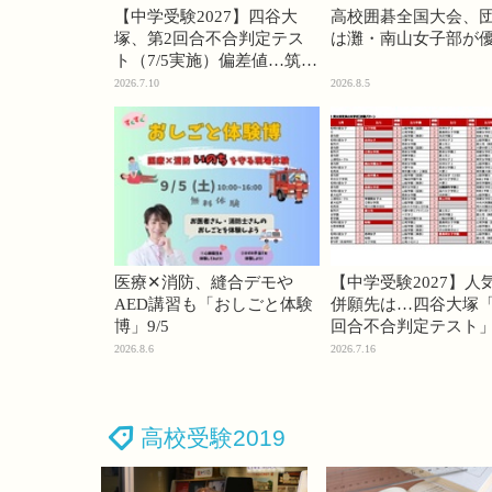
【中学受験2027】四谷大
高校囲碁全国大会、
塚、第2回合不合判定テス
は灘・南山女子部が
ト（7/5実施）偏差値…筑駒
74・桜蔭70＜PR＞
2026.7.10
2026.8.5
医療✕消防、縫合デモや
【中学受験2027】人
AED講習も「おしごと体験
併願先は…四谷大塚「
博」9/5
回合不合判定テスト
2026.8.6
2026.7.16
高校受験2019