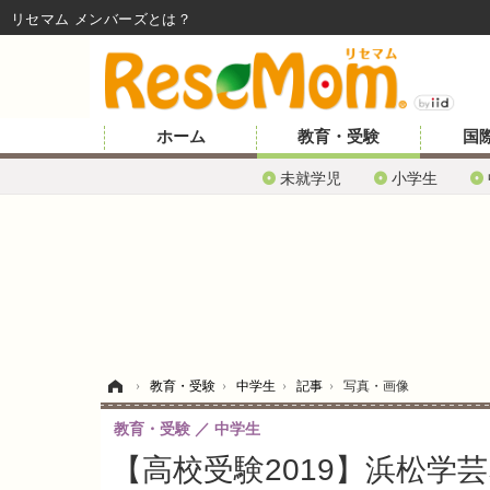
リセマム メンバーズ
ホーム
教育・受験
国
未就学児
小学生
ホーム
›
教育・受験
›
中学生
›
記事
›
写真・画像
教育・受験
中学生
【高校受験2019】浜松学