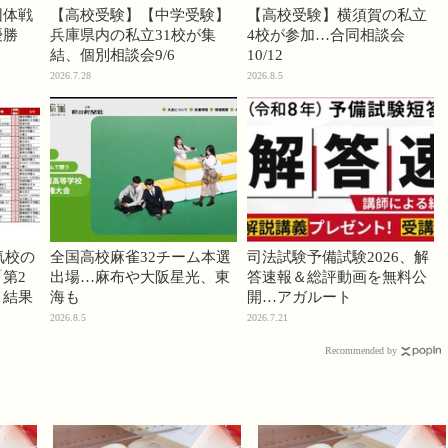
団体戦
【高校受験】【中学受験】
【高校受験】横須賀の私立
優勝
兵庫県内の私立31校が集
4校が参加…合同相談会
結、個別相談会9/6
10/12
2026.7.28
2026.8.5
気校の
全国高校麻雀32チーム本選
司法試験予備試験2026、解
第2
出場…麻布や大阪星光、東
答速報＆総評動画を無料公
」結果
海も
開…アガルート
2026.8.5
2026.7.21
Recommended by