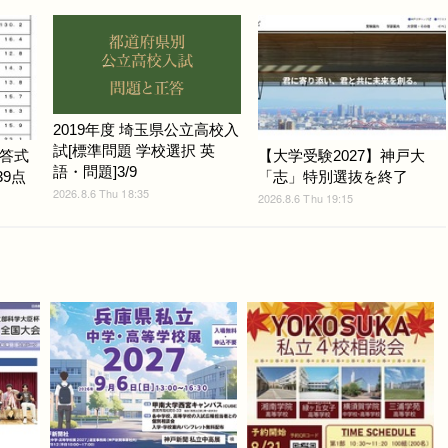
2019年度 埼玉県公立高校入
試[標準問題 学校選択 英
答式
【大学受験2027】神戸大
語・問題]3/9
39点
「志」特別選抜を終了
2026.8.6 Thu 18:35
2026.8.6 Thu 19:15