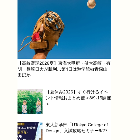
【高校野球2026夏】東海大甲府・健大高崎・有
明・長崎日大が勝利…第4日は遊学館vs青森山
田ほか
【夏休み2026】すぐ行けるイベ
ント情報おまとめ便＜8/9-15開催
＞
東大新学部「UTokyo College of
Design」入試攻略セミナー9/27