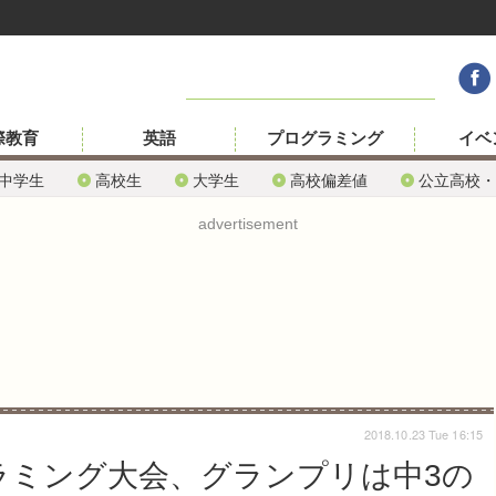
際教育
英語
プログラミング
イベ
中学生
高校生
大学生
高校偏差値
公立高校・
advertisement
2018.10.23 Tue 16:15
ラミング大会、グランプリは中3の