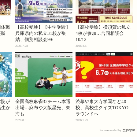
団体戦
【高校受験】【中学受験】
【高校受験】横須賀の私立
優勝
兵庫県内の私立31校が集
4校が参加…合同相談会
結、個別相談会9/6
10/12
2026.7.28
2026.8.5
学院が
全国高校麻雀32チーム本選
渋幕や東大寺学園など40
高生が
出場…麻布や大阪星光、東
校、高校生クイズTOKYO
海も
ラウンドへ
2026.8.5
2026.7.29
Recommended by