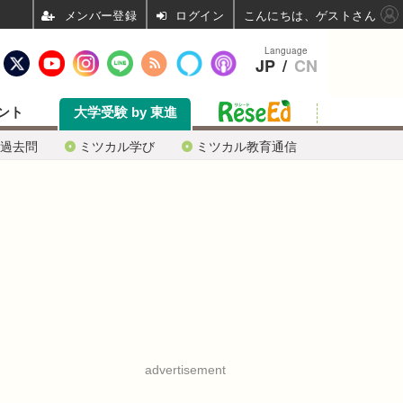
ログイン
こんにちは、ゲストさん
Language
JP
/
CN
ント
大学受験 by 東進
過去問
ミツカル学び
ミツカル教育通信
advertisement