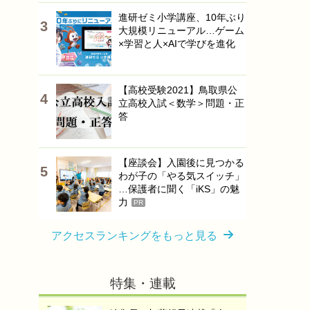
進研ゼミ小学講座、10年ぶり
大規模リニューアル…ゲーム
×学習と人×AIで学びを進化
【高校受験2021】鳥取県公
立高校入試＜数学＞問題・正
答
【座談会】入園後に見つかる
わが子の「やる気スイッチ」
…保護者に聞く「iKS」の魅
力
PR
アクセスランキングをもっと見る
特集・連載