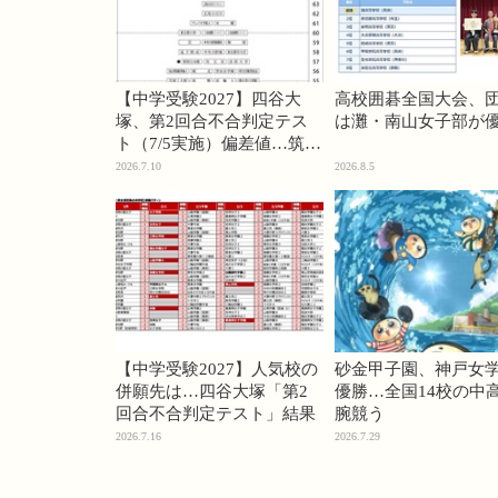
【中学受験2027】四谷大
高校囲碁全国大会、
塚、第2回合不合判定テス
は灘・南山女子部が
ト（7/5実施）偏差値…筑駒
74・桜蔭70＜PR＞
2026.7.10
2026.8.5
【中学受験2027】人気校の
砂金甲子園、神戸女
併願先は…四谷大塚「第2
優勝…全国14校の中
回合不合判定テスト」結果
腕競う
2026.7.16
2026.7.29