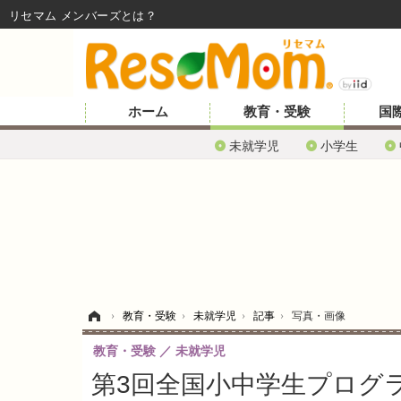
リセマム メンバーズ
ホーム
教育・受験
国
未就学児
小学生
ホーム
›
教育・受験
›
未就学児
›
記事
›
写真・画像
教育・受験
未就学児
第3回全国小中学生プログ