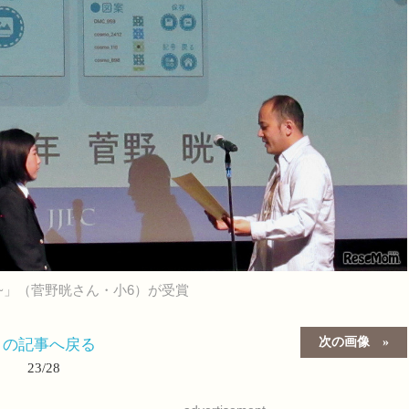
hu~」（菅野晄さん・小6）が受賞
次の画像
この記事へ戻る
23/28