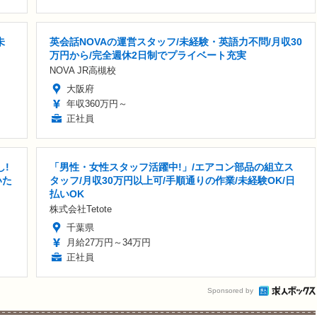
未
英会話NOVAの運営スタッフ/未経験・英語力不問/月収30
万円から/完全週休2日制でプライベート充実
NOVA JR高槻校
大阪府
年収360万円～
正社員
し!
「男性・女性スタッフ活躍中!」/エアコン部品の組立ス
いた
タッフ/月収30万円以上可/手順通りの作業/未経験OK/日
払いOK
株式会社Tetote
千葉県
月給27万円～34万円
正社員
Sponsored by