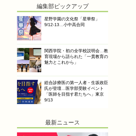
編集部ピックアップ
星野学園の文化祭「星華祭」
9/12-13…小中高合同
関西学院・初の全学校説明会…教
育現場から語られた「一貫教育の
魅力とこれから」
総合診療医の第一人者・生坂政臣
氏が登壇…医学部受験イベント
「医師を目指す君たちへ」東京
9/13
最新ニュース