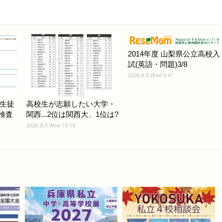
2014年度 山梨県公立高校入
試(英語・問題)3/8
2026.8.5 Wed 5:47
生徒
高校生が志願したい大学・
力検査
関西...2位は関西大、1位は?
2026.8.5 Wed 15:15