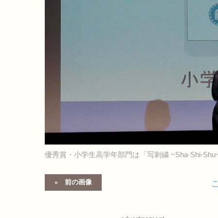
優秀賞・小学生高学年部門は「写刺繍 ~Sha-Shi-S
前の画像