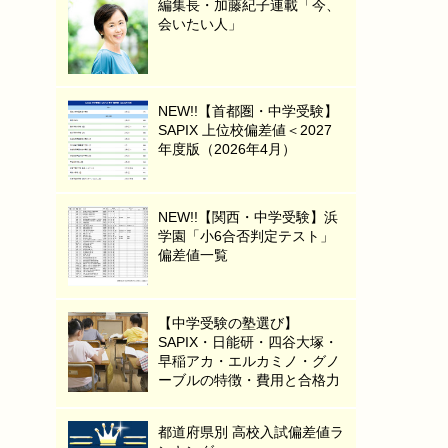
編集長・加藤紀子連載「今、
会いたい人」
NEW!!【首都圏・中学受験】
SAPIX 上位校偏差値＜2027
年度版（2026年4月）
NEW!!【関西・中学受験】浜
学園「小6合否判定テスト」
偏差値一覧
【中学受験の塾選び】
SAPIX・日能研・四谷大塚・
早稲アカ・エルカミノ・グノ
ーブルの特徴・費用と合格力
都道府県別 高校入試偏差値ラ