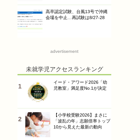
高卒認定試験、台風13号で沖縄
会場を中止…再試験は8/27-28
advertisement
未就学児アクセスランキング
イード・アワード2026「幼
児教室」満足度No.1が決定
【小学校受験2026】まさに
「波乱の年」志願倍率トップ
10から見えた最新の動向