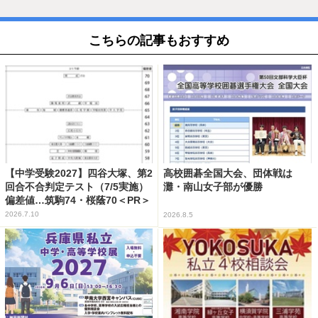
こちらの記事もおすすめ
【中学受験2027】四谷大塚、第2
高校囲碁全国大会、団体戦は
回合不合判定テスト（7/5実施）
灘・南山女子部が優勝
偏差値…筑駒74・桜蔭70＜PR＞
2026.7.10
2026.8.5