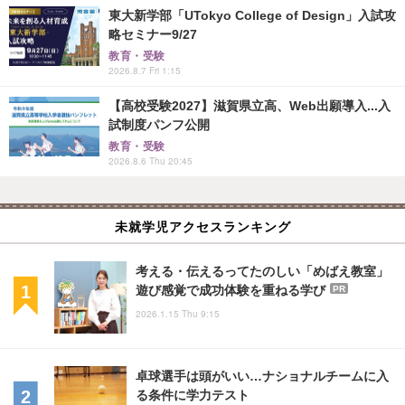
東大新学部「UTokyo College of Design」入試攻
略セミナー9/27
教育・受験
2026.8.7 Fri 1:15
【高校受験2027】滋賀県立高、Web出願導入...入
試制度パンフ公開
教育・受験
2026.8.6 Thu 20:45
未就学児アクセスランキング
考える・伝えるってたのしい「めばえ教室」
遊び感覚で成功体験を重ねる学び
PR
2026.1.15 Thu 9:15
卓球選手は頭がいい…ナショナルチームに入
る条件に学力テスト