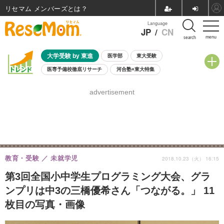
リセマム メンバーズ
Language
JP
/
CN
menu
search
大学受験 by 東進
医学部
東大受験
医専予備校徹底リサーチ
河合塾×東大特集
親子で考える大学選び
高校受験
中学受験
小学校受験
advertisement
共通テスト
夏休み
8月開催学校説明会・相談会
8月開催イベント・WS
全国公立高校 過去問
人気記事
自由研究教材（小学生向け）
自由研究教材（中学生向け）
ランキング
教育・受験
未就学児
2018.10.23（火） 16:15
第3回全国小中学生プログラミング大会、グラ
ンプリは中3の三橋優希さん「つながる。」 11
枚目の写真・画像