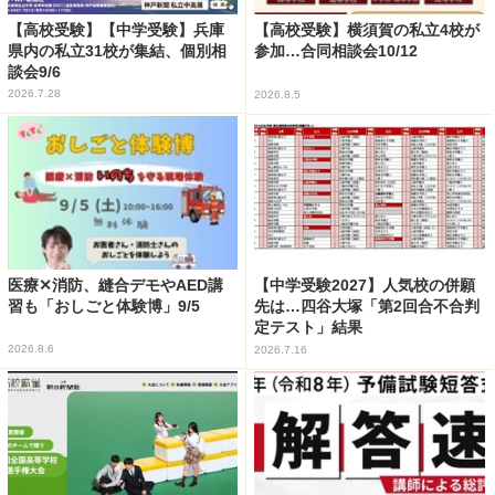
【高校受験】【中学受験】兵庫
【高校受験】横須賀の私立4校が
県内の私立31校が集結、個別相
参加…合同相談会10/12
談会9/6
2026.7.28
2026.8.5
医療✕消防、縫合デモやAED講
【中学受験2027】人気校の併願
習も「おしごと体験博」9/5
先は…四谷大塚「第2回合不合判
定テスト」結果
2026.8.6
2026.7.16