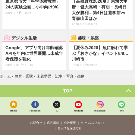
東京都市大「科学体験教室」
【高校野球2026夏】東海大甲
24の実験企画…小中向け9/6
府・健大高崎・有明・長崎日
大が勝利…第4日は遊学館vs
2026.8.7 Fri 18:15
青森山田ほか
2026.8.8 Sat 9:52
デジタル生活
趣味・娯楽
Google、アプリ向け年齢確認
【夏休み2026】魚に触れて学
APIを年内に世界展開…未成年
ぶ「おさかな」イベント8/8…
者保護を強化
川崎市
2026.7.31 Fri 13:45
2026.8.7 Fri 10:45
ホーム
›
教育・受験
›
未就学児
›
記事
›
写真・画像
TOP
Home
Facebook
X
YouTube
Instagram
line
お問合せ
広告掲載
会社概要
リセマムについて
個人情報保護方針