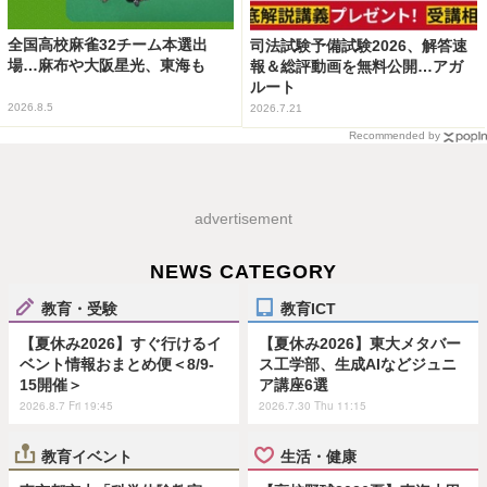
全国高校麻雀32チーム本選出
司法試験予備試験2026、解答速
場…麻布や大阪星光、東海も
報＆総評動画を無料公開…アガ
ルート
2026.8.5
2026.7.21
Recommended by
advertisement
NEWS CATEGORY
教育・受験
教育ICT
【夏休み2026】すぐ行けるイ
【夏休み2026】東大メタバー
ベント情報おまとめ便＜8/9-
ス工学部、生成AIなどジュニ
15開催＞
ア講座6選
2026.8.7 Fri 19:45
2026.7.30 Thu 11:15
教育イベント
生活・健康