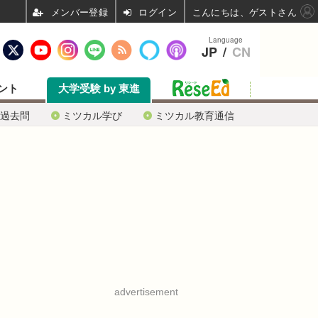
ログイン
こんにちは、ゲストさん
Language
JP
/
CN
ント
大学受験 by 東進
過去問
ミツカル学び
ミツカル教育通信
advertisement