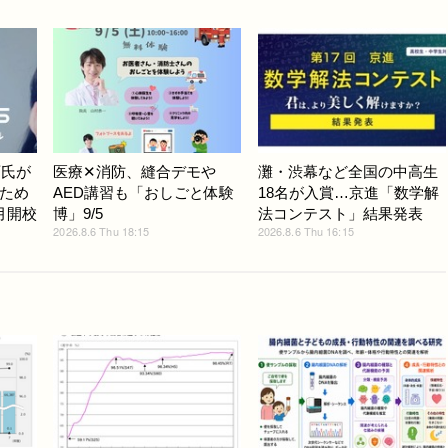
斉氏が
医療✕消防、縫合デモや
灘・渋幕など全国の中高生
ため
AED講習も「おしごと体験
18名が入賞…京進「数学解
月開校
博」9/5
法コンテスト」結果発表
2026.8.6 Thu 18:15
2026.8.6 Thu 16:15