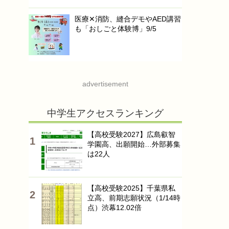
医療✕消防、縫合デモやAED講習
も「おしごと体験博」9/5
advertisement
中学生アクセスランキング
【高校受験2027】広島叡智
学園高、出願開始…外部募集
は22人
【高校受験2025】千葉県私
立高、前期志願状況（1/14時
点）渋幕12.02倍