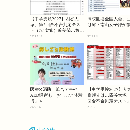
【中学受験2027】四谷大
高校囲碁全国大会、
塚、第2回合不合判定テス
は灘・南山女子部が
ト（7/5実施）偏差値…筑駒
74・桜蔭70＜PR＞
2026.7.10
2026.8.5
医療✕消防、縫合デモや
【中学受験2027】人
AED講習も「おしごと体験
併願先は…四谷大塚「
博」9/5
回合不合判定テスト
2026.8.6
2026.7.16