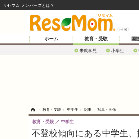
リセマム メンバーズ
ホーム
教育・受験
国
未就学児
小学生
ホーム
›
教育・受験
›
中学生
›
記事
›
写真・画像
教育・受験
中学生
不登校傾向にある中学生、