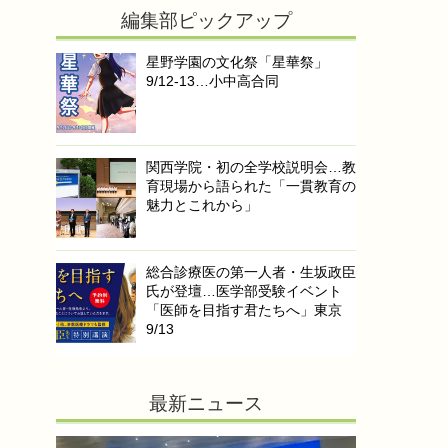
編集部ピックアップ
星野学園の文化祭「星華祭」
9/12-13…小中高合同
関西学院・初の全学校説明会…教
育現場から語られた「一貫教育の
魅力とこれから」
総合診療医の第一人者・生坂政臣
氏が登壇…医学部受験イベント
「医師を目指す君たちへ」東京
9/13
最新ニュース