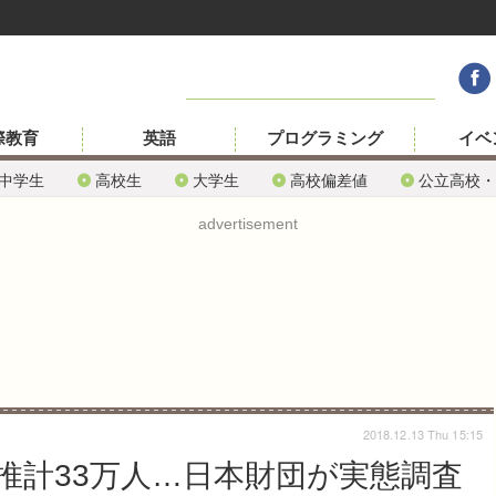
際教育
英語
プログラミング
イベ
中学生
高校生
大学生
高校偏差値
公立高校・
advertisement
2018.12.13 Thu 15:15
推計33万人…日本財団が実態調査