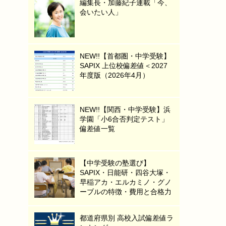
編集長・加藤紀子連載「今、
会いたい人」
NEW!!【首都圏・中学受験】
SAPIX 上位校偏差値＜2027
年度版（2026年4月）
NEW!!【関西・中学受験】浜
学園「小6合否判定テスト」
偏差値一覧
【中学受験の塾選び】
SAPIX・日能研・四谷大塚・
早稲アカ・エルカミノ・グノ
ーブルの特徴・費用と合格力
都道府県別 高校入試偏差値ラ