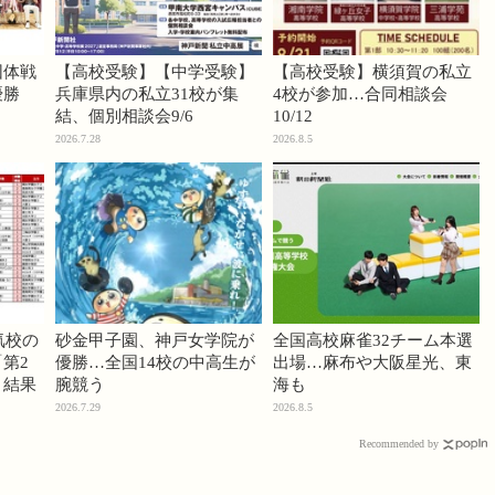
団体戦
【高校受験】【中学受験】
【高校受験】横須賀の私立
優勝
兵庫県内の私立31校が集
4校が参加…合同相談会
結、個別相談会9/6
10/12
2026.7.28
2026.8.5
気校の
砂金甲子園、神戸女学院が
全国高校麻雀32チーム本選
第2
優勝…全国14校の中高生が
出場…麻布や大阪星光、東
」結果
腕競う
海も
2026.7.29
2026.8.5
Recommended by