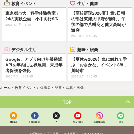
教育イベント
生活・健康
東京都市大「科学体験教室」
【高校野球2026夏】第3日朝
24の実験企画…小中向け9/6
の部は東海大甲府が勝利、午
後の部で八幡商と健大高崎が
2026.8.7 Fri 18:15
激突
2026.8.7 Fri 12:45
デジタル生活
趣味・娯楽
Google、アプリ向け年齢確認
【夏休み2026】魚に触れて学
APIを年内に世界展開…未成年
ぶ「おさかな」イベント8/8…
者保護を強化
川崎市
2026.7.31 Fri 13:45
2026.8.7 Fri 10:45
ホーム
›
教育イベント
›
保護者
›
記事
›
写真・画像
TOP
Home
Facebook
X
YouTube
Instagram
line
お問合せ
広告掲載
会社概要
リセマムについて