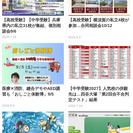
【高校受験】【中学受験】兵庫
【高校受験】横須賀の私立4校が
県内の私立31校が集結、個別相
参加…合同相談会10/12
談会9/6
2026.7.28
2026.8.5
医療✕消防、縫合デモやAED講
【中学受験2027】人気校の併願
習も「おしごと体験博」9/5
先は…四谷大塚「第2回合不合判
定テスト」結果
2026.8.6
2026.7.16