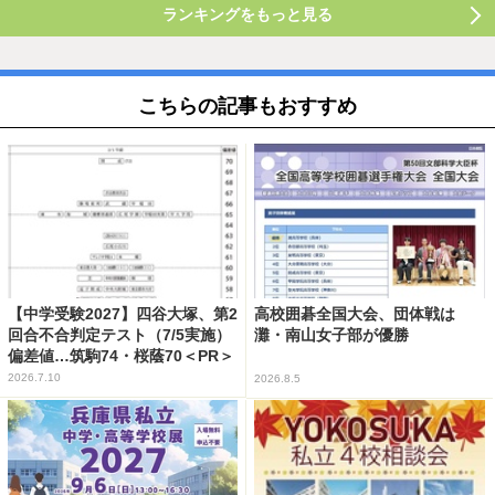
ランキングをもっと見る
こちらの記事もおすすめ
【中学受験2027】四谷大塚、第2
高校囲碁全国大会、団体戦は
回合不合判定テスト（7/5実施）
灘・南山女子部が優勝
偏差値…筑駒74・桜蔭70＜PR＞
2026.7.10
2026.8.5