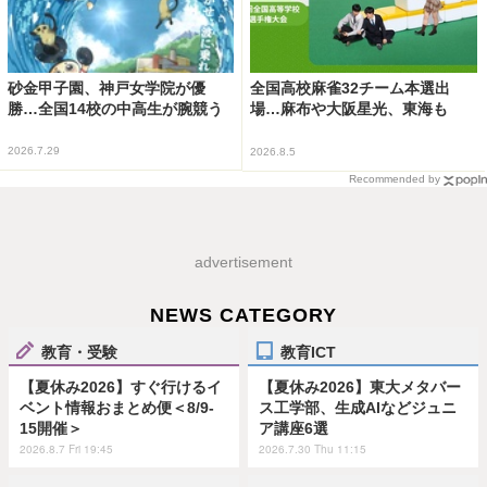
砂金甲子園、神戸女学院が優
全国高校麻雀32チーム本選出
勝…全国14校の中高生が腕競う
場…麻布や大阪星光、東海も
2026.7.29
2026.8.5
Recommended by
advertisement
NEWS CATEGORY
教育・受験
教育ICT
【夏休み2026】すぐ行けるイ
【夏休み2026】東大メタバー
ベント情報おまとめ便＜8/9-
ス工学部、生成AIなどジュニ
15開催＞
ア講座6選
2026.8.7 Fri 19:45
2026.7.30 Thu 11:15