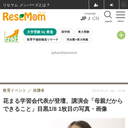
リセマム メンバーズ
Language
JP
/
CN
menu
search
大学受験 by 東進
医学部
東大受験
医専予備校徹底リサーチ
河合塾×東大特集
親子で考える大学選び
高校受験
中学受験
小学校受験
advertisement
共通テスト
夏休み
8月開催学校説明会・相談会
8月開催イベント・WS
全国公立高校 過去問
人気記事
自由研究教材（小学生向け）
自由研究教材（中学生向け）
ランキング
教育イベント
保護者
2018.12.21（金） 16:45
花まる学習会代表が登壇、講演会「母親だから
できること」目黒1/8 1枚目の写真・画像