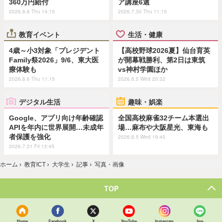
360万円給付
ア講座6選
2026.8.6 Thu 14:15
2026.7.30 Thu 11:15
教育イベント
生活・健康
4歳～小3対象「プレジデント
【高校野球2026夏】仙台育英
Family祭2026」9/6、東大医
が開幕戦勝利、第2日は東筑
療体験も
vs神村学園ほか
2026.8.6 Thu 11:15
2026.8.5 Wed 20:32
デジタル生活
趣味・娯楽
Google、アプリ向け年齢確認
全国高校麻雀32チーム本選出
APIを年内に世界展開…未成年
場…麻布や大阪星光、東海も
者保護を強化
2026.8.5 Wed 19:45
2026.7.31 Fri 13:45
ホーム
›
教育ICT
›
大学生
›
記事
›
写真・画像
TOP
Home
Facebook
X
YouTube
Instagram
line