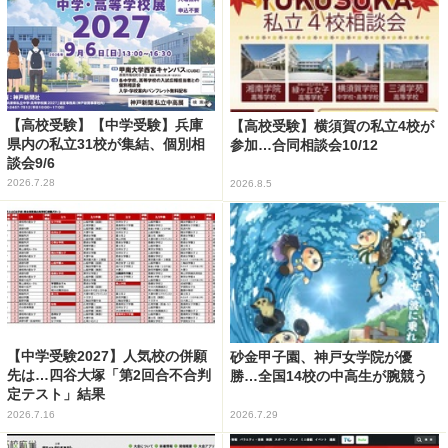
【高校受験】【中学受験】兵庫
【高校受験】横須賀の私立4校が
県内の私立31校が集結、個別相
参加…合同相談会10/12
談会9/6
2026.7.28
2026.8.5
【中学受験2027】人気校の併願
砂金甲子園、神戸女学院が優
先は…四谷大塚「第2回合不合判
勝…全国14校の中高生が腕競う
定テスト」結果
2026.7.16
2026.7.29