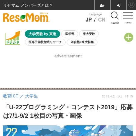
リセマム メンバーズ
Language
JP
/
CN
menu
search
大学受験 by 東進
医学部
東大受験
医専予備校徹底リサーチ
河合塾×東大特集
親子で考える大学選び
高校受験
中学受験
小学校受験
advertisement
共通テスト
夏休み
8月開催学校説明会・相談会
8月開催イベント・WS
全国公立高校 過去問
人気記事
自由研究教材（小学生向け）
自由研究教材（中学生向け）
ランキング
教育ICT
大学生
2019.4.2（火） 18:15
「U-22プログラミング・コンテスト2019」応募
は7/1-9/2 1枚目の写真・画像