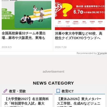
全国高校麻雀32チーム本選出
渋幕や東大寺学園など40校、高
場…麻布や大阪星光、東海も
校生クイズTOKYOラウンドへ
2026.8.5
2026.7.29
Recommended by
advertisement
NEWS CATEGORY
教育・受験
教育ICT
【大学受験2027】名古屋商科
【夏休み2026】東大メタバー
大「特別奨学生入試」最大
ス工学部、生成AIなどジュニ