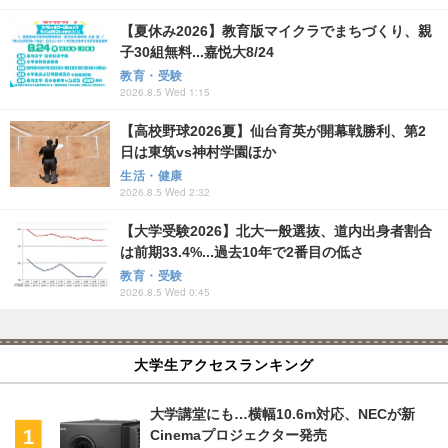
【夏休み2026】教育版マイクラでまちづくり、親
子30組無料...嘉悦大8/24
教育・受験
2026.8.5 Wed 1:15
【高校野球2026夏】仙台育英が開幕戦勝利、第2
日は東筑vs神村学園ほか
生活・健康
2026.8.5 Wed 2:32
【大学受験2026】北大一般選抜、道内出身者割合
は前期33.4%...過去10年で2番目の低さ
教育・受験
2026.8.5 Wed 0:45
大学生アクセスランキング
大学講堂にも…横幅10.6m対応、NECが新
Cinemaプロジェクター発売