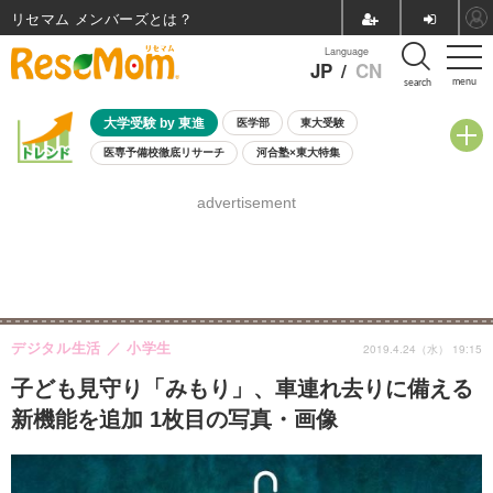
リセマム メンバーズ
Language
JP
/
CN
menu
search
大学受験 by 東進
医学部
東大受験
医専予備校徹底リサーチ
河合塾×東大特集
親子で考える大学選び
高校受験
中学受験
小学校受験
advertisement
共通テスト
夏休み
8月開催学校説明会・相談会
8月開催イベント・WS
全国公立高校 過去問
人気記事
自由研究教材（小学生向け）
自由研究教材（中学生向け）
ランキング
デジタル生活
小学生
2019.4.24（水） 19:15
子ども見守り「みもり」、車連れ去りに備える
新機能を追加 1枚目の写真・画像