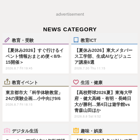
advertisement
NEWS CATEGORY
教育・受験
教育ICT
【夏休み2026】すぐ行けるイ
【夏休み2026】東大メタバー
ベント情報おまとめ便＜8/9-
ス工学部、生成AIなどジュニ
15開催＞
ア講座6選
2026.8.7 Fri 19:45
2026.7.30 Thu 11:15
教育イベント
生活・健康
東京都市大「科学体験教室」
【高校野球2026夏】東海大甲
24の実験企画…小中向け9/6
府・健大高崎・有明・長崎日
大が勝利…第4日は遊学館vs
2026.8.7 Fri 18:15
青森山田ほか
2026.8.8 Sat 9:52
デジタル生活
趣味・娯楽