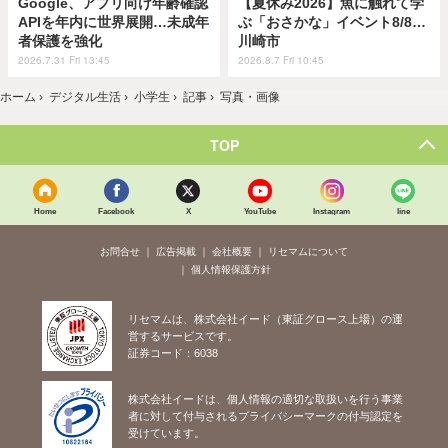
Google、アプリ向け年齢確認
【夏休み2026】魚に触れて学
APIを年内に世界展開…未成年
ぶ「おさかな」イベント8/8…
者保護を強化
川崎市
2026.7.31 Fri 13:45
2026.8.7 Fri 10:45
ホーム
›
デジタル生活
›
小学生
›
記事
›
写真・画像
TOP
Home
Facebook
X
YouTube
Instagram
line
お問合せ
広告掲載
会社概要
リセマムについて
個人情報保護方針
リセマムは、株式会社イード（東証グロース上場）の運
営するサービスです。
証券コード：6038
株式会社イードは、個人情報の適切な取扱いを行う事業
者に対して付与されるプライバシーマークの付与認定を
受けています。