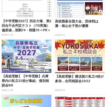
【中学受験2027】四谷大塚、第2
高校囲碁全国大会、団体戦は
回合不合判定テスト（7/5実施）
灘・南山女子部が優勝
偏差値…筑駒74・桜蔭70＜PR＞
2026.7.10
2026.8.5
【高校受験】【中学受験】兵庫
【高校受験】横須賀の私立4校が
県内の私立31校が集結、個別相
参加…合同相談会10/12
談会9/6
2026.7.28
2026.8.5