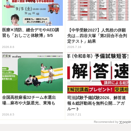
医療✕消防、縫合デモやAED講
【中学受験2027】人気校の併願
習も「おしごと体験博」9/5
先は…四谷大塚「第2回合不合判
定テスト」結果
2026.8.6
2026.7.16
全国高校麻雀32チーム本選出
司法試験予備試験2026、解答速
場…麻布や大阪星光、東海も
報＆総評動画を無料公開…アガ
ルート
2026.8.5
2026.7.21
Recommended by