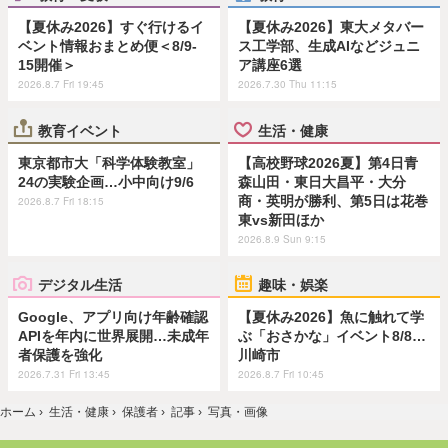
【夏休み2026】すぐ行けるイ
【夏休み2026】東大メタバー
ベント情報おまとめ便＜8/9-
ス工学部、生成AIなどジュニ
15開催＞
ア講座6選
2026.8.7 Fri 19:45
2026.7.30 Thu 11:15
教育イベント
生活・健康
東京都市大「科学体験教室」
【高校野球2026夏】第4日青
24の実験企画…小中向け9/6
森山田・東日大昌平・大分
商・英明が勝利、第5日は花巻
2026.8.7 Fri 18:15
東vs新田ほか
2026.8.9 Sun 9:15
デジタル生活
趣味・娯楽
Google、アプリ向け年齢確認
【夏休み2026】魚に触れて学
APIを年内に世界展開…未成年
ぶ「おさかな」イベント8/8…
者保護を強化
川崎市
2026.7.31 Fri 13:45
2026.8.7 Fri 10:45
ホーム
›
生活・健康
›
保護者
›
記事
›
写真・画像