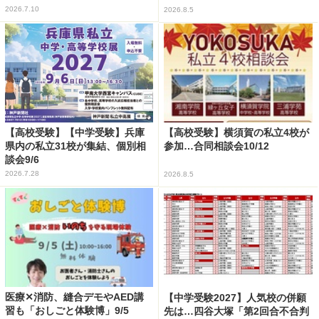
2026.7.10
2026.8.5
【高校受験】【中学受験】兵庫
【高校受験】横須賀の私立4校が
県内の私立31校が集結、個別相
参加…合同相談会10/12
談会9/6
2026.7.28
2026.8.5
医療✕消防、縫合デモやAED講
【中学受験2027】人気校の併願
習も「おしごと体験博」9/5
先は…四谷大塚「第2回合不合判