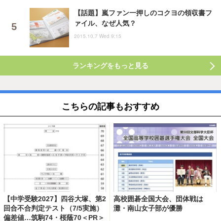
【話題】嵐ファン一押しのコクヨの領収書フ
ァイル、なぜ人気？
2015.10.7 Wed 9:15
ランキングをもっと見る
こちらの記事もおすすめ
【中学受験2027】四谷大塚、第2
高校囲碁全国大会、団体戦は
回合不合判定テスト（7/5実施）
灘・南山女子部が優勝
偏差値…筑駒74・桜蔭70＜PR＞