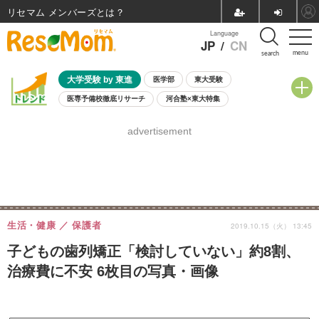
リセマム メンバーズ
Language
JP
/
CN
menu
search
大学受験 by 東進
医学部
東大受験
医専予備校徹底リサーチ
河合塾×東大特集
親子で考える大学選び
高校受験
中学受験
小学校受験
advertisement
共通テスト
夏休み
8月開催学校説明会・相談会
8月開催イベント・WS
全国公立高校 過去問
人気記事
自由研究教材（小学生向け）
自由研究教材（中学生向け）
ランキング
生活・健康
保護者
2019.10.15（火） 13:45
子どもの歯列矯正「検討していない」約8割、
治療費に不安 6枚目の写真・画像