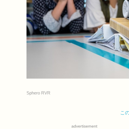
Sphero RVR
こ
advertisement