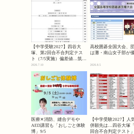
【中学受験2027】四谷大
高校囲碁全国大会、
塚、第2回合不合判定テス
は灘・南山女子部が
ト（7/5実施）偏差値…筑駒
74・桜蔭70＜PR＞
2026.7.10
2026.8.5
医療✕消防、縫合デモや
【中学受験2027】人
AED講習も「おしごと体験
併願先は…四谷大塚「
博」9/5
回合不合判定テスト