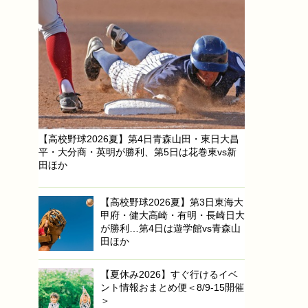
【高校野球2026夏】第4日青森山田・東日大昌
平・大分商・英明が勝利、第5日は花巻東vs新
田ほか
【高校野球2026夏】第3日東海大
甲府・健大高崎・有明・長崎日大
が勝利…第4日は遊学館vs青森山
田ほか
【夏休み2026】すぐ行けるイベ
ント情報おまとめ便＜8/9-15開催
＞