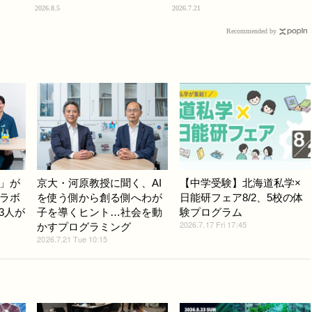
2026.8.5
2026.7.21
Recommended by
」が
京大・河原教授に聞く、AI
【中学受験】北海道私学×
ラボ
を使う側から創る側へわが
日能研フェア8/2、5校の体
3人が
子を導くヒント…社会を動
験プログラム
2026.7.17 Fri 17:45
かすプログラミング
2026.7.21 Tue 10:15