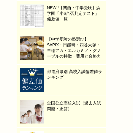
NEW!!【関西・中学受験】浜
学園「小6合否判定テスト」
偏差値一覧
【中学受験の塾選び】
SAPIX・日能研・四谷大塚・
早稲アカ・エルカミノ・グノ
ーブルの特徴・費用と合格力
都道府県別 高校入試偏差値ラ
ンキング
全国公立高校入試（過去入試
問題・正答）