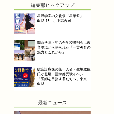
編集部ピックアップ
星野学園の文化祭「星華祭」
9/12-13…小中高合同
関西学院・初の全学校説明会…教
育現場から語られた「一貫教育の
魅力とこれから」
総合診療医の第一人者・生坂政臣
氏が登壇…医学部受験イベント
「医師を目指す君たちへ」東京
9/13
最新ニュース