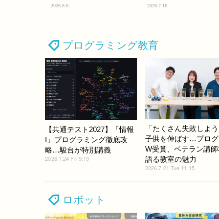
2026.8.6
2026.7.16
プログラミング教育
「たくさん失敗しよう
【共通テスト2027】「情報
子供を伸ばす…プログ
I」プログラミング徹底攻
W受賞、ベテラン講師
略…駿台が特別講義
2026.7.24 Fri 9:15
語る教室の魅力
2026.7.21 Tue 11:15
ロボット