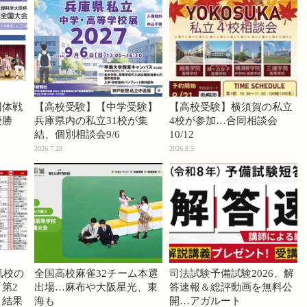
団体戦
【高校受験】【中学受験】
【高校受験】横須賀の私立
優勝
兵庫県内の私立31校が集
4校が参加…合同相談会
結、個別相談会9/6
10/12
2026.7.28
2026.8.5
気校の
全国高校麻雀32チーム本選
司法試験予備試験2026、解
第2
出場…麻布や大阪星光、東
答速報＆総評動画を無料公
」結果
海も
開…アガルート