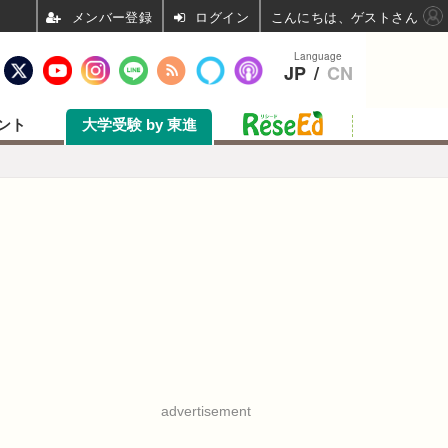
ログイン
こんにちは、ゲストさん
Language
JP
/
CN
ント
大学受験 by 東進
advertisement