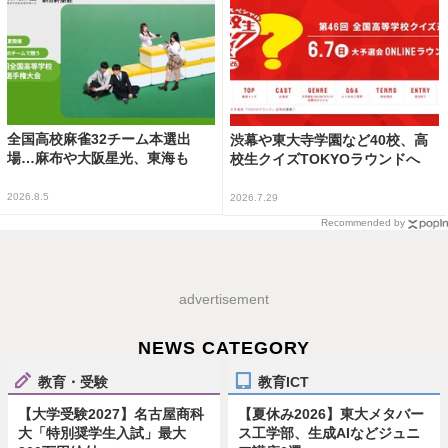
全国高校麻雀32チーム本選出
渋幕や東大寺学園など40校、高
場…麻布や大阪星光、東海も
校生クイズTOKYOラウンドへ
2026.8.5
2026.7.29
Recommended by
advertisement
NEWS CATEGORY
教育・受験
教育ICT
【大学受験2027】名古屋商科
【夏休み2026】東大メタバー
大「特別奨学生入試」最大
ス工学部、生成AIなどジュニ