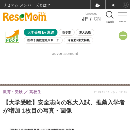
リセマム メンバーズ
Language
JP
/
CN
menu
search
大学受験 by 東進
医学部
東大受験
医専予備校徹底リサーチ
河合塾×東大特集
親子で考える大学選び
高校受験
中学受験
小学校受験
advertisement
共通テスト
夏休み
8月開催学校説明会・相談会
8月開催イベント・WS
全国公立高校 過去問
人気記事
自由研究教材（小学生向け）
自由研究教材（中学生向け）
ランキング
教育・受験
高校生
2019.12.11（水） 12:15
【大学受験】安全志向の私大入試、推薦入学者
が増加 1枚目の写真・画像