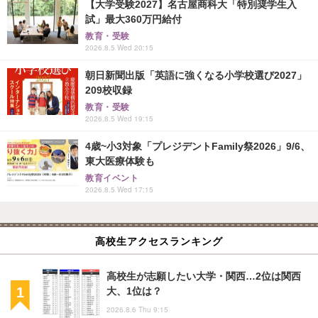
【大学受験2027】名古屋商科大「特別奨学生入
試」最大360万円給付
教育・受験
2026.8.5 Wed 20:15
朝日新聞出版「英語に強くなる小学校選び2027」
209校収録
教育・受験
2026.8.5 Wed 19:15
4歳~小3対象「プレジデントFamily祭2026」9/6、
東大医療体験も
教育イベント
2026.8.5 Wed 17:15
高校生アクセスランキング
高校生が志願したい大学・関西…2位は関西
大、1位は？
2026.8.6 Thu 9:15