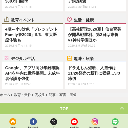
360万円給付
ア講座6選
2026.8.6 Thu 14:15
2026.7.30 Thu 11:15
教育イベント
生活・健康
4歳～小3対象「プレジデント
【高校野球2026夏】仙台育英
Family祭2026」9/6、東大医
が開幕戦勝利、第2日は東筑
療体験も
vs神村学園ほか
2026.8.6 Thu 11:15
2026.8.5 Wed 20:32
デジタル生活
趣味・娯楽
Google、アプリ向け年齢確認
ドラえもん短歌、入選作は
APIを年内に世界展開…未成年
11/20発売の新刊に収録…9/3
者保護を強化
締切
2026.7.31 Fri 13:45
2026.8.6 Thu 15:15
ホーム
›
教育・受験
›
高校生
›
記事
›
写真・画像
TOP
Home
Facebook
X
YouTube
Instagram
line