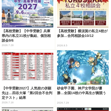
【高校受験】【中学受験】兵庫
【高校受験】横須賀の私立4校が
県内の私立31校が集結、個別相
参加…合同相談会10/12
談会9/6
2026.7.28
2026.8.5
【中学受験2027】人気校の併願
砂金甲子園、神戸女学院が優
先は…四谷大塚「第2回合不合判
勝…全国14校の中高生が腕競う
定テスト」結果
2026.7.16
2026.7.29