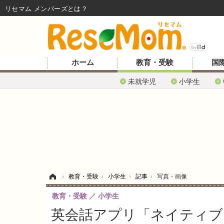
リセマム メンバーズ
ホーム
教育・受験
国
未就学児
小学生
ホーム
›
教育・受験
›
小学生
›
記事
›
写真・画像
教育・受験
小学生
英会話アプリ「ネイティブ