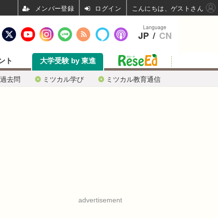
ログイン
こんにちは、ゲストさん
Language
JP
/
CN
ント
大学受験 by 東進
過去問
ミツカル学び
ミツカル教育通信
advertisement