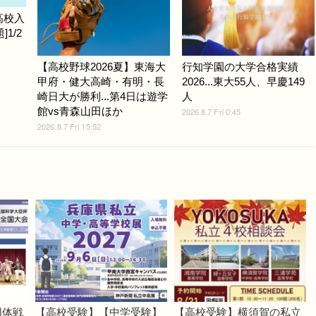
高校入
1/2
【高校野球2026夏】東海大
行知学園の大学合格実績
甲府・健大高崎・有明・長
2026...東大55人、早慶149
崎日大が勝利...第4日は遊学
人
館vs青森山田ほか
2026.8.7 Fri 0:45
2026.8.7 Fri 15:52
団体戦
【高校受験】【中学受験】
【高校受験】横須賀の私立