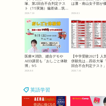
塚、第2回合不合判定テス
は灘・南山女子部が
ト（7/5実施）偏差値…筑駒
74・桜蔭70＜PR＞
2026.7.10
2026.8.5
医療✕消防、縫合デモや
【中学受験2027】人
AED講習も「おしごと体験
併願先は…四谷大塚「
博」9/5
回合不合判定テスト
2026.8.6
2026.7.16
英語学習