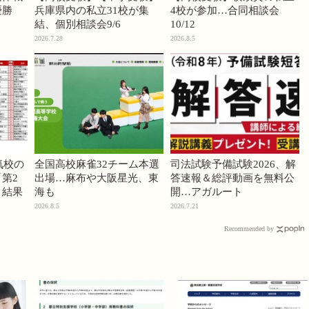
優勝
兵庫県内の私立31校が集
4校が参加…合同相談会
結、個別相談会9/6
10/12
2026.7.28
2026.8.5
気校の
全国高校麻雀32チーム本選
司法試験予備試験2026、解
第2
出場…麻布や大阪星光、東
答速報＆総評動画を無料公
」結果
海も
開…アガルート
2026.8.5
2026.7.21
Recommended by