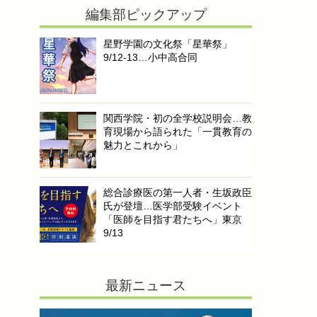
編集部ピックアップ
星野学園の文化祭「星華祭」
9/12-13…小中高合同
関西学院・初の全学校説明会…教
育現場から語られた「一貫教育の
魅力とこれから」
総合診療医の第一人者・生坂政臣
氏が登壇…医学部受験イベント
「医師を目指す君たちへ」東京
9/13
最新ニュース