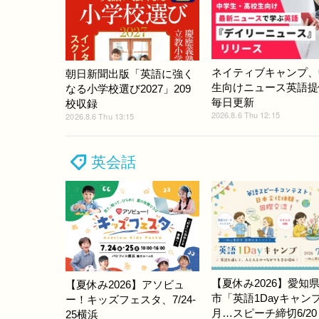
ネイティブキャンプ、
朝日新聞出版「英語に強く
生向けニュース英語提
なる小学校選び2027」209
毎日更新
校収録
2026.8.6 Thu 12:15
2026.8.6 Thu 13:15
英会話
【夏休み2026】愛知
【夏休み2026】アソビュ
市「英語1Dayキャン
ー！キッズフェスタ、7/24-
月…スピーチ締切6/20
25横浜