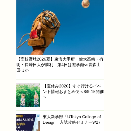
【高校野球2026夏】東海大甲府・健大高崎・有
明・長崎日大が勝利…第4日は遊学館vs青森山
田ほか
【夏休み2026】すぐ行けるイベ
ント情報おまとめ便＜8/9-15開催
＞
東大新学部「UTokyo College of
Design」入試攻略セミナー9/27