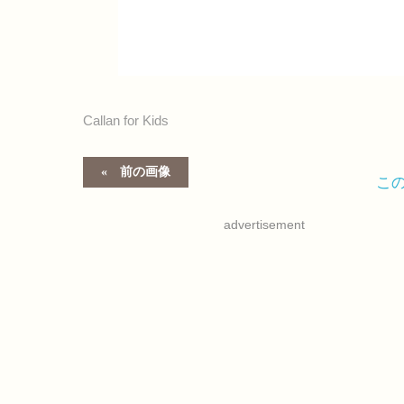
Callan for Kids
前の画像
こ
advertisement