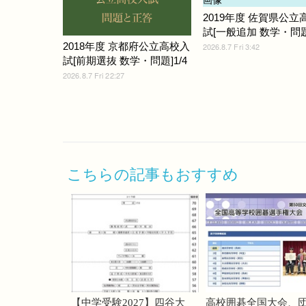
2019年度 佐賀県公立
試[一般追加 数学・問題]
2018年度 京都府公立高校入
2026.8.7 Fri 3:42
試[前期選抜 数学・問題]1/4
2026.8.7 Fri 22:27
こちらの記事もおすすめ
【中学受験2027】四谷大
高校囲碁全国大会、