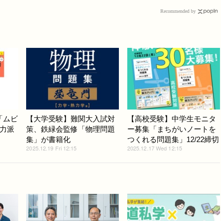
Recommended by
「ムビ
【大学受験】難関大入試対
【高校受験】中学生モニタ
力派
策、鉄緑会監修「物理問題
ー募集「まちがいノートを
集」が書籍化
つくれる問題集」12/22締切
2025.12.19 Fri 12:15
2025.12.17 Wed 12:15