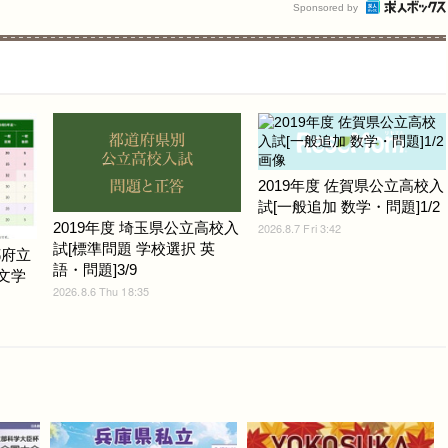
Sponsored by
2019年度 佐賀県公立高校入
試[一般追加 数学・問題]1/2
2019年度 埼玉県公立高校入
2026.8.7 Fri 3:42
試[標準問題 学校選択 英
都府立
語・問題]3/9
.文学
2026.8.6 Thu 18:35