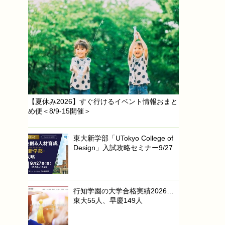
【夏休み2026】すぐ行けるイベント情報おまと
め便＜8/9-15開催＞
東大新学部「UTokyo College of
Design」入試攻略セミナー9/27
行知学園の大学合格実績2026…
東大55人、早慶149人