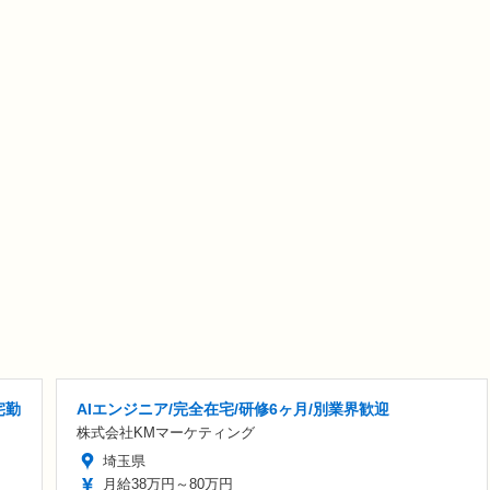
宅勤
AIエンジニア/完全在宅/研修6ヶ月/別業界歓迎
株式会社KMマーケティング
埼玉県
月給38万円～80万円