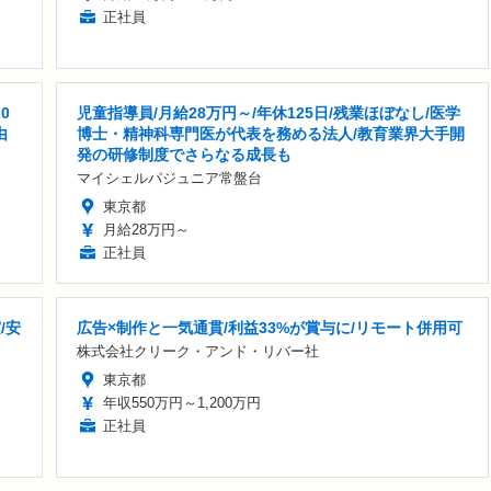
正社員
0
児童指導員/月給28万円～/年休125日/残業ほぼなし/医学
由
博士・精神科専門医が代表を務める法人/教育業界大手開
発の研修制度でさらなる成長も
マイシェルパジュニア常盤台
東京都
月給28万円～
正社員
/安
広告×制作と一気通貫/利益33%が賞与に/リモート併用可
株式会社クリーク・アンド・リバー社
東京都
年収550万円～1,200万円
正社員