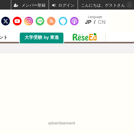
ログイン
こんにちは、ゲストさん
Language
JP
/
CN
ント
大学受験 by 東進
advertisement