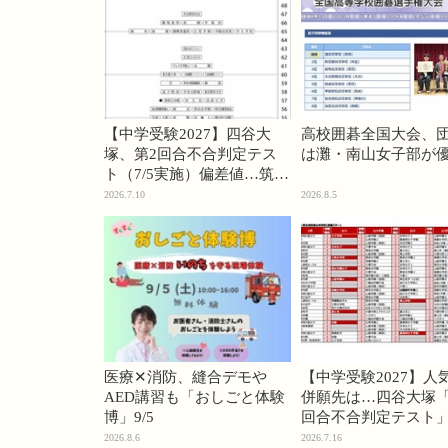
【中学受験2027】四谷大
高校囲碁全国大会、
塚、第2回合不合判定テス
は灘・南山女子部が
ト（7/5実施）偏差値…筑駒
74・桜蔭70＜PR＞
2026.7.10
2026.8.5
医療✕消防、縫合デモや
【中学受験2027】人
AED講習も「おしごと体験
併願先は…四谷大塚「
博」9/5
回合不合判定テスト
2026.8.6
2026.7.16