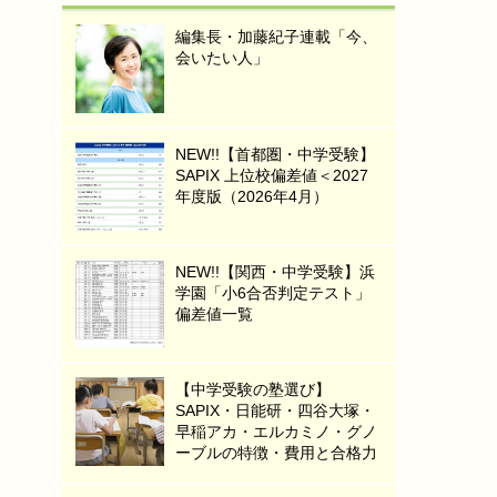
編集長・加藤紀子連載「今、
会いたい人」
NEW!!【首都圏・中学受験】
SAPIX 上位校偏差値＜2027
年度版（2026年4月）
NEW!!【関西・中学受験】浜
学園「小6合否判定テスト」
偏差値一覧
【中学受験の塾選び】
SAPIX・日能研・四谷大塚・
早稲アカ・エルカミノ・グノ
ーブルの特徴・費用と合格力