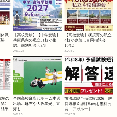
団体戦
【高校受験】【中学受験】
【高校受験】横須賀の私立
優勝
兵庫県内の私立31校が集
4校が参加…合同相談会
結、個別相談会9/6
10/12
2026.7.28
2026.8.5
気校の
全国高校麻雀32チーム本選
司法試験予備試験2026、解
第2
出場…麻布や大阪星光、東
答速報＆総評動画を無料公
」結果
海も
開…アガルート
2026.8.5
2026.7.21