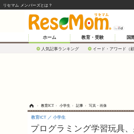
リセマム メンバーズ
ホーム
教育・受験
国
人気記事ランキング
イード・アワード（
ホーム
›
教育ICT
›
小学生
›
記事
›
写真・画像
教育ICT
小学生
プログラミング学習玩具、巣