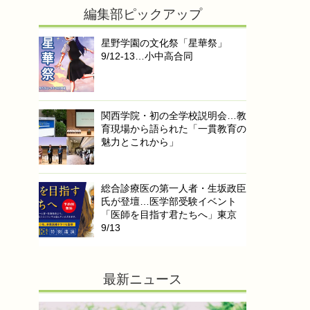
編集部ピックアップ
星野学園の文化祭「星華祭」
9/12-13…小中高合同
関西学院・初の全学校説明会…教
育現場から語られた「一貫教育の
魅力とこれから」
総合診療医の第一人者・生坂政臣
氏が登壇…医学部受験イベント
「医師を目指す君たちへ」東京
9/13
最新ニュース