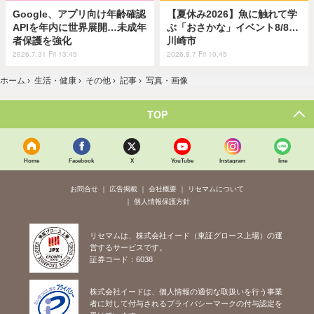
Google、アプリ向け年齢確認
【夏休み2026】魚に触れて学
APIを年内に世界展開…未成年
ぶ「おさかな」イベント8/8…
者保護を強化
川崎市
2026.7.31 Fri 13:45
2026.8.7 Fri 10:45
ホーム
›
生活・健康
›
その他
›
記事
›
写真・画像
TOP
Home
Facebook
X
YouTube
Instagram
line
お問合せ
広告掲載
会社概要
リセマムについて
個人情報保護方針
リセマムは、株式会社イード（東証グロース上場）の運
営するサービスです。
証券コード：6038
株式会社イードは、個人情報の適切な取扱いを行う事業
者に対して付与されるプライバシーマークの付与認定を