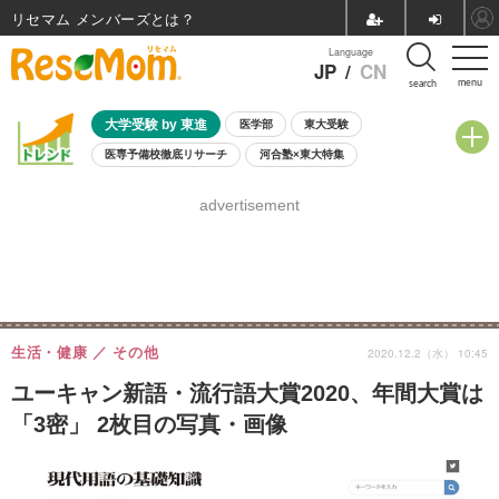
リセマム メンバーズ
Language
JP
/
CN
menu
search
大学受験 by 東進
医学部
東大受験
医専予備校徹底リサーチ
河合塾×東大特集
親子で考える大学選び
高校受験
中学受験
小学校受験
advertisement
共通テスト
夏休み
8月開催学校説明会・相談会
8月開催イベント・WS
全国公立高校 過去問
人気記事
自由研究教材（小学生向け）
自由研究教材（中学生向け）
ランキング
生活・健康
その他
2020.12.2（水） 10:45
ユーキャン新語・流行語大賞2020、年間大賞は
「3密」 2枚目の写真・画像