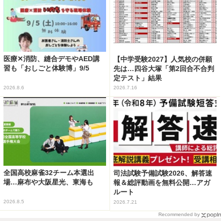
医療✕消防、縫合デモやAED講
【中学受験2027】人気校の併願
習も「おしごと体験博」9/5
先は…四谷大塚「第2回合不合判
定テスト」結果
2026.8.6
2026.7.16
全国高校麻雀32チーム本選出
司法試験予備試験2026、解答速
場…麻布や大阪星光、東海も
報＆総評動画を無料公開…アガ
ルート
2026.8.5
2026.7.21
Recommended by