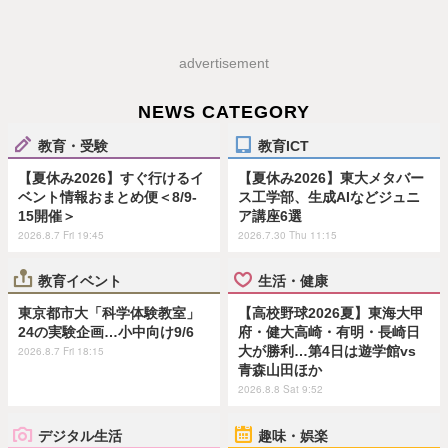
advertisement
NEWS CATEGORY
教育・受験
教育ICT
【夏休み2026】すぐ行けるイ
【夏休み2026】東大メタバー
ベント情報おまとめ便＜8/9-
ス工学部、生成AIなどジュニ
15開催＞
ア講座6選
2026.8.7 Fri 19:45
2026.7.30 Thu 11:15
教育イベント
生活・健康
東京都市大「科学体験教室」
【高校野球2026夏】東海大甲
24の実験企画…小中向け9/6
府・健大高崎・有明・長崎日
大が勝利…第4日は遊学館vs
2026.8.7 Fri 18:15
青森山田ほか
2026.8.8 Sat 9:52
デジタル生活
趣味・娯楽