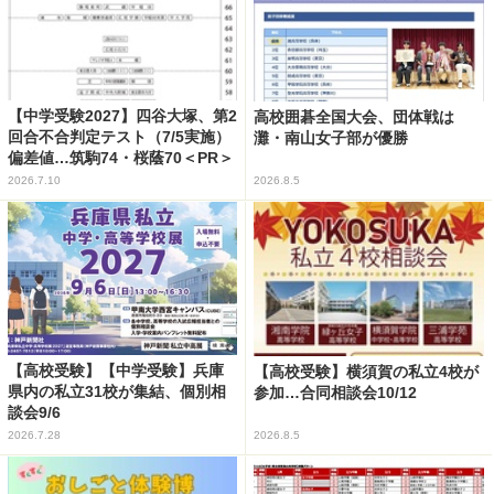
【中学受験2027】四谷大塚、第2
高校囲碁全国大会、団体戦は
回合不合判定テスト（7/5実施）
灘・南山女子部が優勝
偏差値…筑駒74・桜蔭70＜PR＞
2026.7.10
2026.8.5
【高校受験】【中学受験】兵庫
【高校受験】横須賀の私立4校が
県内の私立31校が集結、個別相
参加…合同相談会10/12
談会9/6
2026.7.28
2026.8.5