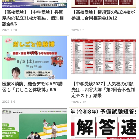
【高校受験】【中学受験】兵庫
【高校受験】横須賀の私立4校が
県内の私立31校が集結、個別相
参加…合同相談会10/12
談会9/6
2026.7.28
2026.8.5
医療✕消防、縫合デモやAED講
【中学受験2027】人気校の併願
習も「おしごと体験博」9/5
先は…四谷大塚「第2回合不合判
定テスト」結果
2026.8.6
2026.7.16