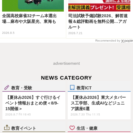
全国高校麻雀32チーム本選出
司法試験予備試験2026、解答速
場…麻布や大阪星光、東海も
報＆総評動画を無料公開…アガ
ルート
2026.8.5
2026.7.21
Recommended by
advertisement
NEWS CATEGORY
教育・受験
教育ICT
【夏休み2026】すぐ行けるイ
【夏休み2026】東大メタバー
ベント情報おまとめ便＜8/9-
ス工学部、生成AIなどジュニ
15開催＞
ア講座6選
2026.8.7 Fri 19:45
2026.7.30 Thu 11:15
教育イベント
生活・健康