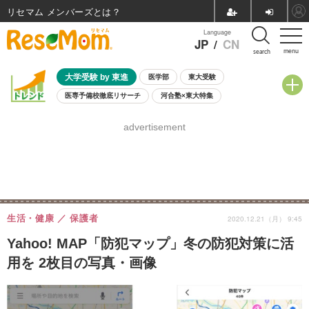
リセマム メンバーズ
Language
JP
/
CN
menu
search
大学受験 by 東進
医学部
東大受験
医専予備校徹底リサーチ
河合塾×東大特集
親子で考える大学選び
高校受験
中学受験
小学校受験
advertisement
共通テスト
夏休み
8月開催学校説明会・相談会
8月開催イベント・WS
全国公立高校 過去問
人気記事
自由研究教材（小学生向け）
自由研究教材（中学生向け）
ランキング
生活・健康
保護者
2020.12.21（月） 9:45
Yahoo! MAP「防犯マップ」冬の防犯対策に活
用を 2枚目の写真・画像