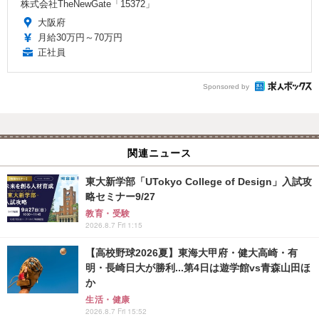
株式会社TheNewGate「15372」
大阪府
月給30万円～70万円
正社員
Sponsored by
関連ニュース
東大新学部「UTokyo College of Design」入試攻
略セミナー9/27
教育・受験
2026.8.7 Fri 1:15
【高校野球2026夏】東海大甲府・健大高崎・有
明・長崎日大が勝利...第4日は遊学館vs青森山田ほ
か
生活・健康
2026.8.7 Fri 15:52