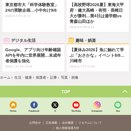
東京都市大「科学体験教室」
【高校野球2026夏】東海大甲
24の実験企画…小中向け9/6
府・健大高崎・有明・長崎日
大が勝利…第4日は遊学館vs
2026.8.7 Fri 18:15
青森山田ほか
2026.8.8 Sat 9:52
デジタル生活
趣味・娯楽
Google、アプリ向け年齢確認
【夏休み2026】魚に触れて学
APIを年内に世界展開…未成年
ぶ「おさかな」イベント8/8…
者保護を強化
川崎市
2026.7.31 Fri 13:45
2026.8.7 Fri 10:45
ホーム
›
生活・健康
›
保護者
›
記事
›
写真・画像
TOP
Home
Facebook
X
YouTube
Instagram
line
お問合せ
広告掲載
会社概要
リセマムについて
個人情報保護方針