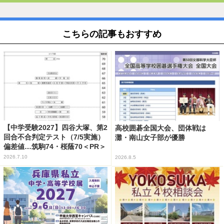
こちらの記事もおすすめ
【中学受験2027】四谷大塚、第2
高校囲碁全国大会、団体戦は
回合不合判定テスト（7/5実施）
灘・南山女子部が優勝
偏差値…筑駒74・桜蔭70＜PR＞
2026.7.10
2026.8.5