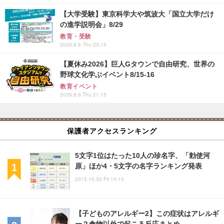
【大学受験】東京科学大や筑波大「国立大学だけ
の進学説明会」8/29
教育・受験
2026.8.6 Thu 23:15
【夏休み2026】巨人Gタウンで自由研究、世界の
野球文化学ぶイベント8/15-16
教育イベント
2026.8.6 Thu 21:15
保護者アクセスランキング
5文字1位はたった10人の珍名字、「勅使河
原」ほか4・5文字の名字ランキング発表
2015.10.30 Fri 14:15
【子どものアレルギー2】この症状はアレルギ
ー？食物以外で起こる反応まとめ