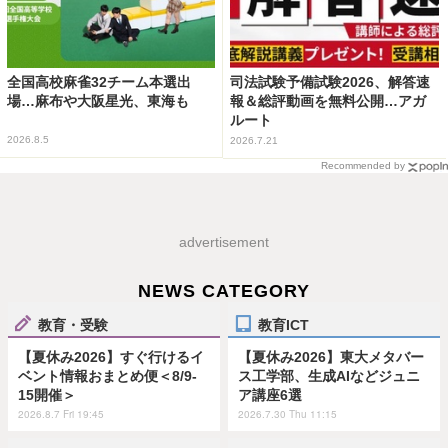
全国高校麻雀32チーム本選出
司法試験予備試験2026、解答速
場…麻布や大阪星光、東海も
報＆総評動画を無料公開…アガ
ルート
2026.8.5
2026.7.21
Recommended by
advertisement
NEWS CATEGORY
教育・受験
教育ICT
【夏休み2026】すぐ行けるイ
【夏休み2026】東大メタバー
ベント情報おまとめ便＜8/9-
ス工学部、生成AIなどジュニ
15開催＞
ア講座6選
2026.8.7 Fri 19:45
2026.7.30 Thu 11:15