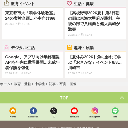
教育イベント
生活・健康
東京都市大「科学体験教室」
【高校野球2026夏】第3日朝
24の実験企画…小中向け9/6
の部は東海大甲府が勝利、午
後の部で八幡商と健大高崎が
2026.8.7 Fri 18:15
激突
2026.8.7 Fri 12:45
デジタル生活
趣味・娯楽
Google、アプリ向け年齢確認
【夏休み2026】魚に触れて学
APIを年内に世界展開…未成年
ぶ「おさかな」イベント8/8…
者保護を強化
川崎市
2026.7.31 Fri 13:45
2026.8.7 Fri 10:45
ホーム
›
教育・受験
›
中学生
›
記事
›
写真・画像
TOP
Home
Facebook
X
YouTube
Instagram
line