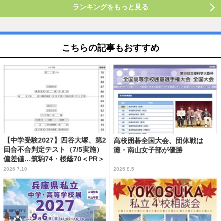
ランキングをもっと見る
こちらの記事もおすすめ
【中学受験2027】四谷大塚、第2
高校囲碁全国大会、団体戦は
回合不合判定テスト（7/5実施）
灘・南山女子部が優勝
偏差値…筑駒74・桜蔭70＜PR＞
2026.7.10
2026.8.5