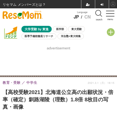
リセマム メンバーズ
Language
JP
/
CN
menu
search
大学受験 by 東進
医学部
東大受験
医専予備校徹底リサーチ
河合塾×東大特集
親子で考える大学選び
高校受験
中学受験
小学校受験
advertisement
共通テスト
夏休み
8月開催学校説明会・相談会
8月開催イベント・WS
全国公立高校 過去問
人気記事
自由研究教材（小学生向け）
自由研究教材（中学生向け）
ランキング
教育・受験
中学生
2021.3.1（月） 18:15
【高校受験2021】北海道公立高の出願状況・倍
率（確定）釧路湖陵（理数）1.8倍 8枚目の写
真・画像