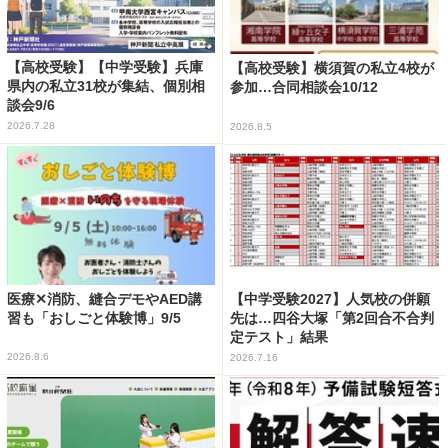
【高校受験】【中学受験】兵庫
【高校受験】横須賀の私立4校が
県内の私立31校が集結、個別相
参加…合同相談会10/12
談会9/6
2026.7.28
2026.8.5
医療✕消防、縫合デモやAED講
【中学受験2027】人気校の併願
習も「おしごと体験博」9/5
先は…四谷大塚「第2回合不合判
定テスト」結果
2026.8.6
2026.7.16