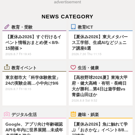
advertisement
NEWS CATEGORY
教育・受験
教育ICT
【夏休み2026】すぐ行けるイ
【夏休み2026】東大メタバー
ベント情報おまとめ便＜8/9-
ス工学部、生成AIなどジュニ
15開催＞
ア講座6選
2026.8.7 Fri 19:45
2026.7.30 Thu 11:15
教育イベント
生活・健康
東京都市大「科学体験教室」
【高校野球2026夏】東海大甲
24の実験企画…小中向け9/6
府・健大高崎・有明・長崎日
大が勝利…第4日は遊学館vs
2026.8.7 Fri 18:15
青森山田ほか
2026.8.8 Sat 9:52
デジタル生活
趣味・娯楽
Google、アプリ向け年齢確認
【夏休み2026】魚に触れて学
APIを年内に世界展開…未成年
ぶ「おさかな」イベント8/8…