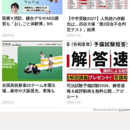
医療✕消防、縫合デモやAED講
【中学受験2027】人気校の併願
習も「おしごと体験博」9/5
先は…四谷大塚「第2回合不合判
定テスト」結果
2026.8.6
2026.7.16
全国高校麻雀32チーム本選出
司法試験予備試験2026、解答速
場…麻布や大阪星光、東海も
報＆総評動画を無料公開…アガ
ルート
2026.8.5
2026.7.21
Recommended by