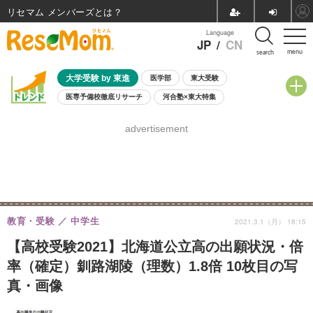
リセマム メンバーズ
Language
JP
/
CN
menu
search
大学受験 by 東進
医学部
東大受験
医専予備校徹底リサーチ
河合塾×東大特集
親子で考える大学選び
高校受験
中学受験
小学校受験
advertisement
共通テスト
夏休み
8月開催学校説明会・相談会
8月開催イベント・WS
全国公立高校 過去問
人気記事
自由研究教材（小学生向け）
自由研究教材（中学生向け）
ランキング
教育・受験
中学生
2021.3.1（月） 18:15
【高校受験2021】北海道公立高の出願状況・倍
率（確定）釧路湖陵（理数）1.8倍 10枚目の写
真・画像