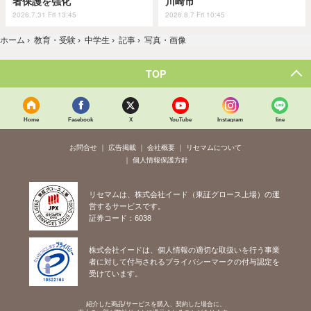
者保護を強化
川崎市
2026.7.31 Fri 13:45
2026.8.7 Fri 10:45
ホーム
›
教育・受験
›
中学生
›
記事
›
写真・画像
TOP
Home
Facebook
X
YouTube
Instagram
line
お問合せ
広告掲載
会社概要
リセマムについて
個人情報保護方針
リセマムは、株式会社イード（東証グロース上場）の運
営するサービスです。
証券コード：6038
株式会社イードは、個人情報の適切な取扱いを行う事業
者に対して付与されるプライバシーマークの付与認定を
受けています。
紹介した商品/サービスを購入、契約した場合に、