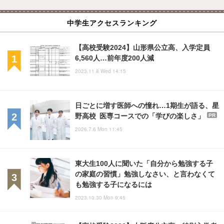
中学生アクセスランキング
【高校受験2024】山形県公立高、入学定員
6,560人…前年度200人減
2023.11.8 Wed 14:15
日ごとに増す医師への憧れ…1期生が語る、星
野高校 医専コースでの「学びの楽しさ」
PR
2026.7.6 Mon 11:45
東大生100人に聞いた「自分から勉強する子
の家庭の習慣」勉強しなさい、と言わなくて
も勉強する子になるには
2023.10.30 Mon 9:45