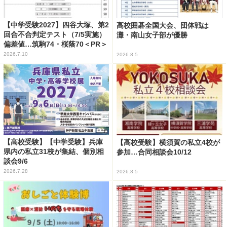
【中学受験2027】四谷大塚、第2
高校囲碁全国大会、団体戦は
回合不合判定テスト（7/5実施）
灘・南山女子部が優勝
偏差値…筑駒74・桜蔭70＜PR＞
2026.7.10
2026.8.5
【高校受験】【中学受験】兵庫
【高校受験】横須賀の私立4校が
県内の私立31校が集結、個別相
参加…合同相談会10/12
談会9/6
2026.7.28
2026.8.5