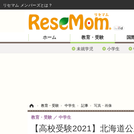
リセマム メンバーズ
ホーム
教育・受験
国
未就学児
小学生
ホーム
›
教育・受験
›
中学生
›
記事
›
写真・画像
教育・受験
中学生
【高校受験2021】北海道