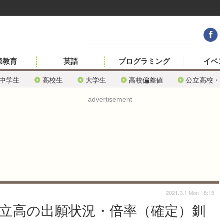
際教育
英語
プログラミング
イベ
中学生
高校生
大学生
高校偏差値
公立高校・
advertisement
2021.3.1 Mon 18:15
公立高の出願状況・倍率（確定）釧