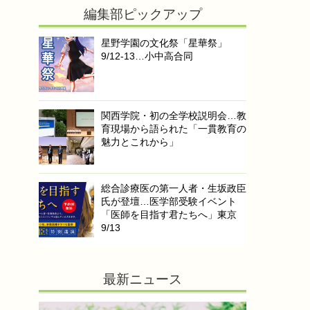
編集部ピックアップ
星野学園の文化祭「星華祭」
9/12-13…小中高合同
関西学院・初の全学校説明会…教
育現場から語られた「一貫教育の
魅力とこれから」
総合診療医の第一人者・生坂政臣
氏が登壇…医学部受験イベント
「医師を目指す君たちへ」東京
9/13
最新ニュース