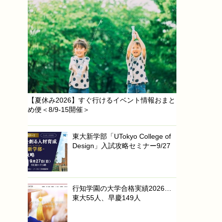
【夏休み2026】すぐ行けるイベント情報おまと
め便＜8/9-15開催＞
東大新学部「UTokyo College of
Design」入試攻略セミナー9/27
行知学園の大学合格実績2026…
東大55人、早慶149人