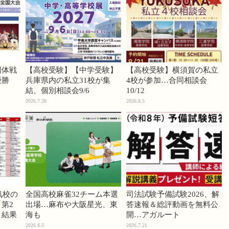
団体戦
【高校受験】【中学受験】
【高校受験】横須賀の私立
優勝
兵庫県内の私立31校が集
4校が参加…合同相談会
結、個別相談会9/6
10/12
2026.7.28
2026.8.5
気校の
全国高校麻雀32チーム本選
司法試験予備試験2026、解
第2
出場…麻布や大阪星光、東
答速報＆総評動画を無料公
」結果
海も
開…アガルート
2026.8.5
2026.7.21