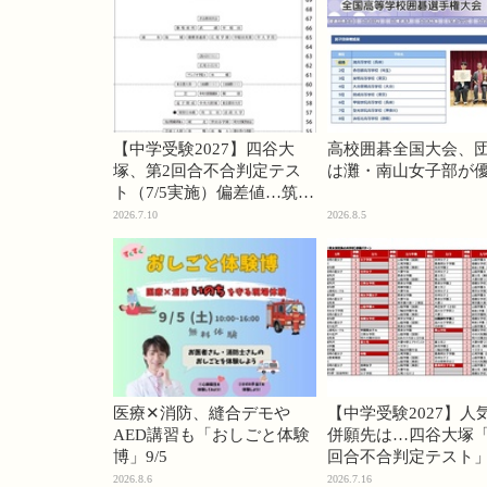
【中学受験2027】四谷大
高校囲碁全国大会、
塚、第2回合不合判定テス
は灘・南山女子部が
ト（7/5実施）偏差値…筑駒
74・桜蔭70＜PR＞
2026.7.10
2026.8.5
医療✕消防、縫合デモや
【中学受験2027】人
AED講習も「おしごと体験
併願先は…四谷大塚「
博」9/5
回合不合判定テスト
2026.8.6
2026.7.16