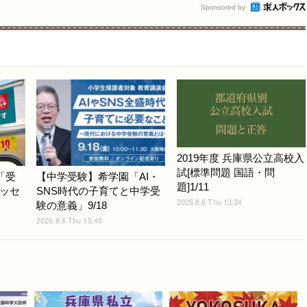
Sponsored by
2019年度 兵庫県公立高校入
試[標準問題 国語・問
「受
【中学受験】希学園「AI・
題]1/11
ッセ
SNS時代の子育てと中学受
2026.8.6 Thu 13:34
験の意義」9/18
2026.8.6 Thu 15:45