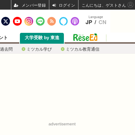
ログイン
こんにちは、ゲストさん
Language
JP
/
CN
ント
大学受験 by 東進
過去問
ミツカル学び
ミツカル教育通信
advertisement