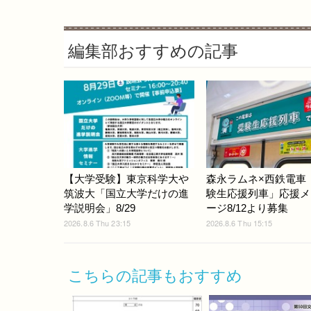
編集部おすすめの記事
【大学受験】東京科学大や
森永ラムネ×西鉄電車
筑波大「国立大学だけの進
験生応援列車」応援メ
学説明会」8/29
ージ8/12より募集
2026.8.6 Thu 23:15
2026.8.6 Thu 15:15
こちらの記事もおすすめ