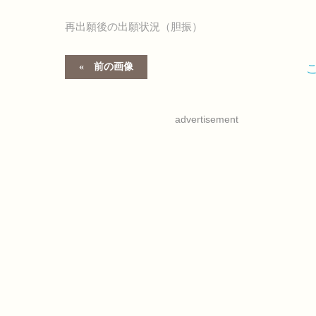
再出願後の出願状況（胆振）
前の画像
advertisement