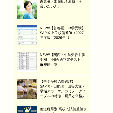
編集長・加藤紀子連載「今、
会いたい人」
NEW!!【首都圏・中学受験】
SAPIX 上位校偏差値＜2027
年度版（2026年4月）
NEW!!【関西・中学受験】浜
学園「小6合否判定テスト」
偏差値一覧
【中学受験の塾選び】
SAPIX・日能研・四谷大塚・
早稲アカ・エルカミノ・グノ
ーブルの特徴・費用と合格力
都道府県別 高校入試偏差値ラ