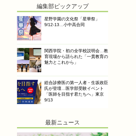
編集部ピックアップ
星野学園の文化祭「星華祭」
9/12-13…小中高合同
関西学院・初の全学校説明会…教
育現場から語られた「一貫教育の
魅力とこれから」
総合診療医の第一人者・生坂政臣
氏が登壇…医学部受験イベント
「医師を目指す君たちへ」東京
9/13
最新ニュース