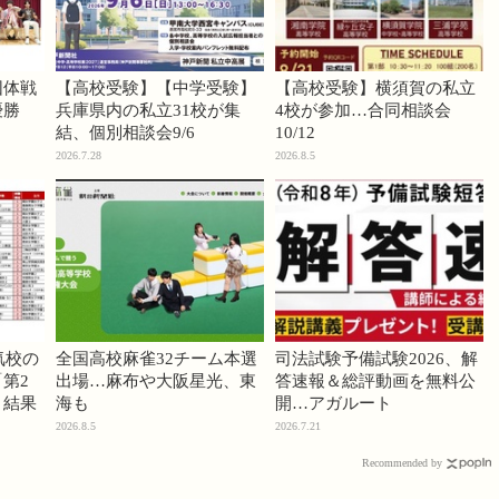
団体戦
【高校受験】【中学受験】
【高校受験】横須賀の私立
優勝
兵庫県内の私立31校が集
4校が参加…合同相談会
結、個別相談会9/6
10/12
2026.7.28
2026.8.5
気校の
全国高校麻雀32チーム本選
司法試験予備試験2026、解
第2
出場…麻布や大阪星光、東
答速報＆総評動画を無料公
」結果
海も
開…アガルート
2026.8.5
2026.7.21
Recommended by