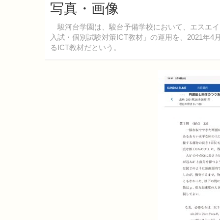
写真・画像
駿河台学園は、駿台予備学校において、エスエイテ
入試・個別試験対策ICT教材」の運用を、2021
るICT教材だという。