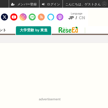
ログイン
こんにちは、ゲストさん
Language
JP
/
CN
ント
大学受験 by 東進
advertisement