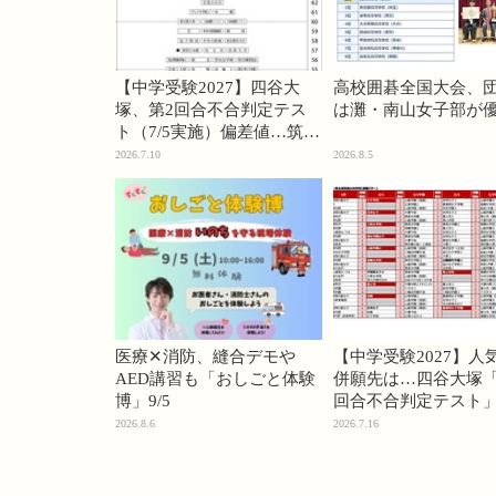
【中学受験2027】四谷大
高校囲碁全国大会、
塚、第2回合不合判定テス
は灘・南山女子部が
ト（7/5実施）偏差値…筑駒
74・桜蔭70＜PR＞
2026.7.10
2026.8.5
医療✕消防、縫合デモや
【中学受験2027】人
AED講習も「おしごと体験
併願先は…四谷大塚「
博」9/5
回合不合判定テスト
2026.8.6
2026.7.16