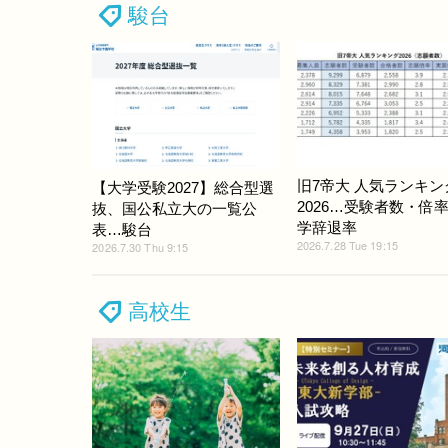
駿台
旧7帝大 人気ランキン
【大学受験2027】総合型選
2026…受験者数・倍
抜、国公私立大の一覧公
学辞退率
表…駿台
2026.7.28 Tue 19:15
2026.7.30 Thu 9:15
高校生