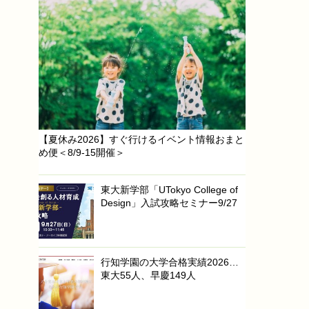
【夏休み2026】すぐ行けるイベント情報おまと
め便＜8/9-15開催＞
東大新学部「UTokyo College of
Design」入試攻略セミナー9/27
行知学園の大学合格実績2026…
東大55人、早慶149人