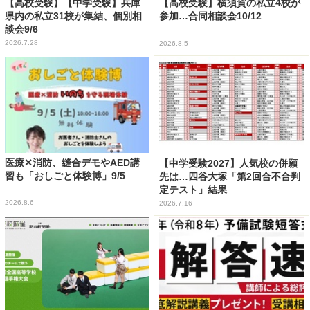
【高校受験】【中学受験】兵庫
【高校受験】横須賀の私立4校が
県内の私立31校が集結、個別相
参加…合同相談会10/12
談会9/6
2026.7.28
2026.8.5
医療✕消防、縫合デモやAED講
【中学受験2027】人気校の併願
習も「おしごと体験博」9/5
先は…四谷大塚「第2回合不合判
定テスト」結果
2026.8.6
2026.7.16