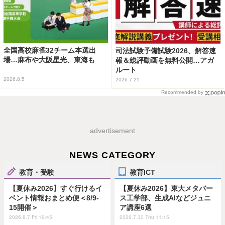
全国高校麻雀32チーム本選出
司法試験予備試験2026、解答速
場…麻布や大阪星光、東海も
報＆総評動画を無料公開…アガ
ルート
2026.8.5
2026.7.21
Recommended by
advertisement
NEWS CATEGORY
教育・受験
教育ICT
【夏休み2026】すぐ行けるイ
【夏休み2026】東大メタバー
ベント情報おまとめ便＜8/9-
ス工学部、生成AIなどジュニ
15開催＞
ア講座6選
2026.8.7 Fri 19:45
2026.7.30 Thu 11:15