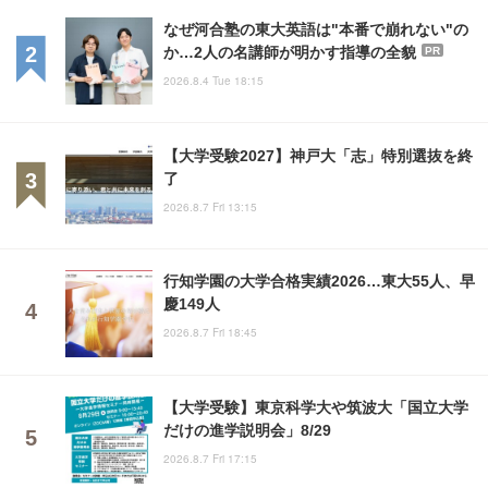
なぜ河合塾の東大英語は"本番で崩れない"の
か…2人の名講師が明かす指導の全貌
PR
2026.8.4 Tue 18:15
【大学受験2027】神戸大「志」特別選抜を終
了
2026.8.7 Fri 13:15
行知学園の大学合格実績2026…東大55人、早
慶149人
2026.8.7 Fri 18:45
【大学受験】東京科学大や筑波大「国立大学
だけの進学説明会」8/29
2026.8.7 Fri 17:15