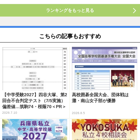
ランキングをもっと見る
こちらの記事もおすすめ
【中学受験2027】四谷大塚、第2
高校囲碁全国大会、団体戦は
回合不合判定テスト（7/5実施）
灘・南山女子部が優勝
偏差値…筑駒74・桜蔭70＜PR＞
2026.7.10
2026.8.5