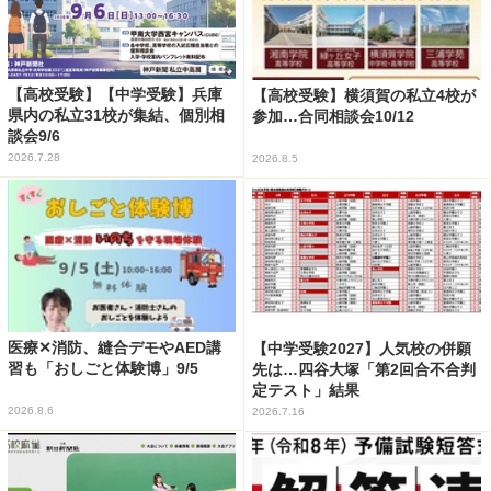
【高校受験】【中学受験】兵庫
【高校受験】横須賀の私立4校が
県内の私立31校が集結、個別相
参加…合同相談会10/12
談会9/6
2026.7.28
2026.8.5
医療✕消防、縫合デモやAED講
【中学受験2027】人気校の併願
習も「おしごと体験博」9/5
先は…四谷大塚「第2回合不合判
定テスト」結果
2026.8.6
2026.7.16