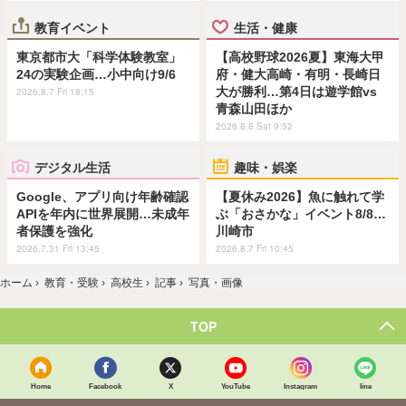
教育イベント
生活・健康
東京都市大「科学体験教室」
【高校野球2026夏】東海大甲
24の実験企画…小中向け9/6
府・健大高崎・有明・長崎日
大が勝利…第4日は遊学館vs
2026.8.7 Fri 18:15
青森山田ほか
2026.8.8 Sat 9:52
デジタル生活
趣味・娯楽
Google、アプリ向け年齢確認
【夏休み2026】魚に触れて学
APIを年内に世界展開…未成年
ぶ「おさかな」イベント8/8…
者保護を強化
川崎市
2026.7.31 Fri 13:45
2026.8.7 Fri 10:45
ホーム
›
教育・受験
›
高校生
›
記事
›
写真・画像
TOP
Home
Facebook
X
YouTube
Instagram
line