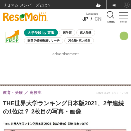
リセマム メンバーズ
Language
JP
/
CN
menu
search
大学受験 by 東進
医学部
東大受験
医専予備校徹底リサーチ
河合塾×東大特集
親子で考える大学選び
高校受験
中学受験
小学校受験
advertisement
共通テスト
夏休み
8月開催学校説明会・相談会
8月開催イベント・WS
全国公立高校 過去問
人気記事
自由研究教材（小学生向け）
自由研究教材（中学生向け）
ランキング
教育・受験
高校生
2021.3.25（木） 17:00
THE世界大学ランキング日本版2021、2年連続
の1位は？ 2枚目の写真・画像