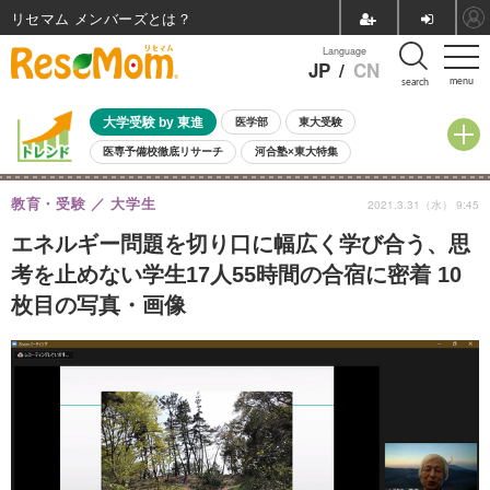
リセマム メンバーズ
Language
JP
/
CN
menu
search
大学受験 by 東進
医学部
東大受験
医専予備校徹底リサーチ
河合塾×東大特集
親子で考える大学選び
高校受験
中学受験
小学校受験
教育・受験
大学生
2021.3.31（水） 9:45
共通テスト
夏休み
8月開催学校説明会・相談会
8月開催イベント・WS
全国公立高校 過去問
人気記事
エネルギー問題を切り口に幅広く学び合う、思
自由研究教材（小学生向け）
自由研究教材（中学生向け）
ランキング
考を止めない学生17人55時間の合宿に密着 10
枚目の写真・画像