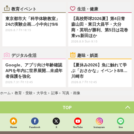
教育イベント
生活・健康
東京都市大「科学体験教室」
【高校野球2026夏】第4日青
24の実験企画…小中向け9/6
森山田・東日大昌平・大分
商・英明が勝利、第5日は花巻
2026.8.7 Fri 18:15
東vs新田ほか
2026.8.9 Sun 9:15
デジタル生活
趣味・娯楽
Google、アプリ向け年齢確認
【夏休み2026】魚に触れて学
APIを年内に世界展開…未成年
ぶ「おさかな」イベント8/8…
者保護を強化
川崎市
2026.7.31 Fri 13:45
2026.8.7 Fri 10:45
ホーム
›
教育・受験
›
大学生
›
記事
›
写真・画像
TOP
Home
Facebook
X
YouTube
Instagram
line