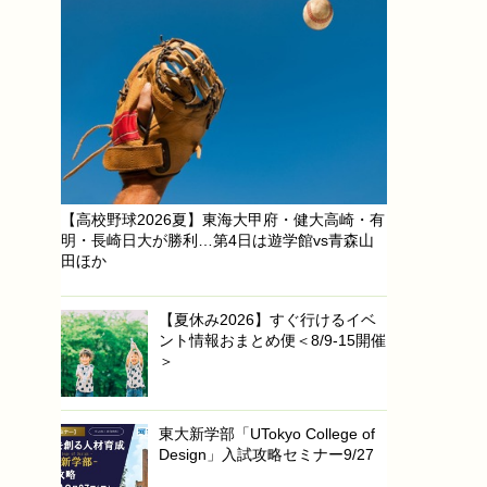
【高校野球2026夏】東海大甲府・健大高崎・有
明・長崎日大が勝利…第4日は遊学館vs青森山
田ほか
【夏休み2026】すぐ行けるイベ
ント情報おまとめ便＜8/9-15開催
＞
東大新学部「UTokyo College of
Design」入試攻略セミナー9/27