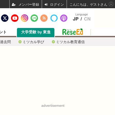
ログイン
こんにちは、ゲストさん
Language
JP
/
CN
ント
大学受験 by 東進
過去問
ミツカル学び
ミツカル教育通信
advertisement