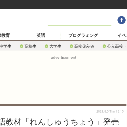
際教育
英語
プログラミング
イベ
中学生
高校生
大学生
高校偏差値
公立高校・
advertisement
2021.8.5 Thu 18:15
語教材「れんしゅうちょう」発売