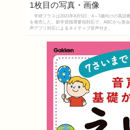
1枚目の写真・画像
学研プラスは2021年8月5日、4～7歳向けの英
を発売した。新学習指導要領対応で、ABCから英
声アプリ対応によるネイティブ音声付き。