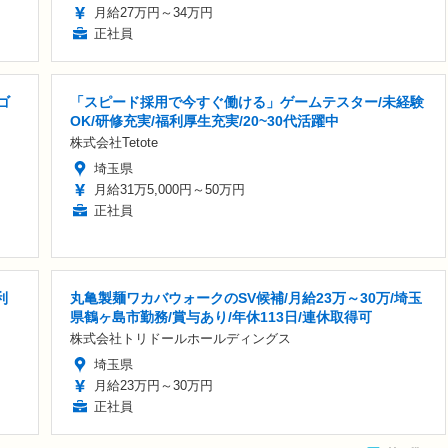
月給27万円～34万円
正社員
ゴ
「スピード採用で今すぐ働ける」ゲームテスター/未経験
OK/研修充実/福利厚生充実/20~30代活躍中
株式会社Tetote
埼玉県
月給31万5,000円～50万円
正社員
利
丸亀製麺ワカバウォークのSV候補/月給23万～30万/埼玉
県鶴ヶ島市勤務/賞与あり/年休113日/連休取得可
株式会社トリドールホールディングス
埼玉県
月給23万円～30万円
正社員