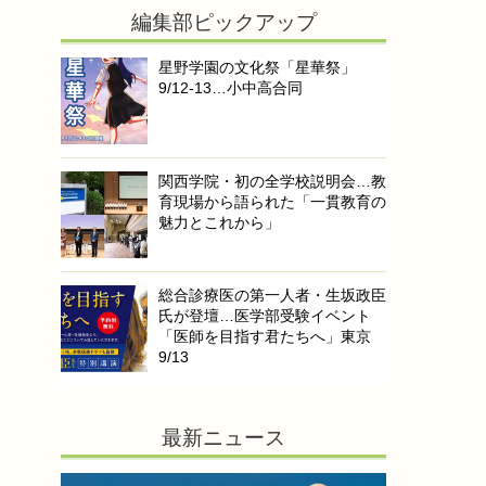
編集部ピックアップ
星野学園の文化祭「星華祭」
9/12-13…小中高合同
関西学院・初の全学校説明会…教
育現場から語られた「一貫教育の
魅力とこれから」
総合診療医の第一人者・生坂政臣
氏が登壇…医学部受験イベント
「医師を目指す君たちへ」東京
9/13
最新ニュース