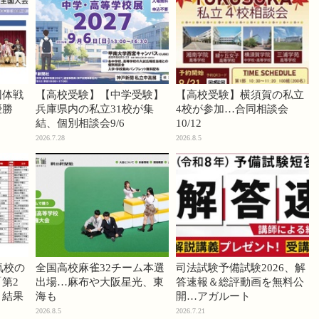
団体戦
【高校受験】【中学受験】
【高校受験】横須賀の私立
優勝
兵庫県内の私立31校が集
4校が参加…合同相談会
結、個別相談会9/6
10/12
2026.7.28
2026.8.5
気校の
全国高校麻雀32チーム本選
司法試験予備試験2026、解
第2
出場…麻布や大阪星光、東
答速報＆総評動画を無料公
」結果
海も
開…アガルート
2026.8.5
2026.7.21