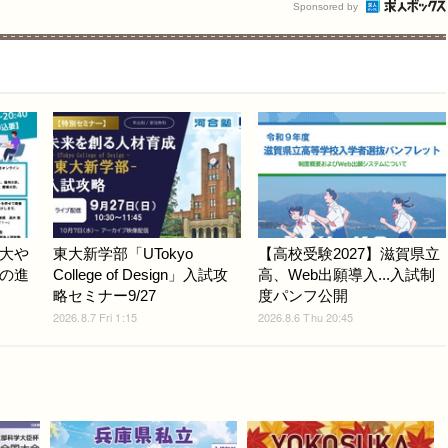
Sponsored by
大や
東大新学部「UTokyo
【高校受験2027】滋賀県立
の進
College of Design」入試攻
高、Web出願導入...入試制
略セミナー9/27
度パンフ公開
2026.8.7 Fri 1:15
2026.8.6 Thu 20:45