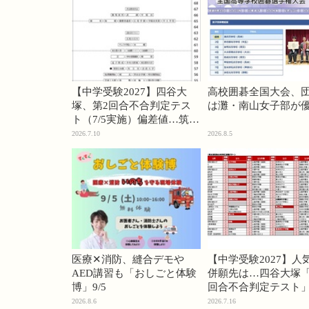
【中学受験2027】四谷大
高校囲碁全国大会、
塚、第2回合不合判定テス
は灘・南山女子部が
ト（7/5実施）偏差値…筑駒
74・桜蔭70＜PR＞
2026.7.10
2026.8.5
医療✕消防、縫合デモや
【中学受験2027】人
AED講習も「おしごと体験
併願先は…四谷大塚「
博」9/5
回合不合判定テスト
2026.8.6
2026.7.16