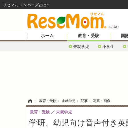
リセマム メンバーズ
ホーム
教育・受験
国
未就学児
小学生
ホーム
›
教育・受験
›
未就学児
›
記事
›
写真・画像
教育・受験
未就学児
学研、幼児向け音声付き英