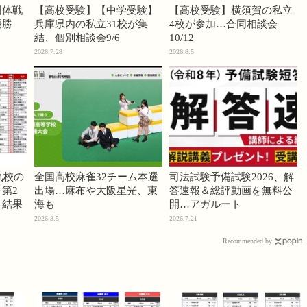
団体戦
【高校受験】【中学受験】
【高校受験】横須賀の私立
優勝
兵庫県内の私立31校が集
4校が参加…合同相談会
結、個別相談会9/6
10/12
2026.7.28
2026.8.5
気校の
全国高校麻雀32チーム本選
司法試験予備試験2026、解
第2
出場…麻布や大阪星光、東
答速報＆総評動画を無料公
」結果
海も
開…アガルート
2026.8.5
2026.7.21
Recommended by