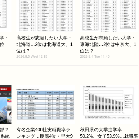
学・
高校生が志願したい大学・
高校生が志願したい大学・
1位
北海道…2位は北海道大、1
東海北陸…2位は中京大、1
位は？
位は？
2026.8.5 Wed 12:15
2026.8.4 Tue 11:45
部？
有名企業400社実就職率ラ
秋田県の大学進学率
部系統
ンキング…慶應4位・早大9
50.2%、女子53.9%…就職率