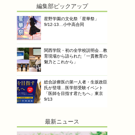
編集部ピックアップ
星野学園の文化祭「星華祭」
9/12-13…小中高合同
関西学院・初の全学校説明会…教
育現場から語られた「一貫教育の
魅力とこれから」
総合診療医の第一人者・生坂政臣
氏が登壇…医学部受験イベント
「医師を目指す君たちへ」東京
9/13
最新ニュース