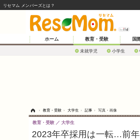
リセマム メンバーズ
ホーム
教育・受験
国
未就学児
小学生
ホーム
›
教育・受験
›
大学生
›
記事
›
写真・画像
教育・受験
大学生
2023年卒採用は一転…前