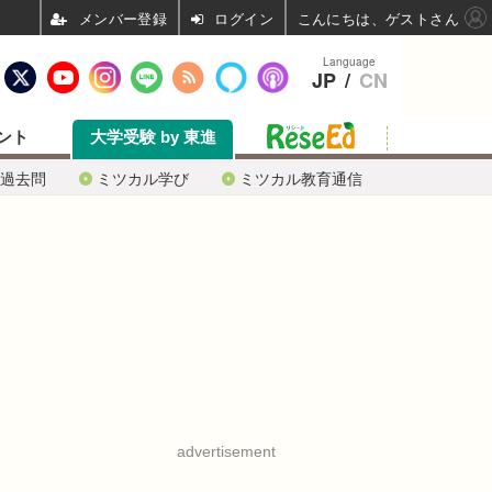
ログイン
こんにちは、ゲストさん
Language
JP
/
CN
ント
大学受験 by 東進
過去問
ミツカル学び
ミツカル教育通信
advertisement