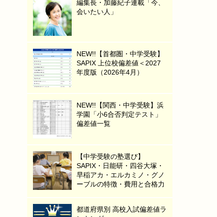
編集長・加藤紀子連載「今、
会いたい人」
NEW!!【首都圏・中学受験】
SAPIX 上位校偏差値＜2027
年度版（2026年4月）
NEW!!【関西・中学受験】浜
学園「小6合否判定テスト」
偏差値一覧
【中学受験の塾選び】
SAPIX・日能研・四谷大塚・
早稲アカ・エルカミノ・グノ
ーブルの特徴・費用と合格力
都道府県別 高校入試偏差値ラ