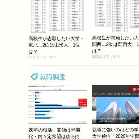
高校生が志願したい大
高校生が志願したい大学・
関西…2位は関西大、
東北…2位は山形大、1位
は？
は？
2026.8.6 Thu 9:15
2026.8.7 Fri 10:15
就職調査
就職に強いのはどの学
28卒の就活、開始は早期
大学通信「2026年学
化・内々定希望は後ろ倒