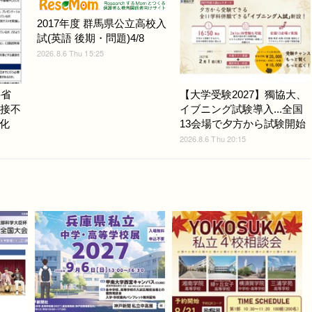
2017年度 群馬県公立高校入
試(英語 後期・問題)4/8
2026.8.6 Thu 15:25
科省
【大学受験2027】獨協大、
面接不
イブニング試験導入...全国
化
13会場で夕方から試験開始
2026.8.6 Thu 20:15