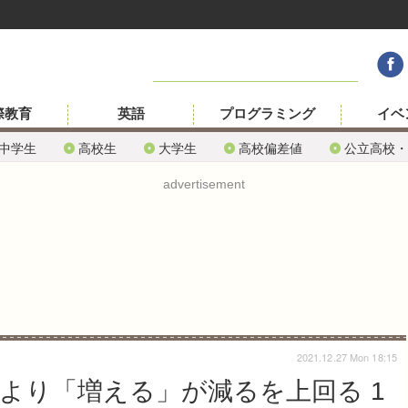
際教育
英語
プログラミング
イベ
中学生
高校生
大学生
高校偏差値
公立高校・
advertisement
2021.12.27 Mon 18:15
年より「増える」が減るを上回る 1