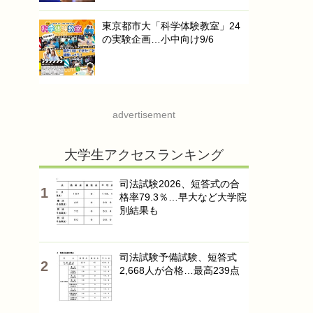
東京都市大「科学体験教室」24
の実験企画…小中向け9/6
advertisement
大学生アクセスランキング
司法試験2026、短答式の合
格率79.3％…早大など大学院
別結果も
司法試験予備試験、短答式
2,668人が合格…最高239点