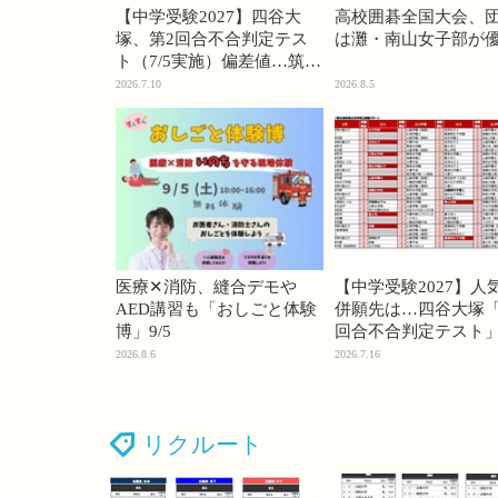
【中学受験2027】四谷大
高校囲碁全国大会、
塚、第2回合不合判定テス
は灘・南山女子部が
ト（7/5実施）偏差値…筑駒
74・桜蔭70＜PR＞
2026.7.10
2026.8.5
医療✕消防、縫合デモや
【中学受験2027】人
AED講習も「おしごと体験
併願先は…四谷大塚「
博」9/5
回合不合判定テスト
2026.8.6
2026.7.16
リクルート