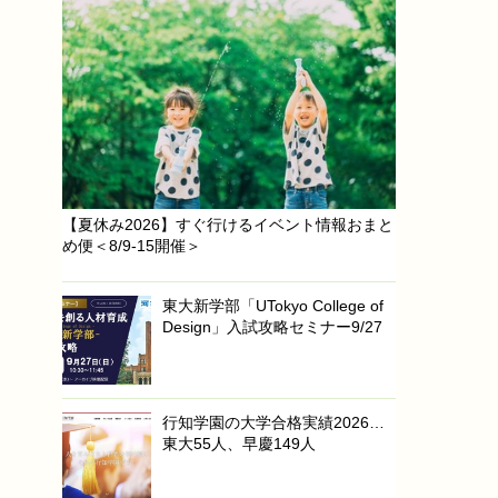
【夏休み2026】すぐ行けるイベント情報おまと
め便＜8/9-15開催＞
東大新学部「UTokyo College of
Design」入試攻略セミナー9/27
行知学園の大学合格実績2026…
東大55人、早慶149人