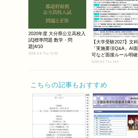
2020年度 大分県公立高校入
試[標準問題 数学・問
【大学受験2027】文
題]4/10
「実施要項Q&A」AI
2026.8.6 Thu 16:32
可など面接ルール明確
2026.8.6 Thu 19:0
こちらの記事もおすすめ