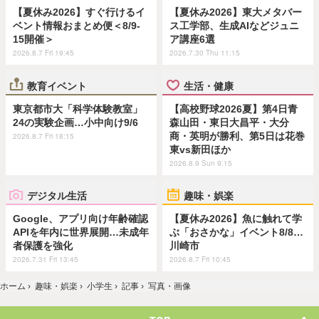
【夏休み2026】すぐ行けるイ
【夏休み2026】東大メタバー
ベント情報おまとめ便＜8/9-
ス工学部、生成AIなどジュニ
15開催＞
ア講座6選
2026.8.7 Fri 19:45
2026.7.30 Thu 11:15
教育イベント
生活・健康
東京都市大「科学体験教室」
【高校野球2026夏】第4日青
24の実験企画…小中向け9/6
森山田・東日大昌平・大分
商・英明が勝利、第5日は花巻
2026.8.7 Fri 18:15
東vs新田ほか
2026.8.9 Sun 9:15
デジタル生活
趣味・娯楽
Google、アプリ向け年齢確認
【夏休み2026】魚に触れて学
APIを年内に世界展開…未成年
ぶ「おさかな」イベント8/8…
者保護を強化
川崎市
2026.7.31 Fri 13:45
2026.8.7 Fri 10:45
ホーム
›
趣味・娯楽
›
小学生
›
記事
›
写真・画像