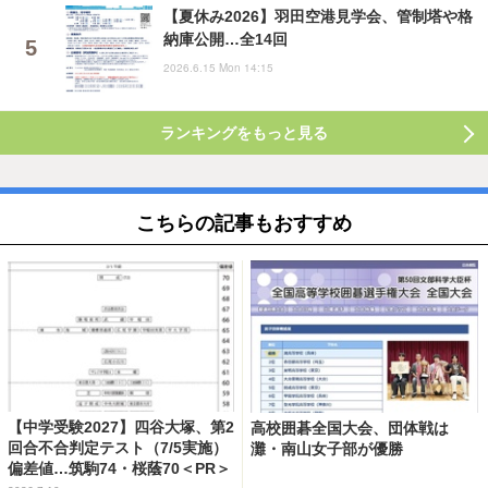
【夏休み2026】羽田空港見学会、管制塔や格
納庫公開…全14回
2026.6.15 Mon 14:15
ランキングをもっと見る
こちらの記事もおすすめ
【中学受験2027】四谷大塚、第2
高校囲碁全国大会、団体戦は
回合不合判定テスト（7/5実施）
灘・南山女子部が優勝
偏差値…筑駒74・桜蔭70＜PR＞