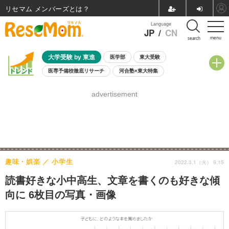
リセマム メンバーズ
Language
JP
/
CN
menu
search
大学受験 by 東進
医学部
東大受験
医専予備校徹底リサーチ
河合塾×東大特集
親子で考える大学選び
高校受験
中学受験
小学校受験
advertisement
共通テスト
夏休み
8月開催学校説明会・相談会
8月開催イベント・WS
全国公立高校 過去問
人気記事
自由研究教材（小学生向け）
自由研究教材（中学生向け）
ランキング
趣味・娯楽
小学生
2022.3.1（火） 9:15
読書好きな小中高生、文章を書くのも好きな傾
向に 6枚目の写真・画像