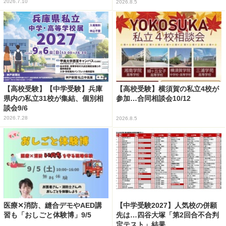
2026.7.10
2026.8.5
【高校受験】【中学受験】兵庫
【高校受験】横須賀の私立4校が
県内の私立31校が集結、個別相
参加…合同相談会10/12
談会9/6
2026.7.28
2026.8.5
医療✕消防、縫合デモやAED講
【中学受験2027】人気校の併願
習も「おしごと体験博」9/5
先は…四谷大塚「第2回合不合判
定テスト」結果