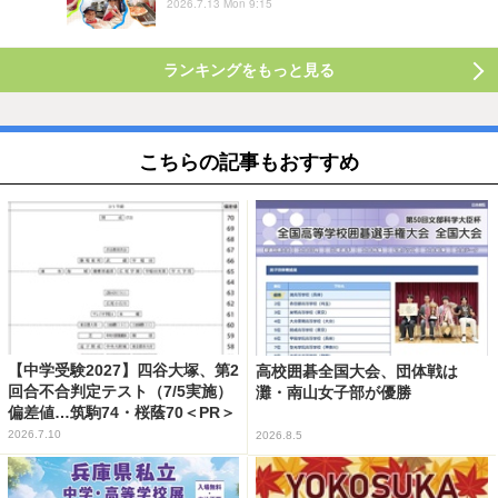
2026.7.13 Mon 9:15
ランキングをもっと見る
こちらの記事もおすすめ
【中学受験2027】四谷大塚、第2
高校囲碁全国大会、団体戦は
回合不合判定テスト（7/5実施）
灘・南山女子部が優勝
偏差値…筑駒74・桜蔭70＜PR＞
2026.7.10
2026.8.5