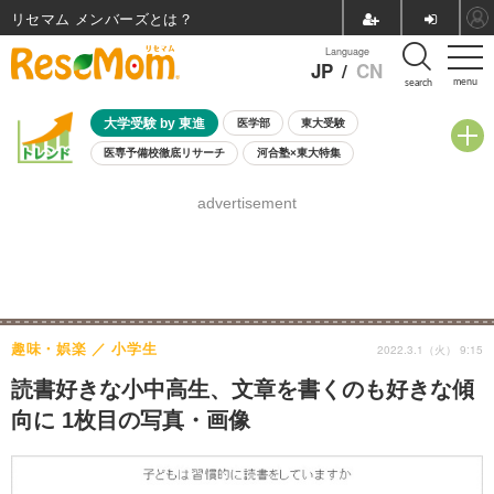
リセマム メンバーズ
Language
JP
/
CN
menu
search
大学受験 by 東進
医学部
東大受験
医専予備校徹底リサーチ
河合塾×東大特集
親子で考える大学選び
高校受験
中学受験
小学校受験
advertisement
共通テスト
夏休み
8月開催学校説明会・相談会
8月開催イベント・WS
全国公立高校 過去問
人気記事
自由研究教材（小学生向け）
自由研究教材（中学生向け）
ランキング
趣味・娯楽
小学生
2022.3.1（火） 9:15
読書好きな小中高生、文章を書くのも好きな傾
向に 1枚目の写真・画像