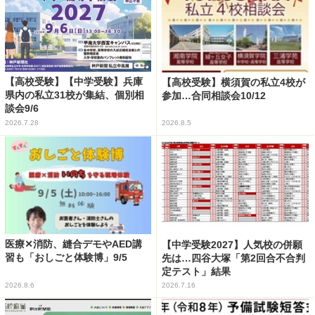
【高校受験】【中学受験】兵庫
【高校受験】横須賀の私立4校が
県内の私立31校が集結、個別相
参加…合同相談会10/12
談会9/6
2026.7.28
2026.8.5
医療✕消防、縫合デモやAED講
【中学受験2027】人気校の併願
習も「おしごと体験博」9/5
先は…四谷大塚「第2回合不合判
定テスト」結果
2026.8.6
2026.7.16