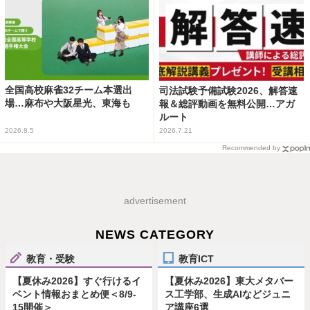
全国高校麻雀32チーム本選出
司法試験予備試験2026、解答速
場…麻布や大阪星光、東海も
報＆総評動画を無料公開…アガ
ルート
2026.8.5
2026.7.21
Recommended by
advertisement
NEWS CATEGORY
教育・受験
教育ICT
【夏休み2026】すぐ行けるイ
【夏休み2026】東大メタバー
ベント情報おまとめ便＜8/9-
ス工学部、生成AIなどジュニ
15開催＞
ア講座6選