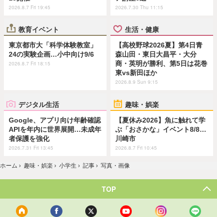
2026.8.7 Fri 19:45
2026.7.30 Thu 11:15
教育イベント
生活・健康
東京都市大「科学体験教室」
【高校野球2026夏】第4日青
24の実験企画…小中向け9/6
森山田・東日大昌平・大分
商・英明が勝利、第5日は花巻
2026.8.7 Fri 18:15
東vs新田ほか
2026.8.9 Sun 9:15
デジタル生活
趣味・娯楽
Google、アプリ向け年齢確認
【夏休み2026】魚に触れて学
APIを年内に世界展開…未成年
ぶ「おさかな」イベント8/8…
者保護を強化
川崎市
2026.7.31 Fri 13:45
2026.8.7 Fri 10:45
ホーム
›
趣味・娯楽
›
小学生
›
記事
›
写真・画像
TOP