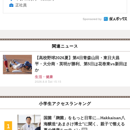
正社員
Sponsored by
関連ニュース
【高校野球2026夏】第4日青森山田・東日大昌
平・大分商・英明が勝利、第5日は花巻東vs新田ほ
か
生活・健康
2026.8.8 Sat 15:15
小学生アクセスランキング
国菌「麹菌」をもっと日常に…Hakkaisan八
海醸造“あまさけ博士”に聞く、親子で整える
夏の健康ルーティン
PR