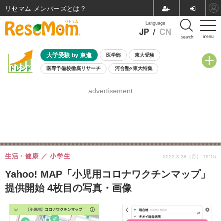
リセマム メンバーズ
Language
JP
/
CN
menu
search
大学受験 by 東進
医学部
東大受験
医専予備校徹底リサーチ
河合塾×東大特集
親子で考える大学選び
高校受験
中学受験
小学校受験
advertisement
共通テスト
夏休み
8月開催学校説明会・相談会
8月開催イベント・WS
全国公立高校 過去問
人気記事
自由研究教材（小学生向け）
自由研究教材（中学生向け）
ランキング
生活・健康
小学生
2022.3.28（月） 19:15
Yahoo! MAP「小児用コロナワクチンマップ」
提供開始 4枚目の写真・画像