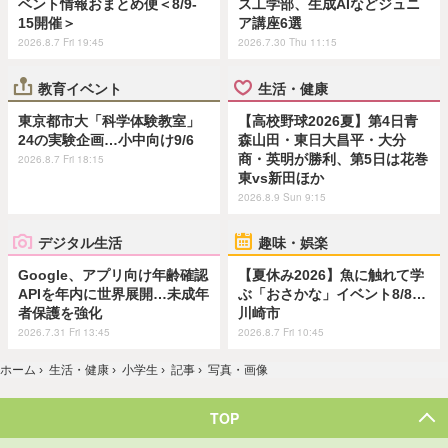
ベント情報おまとめ便＜8/9-
ス工学部、生成AIなどジュニ
15開催＞
ア講座6選
2026.8.7 Fri 19:45
2026.7.30 Thu 11:15
教育イベント
生活・健康
東京都市大「科学体験教室」
【高校野球2026夏】第4日青
24の実験企画…小中向け9/6
森山田・東日大昌平・大分
商・英明が勝利、第5日は花巻
2026.8.7 Fri 18:15
東vs新田ほか
2026.8.9 Sun 9:15
デジタル生活
趣味・娯楽
Google、アプリ向け年齢確認
【夏休み2026】魚に触れて学
APIを年内に世界展開…未成年
ぶ「おさかな」イベント8/8…
者保護を強化
川崎市
2026.7.31 Fri 13:45
2026.8.7 Fri 10:45
ホーム
›
生活・健康
›
小学生
›
記事
›
写真・画像
TOP