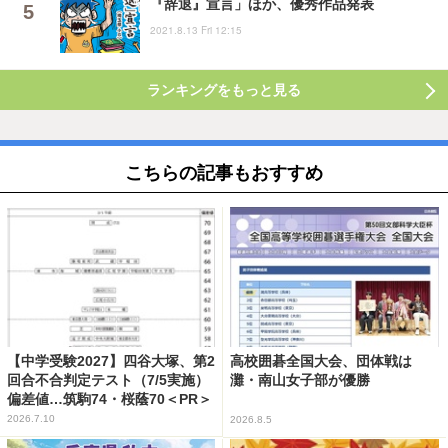
『辞退』宣言」ほか、優秀作品発表
2021.8.13 Fri 12:15
ランキングをもっと見る
こちらの記事もおすすめ
【中学受験2027】四谷大塚、第2
高校囲碁全国大会、団体戦は
回合不合判定テスト（7/5実施）
灘・南山女子部が優勝
偏差値…筑駒74・桜蔭70＜PR＞
2026.7.10
2026.8.5