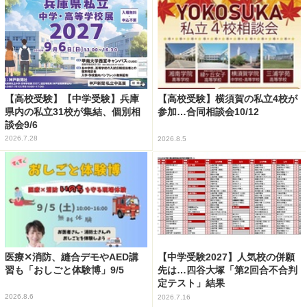
【高校受験】【中学受験】兵庫
【高校受験】横須賀の私立4校が
県内の私立31校が集結、個別相
参加…合同相談会10/12
談会9/6
2026.7.28
2026.8.5
医療✕消防、縫合デモやAED講
【中学受験2027】人気校の併願
習も「おしごと体験博」9/5
先は…四谷大塚「第2回合不合判
定テスト」結果
2026.8.6
2026.7.16