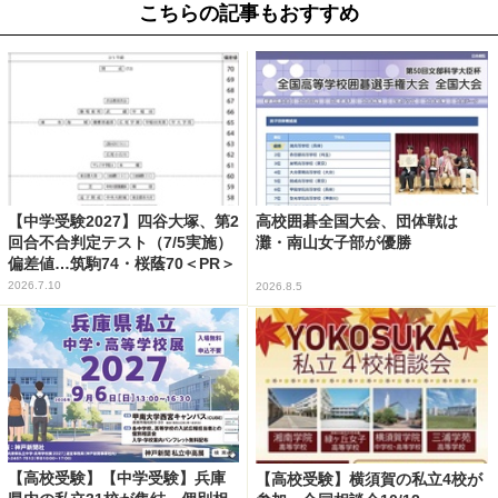
こちらの記事もおすすめ
【中学受験2027】四谷大塚、第2
高校囲碁全国大会、団体戦は
回合不合判定テスト（7/5実施）
灘・南山女子部が優勝
偏差値…筑駒74・桜蔭70＜PR＞
2026.7.10
2026.8.5
【高校受験】【中学受験】兵庫
【高校受験】横須賀の私立4校が