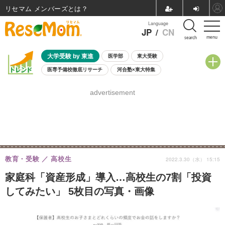
リセマム メンバーズ
Language
JP
/
CN
menu
search
大学受験 by 東進
医学部
東大受験
医専予備校徹底リサーチ
河合塾×東大特集
親子で考える大学選び
高校受験
中学受験
小学校受験
advertisement
共通テスト
夏休み
8月開催学校説明会・相談会
8月開催イベント・WS
全国公立高校 過去問
人気記事
自由研究教材（小学生向け）
自由研究教材（中学生向け）
ランキング
教育・受験
高校生
2022.3.30（水） 15:15
家庭科「資産形成」導入…高校生の7割「投資
してみたい」 5枚目の写真・画像