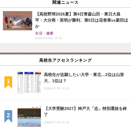
関連ニュース
【高校野球2026夏】第4日青森山田・東日大昌
平・大分商・英明が勝利、第5日は花巻東vs新田ほ
か
生活・健康
2026.8.8 Sat 15:15
高校生アクセスランキング
高校生が志願したい大学・東北…2位は山形
大、1位は？
2026.8.7 Fri 10:15
【大学受験2027】神戸大「志」特別選抜を終
了
2026.8.7 Fri 13:15