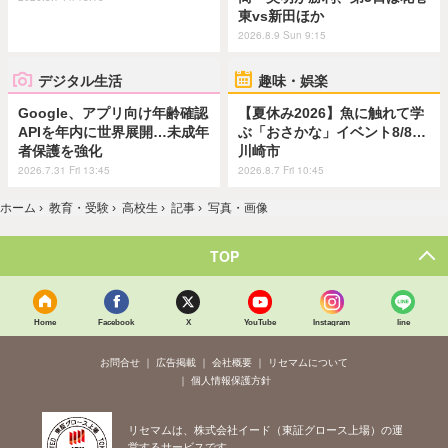
東vs新田ほか
2026.8.9 Sun 9:15
デジタル生活
趣味・娯楽
Google、アプリ向け年齢確認
【夏休み2026】魚に触れて学
APIを年内に世界展開…未成年
ぶ「おさかな」イベント8/8…
者保護を強化
川崎市
2026.7.31 Fri 13:45
2026.8.7 Fri 10:45
ホーム
›
教育・受験
›
高校生
›
記事
›
写真・画像
TOP
Home
Facebook
X
YouTube
Instagram
line
お問合せ
広告掲載
会社概要
リセマムについて
個人情報保護方針
リセマムは、株式会社イード（東証グロース上場）の運
営するサービスです。