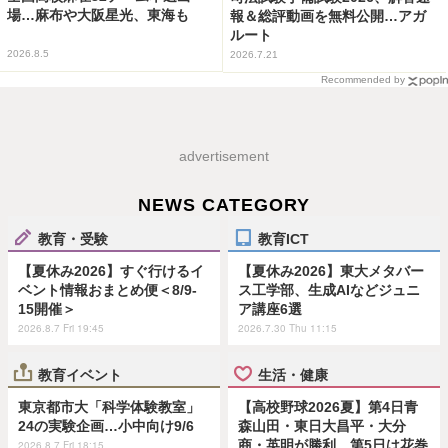
場…麻布や大阪星光、東海も
報＆総評動画を無料公開…アガ
ルート
2026.8.5
2026.7.21
Recommended by
advertisement
NEWS CATEGORY
教育・受験
教育ICT
【夏休み2026】すぐ行けるイ
【夏休み2026】東大メタバー
ベント情報おまとめ便＜8/9-
ス工学部、生成AIなどジュニ
15開催＞
ア講座6選
2026.8.7 Fri 19:45
2026.7.30 Thu 11:15
教育イベント
生活・健康
東京都市大「科学体験教室」
【高校野球2026夏】第4日青
24の実験企画…小中向け9/6
森山田・東日大昌平・大分
商・英明が勝利、第5日は花巻
2026.8.7 Fri 18:15