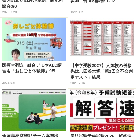
県内の私立31校が集結、個別相
参加…合同相談会10/12
談会9/6
2026.7.28
2026.8.5
医療✕消防、縫合デモやAED講
【中学受験2027】人気校の併願
習も「おしごと体験博」9/5
先は…四谷大塚「第2回合不合判
定テスト」結果
2026.8.6
2026.7.16
全国高校麻雀32チーム本選出
司法試験予備試験2026、解答速