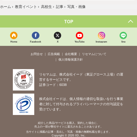
ホーム
›
教育イベント
›
高校生
›
記事
›
写真・画像
TOP
Home
Facebook
X
YouTube
Instagram
line
お問合せ
広告掲載
会社概要
リセマムについて
個人情報保護方針
リセマムは、株式会社イード（東証グロース上場）の運
営するサービスです。
証券コード：6038
株式会社イードは、個人情報の適切な取扱いを行う事業
者に対して付与されるプライバシーマークの付与認定を
受けています。
紹介した商品/サービスを購入、契約した場合に、
売上の一部が弊社サイトに還元されることがあります。
当サイトに掲載の記事・見出し・写真・画像の無断転載を禁じます。
Copyright © 2026 IID, Inc.