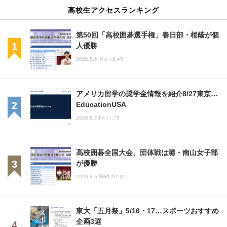
高校生アクセスランキング
第50回「高校囲碁選手権」春日部・桜蔭が個
人優勝
2026.8.6 Thu 16:45
アメリカ留学の奨学金情報を紹介8/27東京…
EducationUSA
2026.8.7 Fri 11:15
高校囲碁全国大会、団体戦は灘・南山女子部
が優勝
2026.8.5 Wed 10:40
東大「五月祭」5/16・17…スポーツおすすめ
企画3選