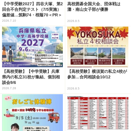
【中学受験2027】四谷大塚、第2
高校囲碁全国大会、団体戦は
回合不合判定テスト（7/5実施）
灘・南山女子部が優勝
偏差値…筑駒74・桜蔭70＜PR＞
2026.7.10
2026.8.5
【高校受験】【中学受験】兵庫
【高校受験】横須賀の私立4校が
県内の私立31校が集結、個別相
参加…合同相談会10/12
談会9/6
2026.7.28
2026.8.5