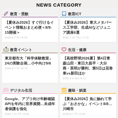
NEWS CATEGORY
教育・受験
教育ICT
【夏休み2026】すぐ行けるイ
【夏休み2026】東大メタバー
ベント情報おまとめ便＜8/9-
ス工学部、生成AIなどジュニ
15開催＞
ア講座6選
2026.8.7 Fri 19:45
2026.7.30 Thu 11:15
教育イベント
生活・健康
東京都市大「科学体験教室」
【高校野球2026夏】第4日青
24の実験企画…小中向け9/6
森山田・東日大昌平・大分
商・英明が勝利、第5日は花巻
2026.8.7 Fri 18:15
東vs新田ほか
2026.8.9 Sun 9:15
デジタル生活
趣味・娯楽
Google、アプリ向け年齢確認
【夏休み2026】魚に触れて学
APIを年内に世界展開…未成年
ぶ「おさかな」イベント8/8…
者保護を強化
川崎市
2026.7.31 Fri 13:45
2026.8.7 Fri 10:45