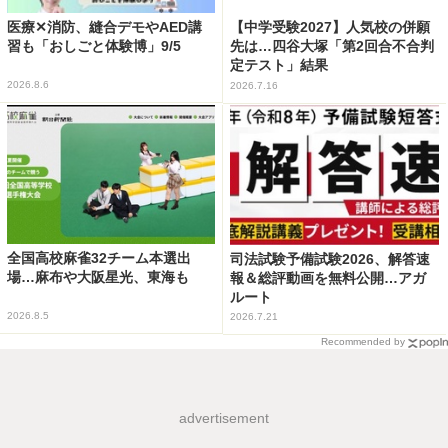
医療✕消防、縫合デモやAED講
【中学受験2027】人気校の併願
習も「おしごと体験博」9/5
先は…四谷大塚「第2回合不合判
定テスト」結果
2026.8.6
2026.7.16
全国高校麻雀32チーム本選出
司法試験予備試験2026、解答速
場…麻布や大阪星光、東海も
報＆総評動画を無料公開…アガ
ルート
2026.8.5
2026.7.21
Recommended by
advertisement