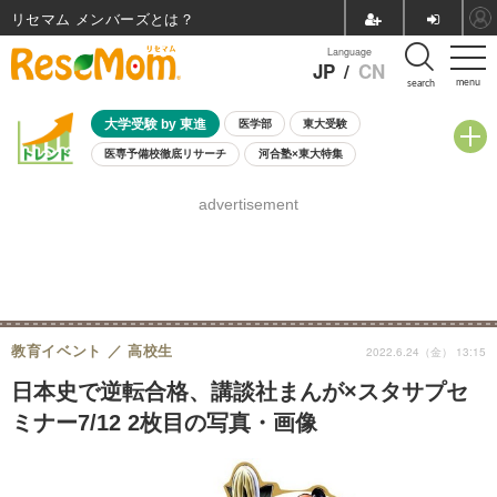
リセマム メンバーズ
Language
JP
/
CN
menu
search
大学受験 by 東進
医学部
東大受験
医専予備校徹底リサーチ
河合塾×東大特集
親子で考える大学選び
高校受験
中学受験
小学校受験
advertisement
共通テスト
夏休み
8月開催学校説明会・相談会
8月開催イベント・WS
全国公立高校 過去問
人気記事
自由研究教材（小学生向け）
自由研究教材（中学生向け）
ランキング
教育イベント
高校生
2022.6.24（金） 13:15
日本史で逆転合格、講談社まんが×スタサプセ
ミナー7/12 2枚目の写真・画像