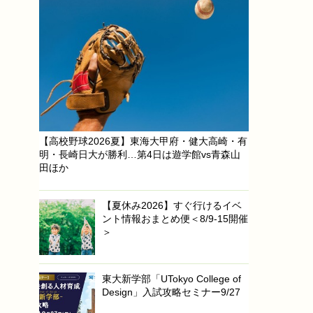
【高校野球2026夏】東海大甲府・健大高崎・有
明・長崎日大が勝利…第4日は遊学館vs青森山
田ほか
【夏休み2026】すぐ行けるイベ
ント情報おまとめ便＜8/9-15開催
＞
東大新学部「UTokyo College of
Design」入試攻略セミナー9/27