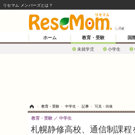
リセマム メンバーズ
ホーム
教育・受験
国
未就学児
小学生
ホーム
›
教育・受験
›
中学生
›
記事
›
写真・画像
教育・受験
中学生
札幌静修高校、通信制課程を