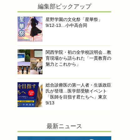
編集部ピックアップ
星野学園の文化祭「星華祭」
9/12-13…小中高合同
関西学院・初の全学校説明会…教
育現場から語られた「一貫教育の
魅力とこれから」
総合診療医の第一人者・生坂政臣
氏が登壇…医学部受験イベント
「医師を目指す君たちへ」東京
9/13
最新ニュース