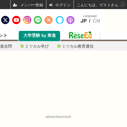
ログイン
こんにちは、ゲストさん
Language
JP
/
CN
ント
大学受験 by 東進
過去問
ミツカル学び
ミツカル教育通信
advertisement