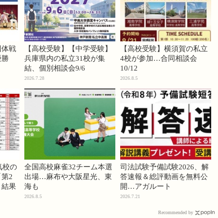
団体戦
【高校受験】【中学受験】
【高校受験】横須賀の私立
優勝
兵庫県内の私立31校が集
4校が参加…合同相談会
結、個別相談会9/6
10/12
2026.7.28
2026.8.5
気校の
全国高校麻雀32チーム本選
司法試験予備試験2026、解
第2
出場…麻布や大阪星光、東
答速報＆総評動画を無料公
」結果
海も
開…アガルート
2026.8.5
2026.7.21
Recommended by