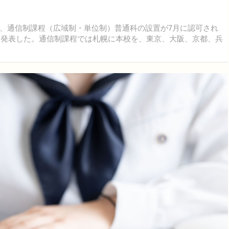
0日、通信制課程（広域制・単位制）普通科の設置が7月に認可され
とを発表した。通信制課程では札幌に本校を、東京、大阪、京都、兵