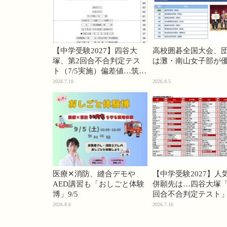
【中学受験2027】四谷大
高校囲碁全国大会、
塚、第2回合不合判定テス
は灘・南山女子部が
ト（7/5実施）偏差値…筑駒
74・桜蔭70＜PR＞
2026.7.10
2026.8.5
医療✕消防、縫合デモや
【中学受験2027】人
AED講習も「おしごと体験
併願先は…四谷大塚「
博」9/5
回合不合判定テスト
2026.8.6
2026.7.16