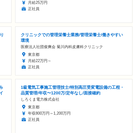
月給25万円
正社員
り
クリニックでの管理栄養士業務/管理栄養士/働きやすい
環境
医療法人社団俊爽会 菊川内科皮膚科クリニック
東京都
月給22万円～
正社員
み
1級電気工事施工管理技士/特別高圧受変電設備の工程・
イ
品質管理/年収〜1200万/定年なし/面接確約
しろくま電力株式会社
東京都
年収800万円～1,200万円
正社員