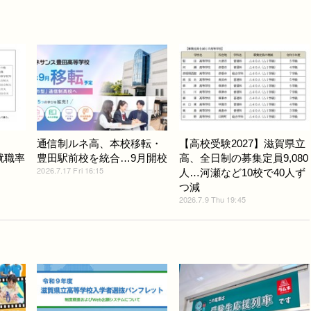
通信制ルネ高、本校移転・
【高校受験2027】滋賀県立
…就職率
豊田駅前校を統合…9月開校
高、全日制の募集定員9,080
2026.7.17 Fri 16:15
人…河瀬など10校で40人ず
つ減
2026.7.9 Thu 19:45