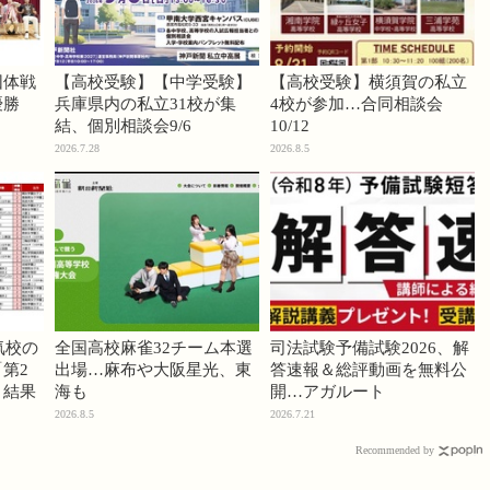
団体戦
【高校受験】【中学受験】
【高校受験】横須賀の私立
優勝
兵庫県内の私立31校が集
4校が参加…合同相談会
結、個別相談会9/6
10/12
2026.7.28
2026.8.5
気校の
全国高校麻雀32チーム本選
司法試験予備試験2026、解
第2
出場…麻布や大阪星光、東
答速報＆総評動画を無料公
」結果
海も
開…アガルート
2026.8.5
2026.7.21
Recommended by