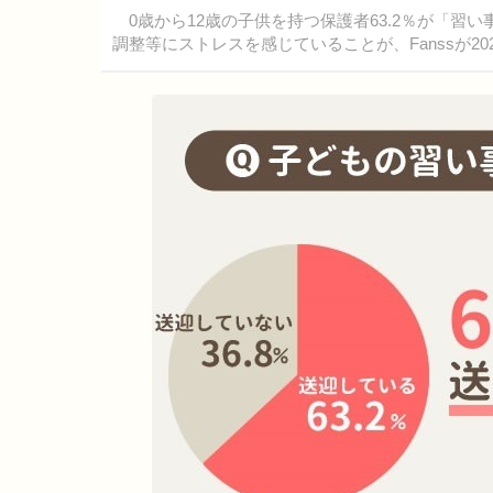
0歳から12歳の子供を持つ保護者63.2％が「習
調整等にストレスを感じていることが、Fanssが2