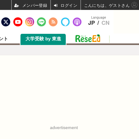
ログイン
こんにちは、ゲストさん
Language
JP
/
CN
ント
大学受験 by 東進
advertisement