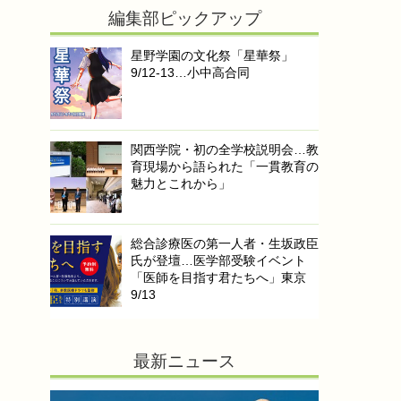
編集部ピックアップ
星野学園の文化祭「星華祭」
9/12-13…小中高合同
関西学院・初の全学校説明会…教
育現場から語られた「一貫教育の
魅力とこれから」
総合診療医の第一人者・生坂政臣
氏が登壇…医学部受験イベント
「医師を目指す君たちへ」東京
9/13
最新ニュース