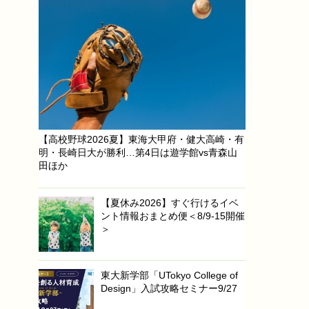
【高校野球2026夏】東海大甲府・健大高崎・有
明・長崎日大が勝利…第4日は遊学館vs青森山
田ほか
【夏休み2026】すぐ行けるイベ
ント情報おまとめ便＜8/9-15開催
＞
東大新学部「UTokyo College of
Design」入試攻略セミナー9/27