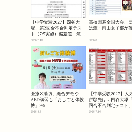
【中学受験2027】四谷大
高校囲碁全国大会、
塚、第2回合不合判定テス
は灘・南山女子部が
ト（7/5実施）偏差値…筑駒
74・桜蔭70＜PR＞
2026.7.10
2026.8.5
医療✕消防、縫合デモや
【中学受験2027】人
AED講習も「おしごと体験
併願先は…四谷大塚「
博」9/5
回合不合判定テスト
2026.8.6
2026.7.16