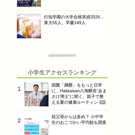
行知学園の大学合格実績2026…
東大55人、早慶149人
advertisement
小学生アクセスランキング
国菌「麹菌」をもっと日常
に…Hakkaisan八海醸造“あま
さけ博士”に聞く、親子で整
える夏の健康ルーティン
PR
祖父母からは多め？ 小中学
生のおこづかい平均額を調査