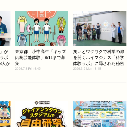
」が
東京都、小中高生「キッズ
笑いとワクワクで科学の扉
ラボ
伝統芸能体験」8/11まで募
を開く…イマジナス「科学
3人が
集
体験ラボ」に隠された秘密
2026.7.3 Fri 16:45
2026.3.2 Mon 18:45