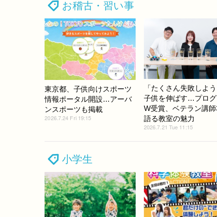
お稽古・習い事
「たくさん失敗しよう
東京都、子供向けスポーツ
子供を伸ばす…プログ
情報ポータル開設…アーバ
W受賞、ベテラン講師
ンスポーツも掲載
2026.7.24 Fri 19:15
語る教室の魅力
2026.7.21 Tue 11:15
小学生