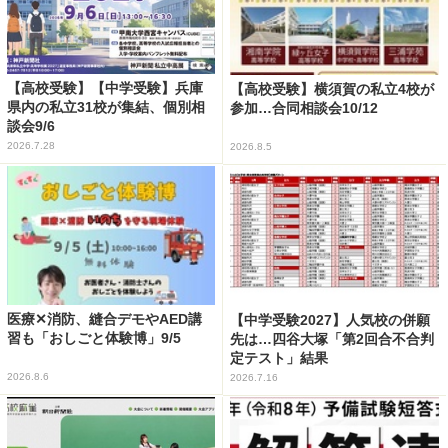
【高校受験】【中学受験】兵庫
【高校受験】横須賀の私立4校が
県内の私立31校が集結、個別相
参加…合同相談会10/12
談会9/6
2026.7.28
2026.8.5
医療✕消防、縫合デモやAED講
【中学受験2027】人気校の併願
習も「おしごと体験博」9/5
先は…四谷大塚「第2回合不合判
定テスト」結果
2026.8.6
2026.7.16