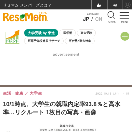
リセマム メンバーズ
Language
JP
/
CN
menu
search
大学受験 by 東進
医学部
東大受験
医専予備校徹底リサーチ
河合塾×東大特集
親子で考える大学選び
高校受験
中学受験
小学校受験
advertisement
共通テスト
夏休み
8月開催学校説明会・相談会
8月開催イベント・WS
全国公立高校 過去問
人気記事
自由研究教材（小学生向け）
自由研究教材（中学生向け）
ランキング
生活・健康
大学生
2022.10.13（木） 14:15
10/1時点、大学生の就職内定率93.8％と高水
準…リクルート 1枚目の写真・画像