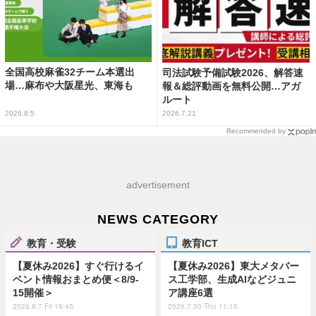
全国高校麻雀32チーム本選出
司法試験予備試験2026、解答速
場…麻布や大阪星光、東海も
報＆総評動画を無料公開…アガ
ルート
2026.8.5
2026.7.21
Recommended by
advertisement
NEWS CATEGORY
教育・受験
教育ICT
【夏休み2026】すぐ行けるイ
【夏休み2026】東大メタバー
ベント情報おまとめ便＜8/9-
ス工学部、生成AIなどジュニ
15開催＞
ア講座6選
2026.8.7 Fri 19:45
2026.7.30 Thu 11:15