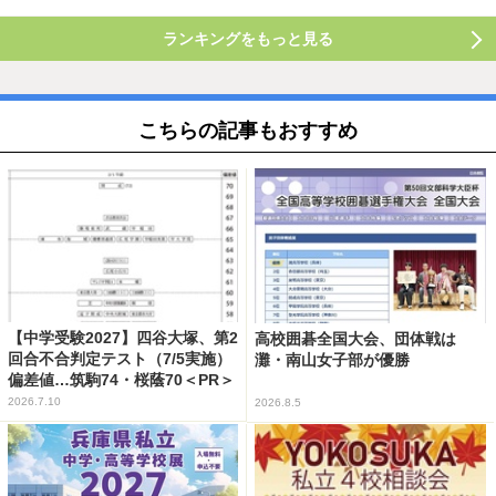
ランキングをもっと見る
こちらの記事もおすすめ
【中学受験2027】四谷大塚、第2
高校囲碁全国大会、団体戦は
回合不合判定テスト（7/5実施）
灘・南山女子部が優勝
偏差値…筑駒74・桜蔭70＜PR＞
2026.7.10
2026.8.5