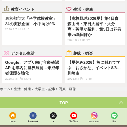
教育イベント
生活・健康
東京都市大「科学体験教室」
【高校野球2026夏】第4日青
24の実験企画…小中向け9/6
森山田・東日大昌平・大分
商・英明が勝利、第5日は花巻
2026.8.7 Fri 18:15
東vs新田ほか
2026.8.9 Sun 9:15
デジタル生活
趣味・娯楽
Google、アプリ向け年齢確認
【夏休み2026】魚に触れて学
APIを年内に世界展開…未成年
ぶ「おさかな」イベント8/8…
者保護を強化
川崎市
2026.7.31 Fri 13:45
2026.8.7 Fri 10:45
ホーム
›
生活・健康
›
大学生
›
記事
›
写真・画像
TOP
Home
Facebook
X
YouTube
Instagram
line