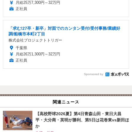
月給25万7,300円～32万円
正社員
「求む!27卒・新卒」対面でのカンタン受付/受付事務/業績好
調/船橋市本町2丁目
株式会社プロジェクトトリガー
千葉県
月給26万1,300円～32万円
正社員
Sponsored by
関連ニュース
【高校野球2026夏】第4日青森山田・東日大昌
平・大分商・英明が勝利、第5日は花巻東vs新田ほ
か