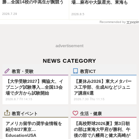
勝…全国14校の中高生が腕競う
場…麻布や大阪星光、東海も
2026.7.29
2026.8.5
Recommended by
advertisement
NEWS CATEGORY
教育・受験
教育ICT
【大学受験2027】獨協大、イ
【夏休み2026】東大メタバー
ブニング試験導入…全国13会
ス工学部、生成AIなどジュニ
場で夕方から試験開始
ア講座6選
2026.8.7 Fri 14:15
2026.7.30 Thu 11:15
教育イベント
生活・健康
アメリカ留学の奨学金情報を
【高校野球2026夏】第3日朝
紹介8/27東京…
の部は東海大甲府が勝利、午
EducationUSA
後の部で八幡商と健大高崎が