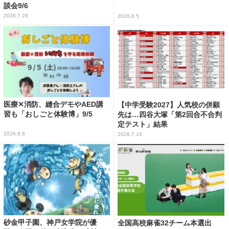
談会9/6
2026.7.28
2026.8.5
医療✕消防、縫合デモやAED講
【中学受験2027】人気校の併願
習も「おしごと体験博」9/5
先は…四谷大塚「第2回合不合判
定テスト」結果
2026.8.6
2026.7.16
砂金甲子園、神戸女学院が優
全国高校麻雀32チーム本選出