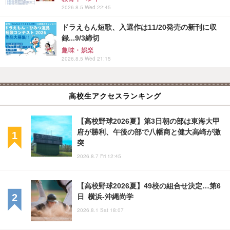
2026.8.5 Wed 22:45
ドラえもん短歌、入選作は11/20発売の新刊に収
録...9/3締切
趣味・娯楽
2026.8.5 Wed 21:15
高校生アクセスランキング
【高校野球2026夏】第3日朝の部は東海大甲
府が勝利、午後の部で八幡商と健大高崎が激
突
2026.8.7 Fri 12:45
【高校野球2026夏】49校の組合せ決定…第6
日 横浜-沖縄尚学
2026.8.1 Sat 18:07