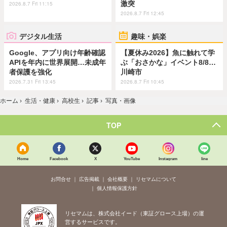
激突
2026.8.7 Fri 11:15
2026.8.7 Fri 12:45
デジタル生活
趣味・娯楽
Google、アプリ向け年齢確認
【夏休み2026】魚に触れて学
APIを年内に世界展開…未成年
ぶ「おさかな」イベント8/8…
者保護を強化
川崎市
2026.7.31 Fri 13:45
2026.8.7 Fri 10:45
ホーム
›
生活・健康
›
高校生
›
記事
›
写真・画像
TOP
Home
Facebook
X
YouTube
Instagram
line
お問合せ
広告掲載
会社概要
リセマムについて
個人情報保護方針
リセマムは、株式会社イード（東証グロース上場）の運
営するサービスです。