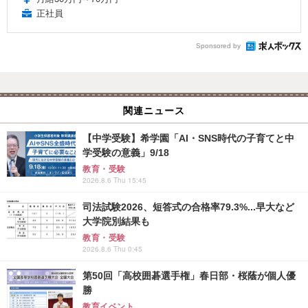
正社員
Sponsored by
関連ニュース
【中学受験】希学園「AI・SNS時代の子育てと中
学受験の意義」9/18
教育・受験
2026.8.6 Thu 15:45
司法試験2026、短答式の合格率79.3%...早大など
大学院別結果も
教育・受験
2026.8.6 Thu 0:45
第50回「高校囲碁選手権」春日部・桜蔭が個人優
勝
教育イベント