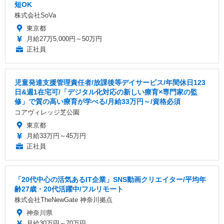
短OK
株式会社SoVa
東京都
月給27万5,000円～50万円
正社員
児童発達支援管理責任者/放課後等デイサービス/年間休日123
日&週1在宅可/「デジタル化対応の新しい療育×専門家の監
修」で質の高い療育が学べる/月給33万円～/資格必須
コアヴィレッジ芝公園
東京都
月給33万円～45万円
正社員
「20代中心の活気あるIT企業」SNS動画クリエイター/平均年
齢27歳・20代活躍中/フルリモート
株式会社TheNewGate 神奈川拠点
神奈川県
月給30万円～70万円