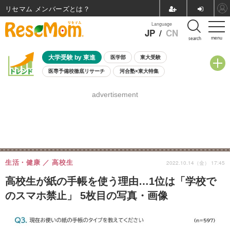
リセマム メンバーズ
Language
JP
/
CN
menu
search
大学受験 by 東進
医学部
東大受験
医専予備校徹底リサーチ
河合塾×東大特集
親子で考える大学選び
高校受験
中学受験
小学校受験
advertisement
共通テスト
夏休み
8月開催学校説明会・相談会
8月開催イベント・WS
全国公立高校 過去問
人気記事
自由研究教材（小学生向け）
自由研究教材（中学生向け）
ランキング
生活・健康
高校生
2022.10.14（金） 17:45
高校生が紙の手帳を使う理由…1位は「学校で
のスマホ禁止」 5枚目の写真・画像