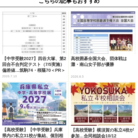
こちらの記事もおすすめ
【中学受験2027】四谷大塚、第2
高校囲碁全国大会、団体戦は
回合不合判定テスト（7/5実施）
灘・南山女子部が優勝
偏差値…筑駒74・桜蔭70＜PR＞
2026.7.10
2026.8.5
【高校受験】【中学受験】兵庫
【高校受験】横須賀の私立4校が
県内の私立31校が集結、個別相
参加…合同相談会10/12