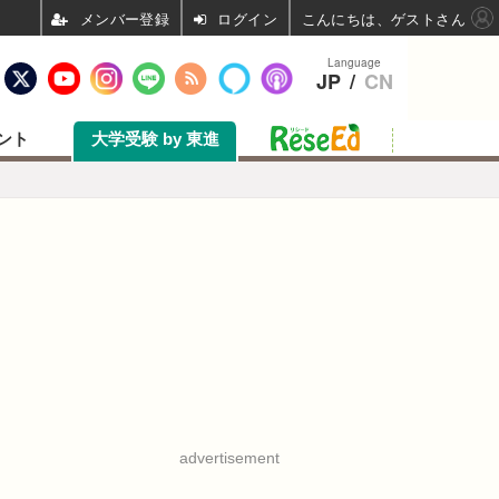
ログイン
こんにちは、ゲストさん
Language
JP
/
CN
ント
大学受験 by 東進
advertisement