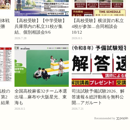
団体戦
【高校受験】【中学受験】
【高校受験】横須賀の私立
優勝
兵庫県内の私立31校が集
4校が参加…合同相談会
結、個別相談会9/6
10/12
2026.7.28
2026.8.5
気校の
全国高校麻雀32チーム本選
司法試験予備試験2026、解
第2
出場…麻布や大阪星光、東
答速報＆総評動画を無料公
」結果
海も
開…アガルート
2026.8.5
2026.7.21
Recommended by