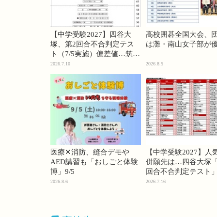
【中学受験2027】四谷大
高校囲碁全国大会、
塚、第2回合不合判定テス
は灘・南山女子部が
ト（7/5実施）偏差値…筑駒
74・桜蔭70＜PR＞
2026.7.10
2026.8.5
医療✕消防、縫合デモや
【中学受験2027】人
AED講習も「おしごと体験
併願先は…四谷大塚「
博」9/5
回合不合判定テスト
2026.8.6
2026.7.16