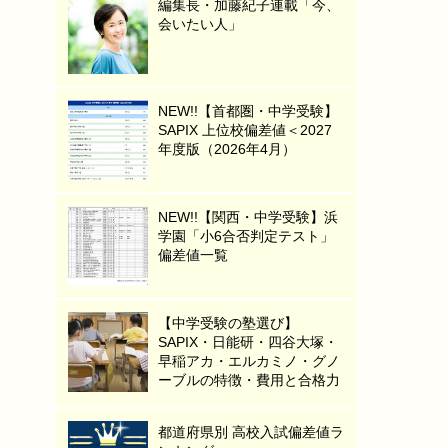
編集長・加藤紀子連載「今、
会いたい人」
NEW!!【首都圏・中学受験】
SAPIX 上位校偏差値＜2027
年度版（2026年4月）
NEW!!【関西・中学受験】浜
学園「小6合否判定テスト」
偏差値一覧
【中学受験の塾選び】
SAPIX・日能研・四谷大塚・
早稲アカ・エルカミノ・グノ
ーブルの特徴・費用と合格力
都道府県別 高校入試偏差値ラ