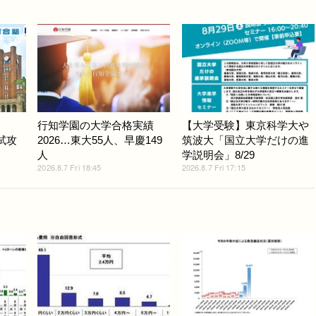
行知学園の大学合格実績
【大学受験】東京科学大や
入試攻
2026…東大55人、早慶149
筑波大「国立大学だけの進
人
学説明会」8/29
2026.8.7 Fri 18:45
2026.8.7 Fri 17:15