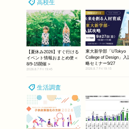
高校生
東大新学部「UTokyo
【夏休み2026】すぐ行ける
College of Design」
イベント情報おまとめ便＜
略セミナー9/27
8/9-15開催＞
2026.8.7 Fri 19:15
2026.8.7 Fri 19:45
生活調査