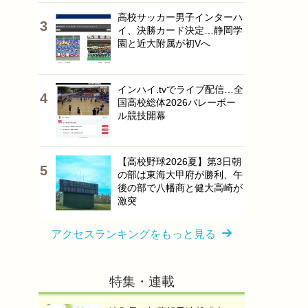
高校サッカー男子インターハ
イ、決勝カード決定…静岡学
園と近大附属が初Vへ
インハイ.tvでライブ配信…全
国高校総体2026バレーボー
ル競技開幕
【高校野球2026夏】第3日朝
の部は東海大甲府が勝利、午
後の部で八幡商と健大高崎が
激突
アクセスランキングをもっと見る
特集・連載