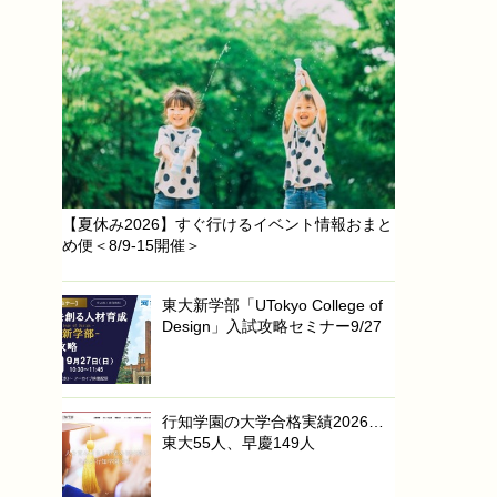
【夏休み2026】すぐ行けるイベント情報おまと
め便＜8/9-15開催＞
東大新学部「UTokyo College of
Design」入試攻略セミナー9/27
行知学園の大学合格実績2026…
東大55人、早慶149人