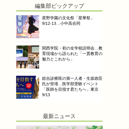
編集部ピックアップ
星野学園の文化祭「星華祭」
9/12-13…小中高合同
関西学院・初の全学校説明会…教
育現場から語られた「一貫教育の
魅力とこれから」
総合診療医の第一人者・生坂政臣
氏が登壇…医学部受験イベント
「医師を目指す君たちへ」東京
9/13
最新ニュース