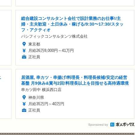
総合建設コンサルタント会社で設計業務のお仕事!/主
婦・主夫歓迎・土日休み・稼げる/9:30〜17:30/スタッ
フ・アクティオ
パシフィックコンサルタンツ株式会社
東京都
月給26万8,000円～41万円
正社員
ニ
居酒屋, 串カツ・串揚げ/料理長・料理長候補/安定の経営
基盤 月9休み&賞与2回!料理長以上を目指せる高待遇環境
串カツ田中 横浜西口店
神奈川県
月給35万円～40万円
正社員
Sponsored by