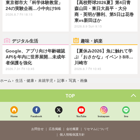
東京都市大「科学体験教室」
【高校野球2026夏】第4日青
24の実験企画…小中向け9/6
森山田・東日大昌平・大分
商・英明が勝利、第5日は花巻
2026.8.7 Fri 18:15
東vs新田ほか
2026.8.9 Sun 9:15
デジタル生活
趣味・娯楽
Google、アプリ向け年齢確認
【夏休み2026】魚に触れて学
APIを年内に世界展開…未成年
ぶ「おさかな」イベント8/8…
者保護を強化
川崎市
2026.7.31 Fri 13:45
2026.8.7 Fri 10:45
ホーム
›
生活・健康
›
未就学児
›
記事
›
写真・画像
TOP
Home
Facebook
X
YouTube
Instagram
line
お問合せ
広告掲載
会社概要
リセマムについて
個人情報保護方針