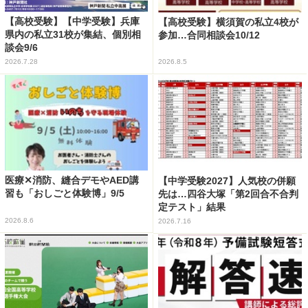
【高校受験】【中学受験】兵庫
【高校受験】横須賀の私立4校が
県内の私立31校が集結、個別相
参加…合同相談会10/12
談会9/6
2026.7.28
2026.8.5
医療✕消防、縫合デモやAED講
【中学受験2027】人気校の併願
習も「おしごと体験博」9/5
先は…四谷大塚「第2回合不合判
定テスト」結果
2026.8.6
2026.7.16