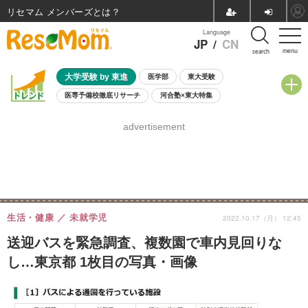
リセマム メンバーズ
Language
JP
/
CN
menu
search
大学受験 by 東進
医学部
東大受験
医専予備校徹底リサーチ
河合塾×東大特集
親子で考える大学選び
高校受験
中学受験
小学校受験
advertisement
共通テスト
夏休み
8月開催学校説明会・相談会
8月開催イベント・WS
全国公立高校 過去問
人気記事
自由研究教材（小学生向け）
自由研究教材（中学生向け）
ランキング
生活・健康
未就学児
2022.10.17（月） 12:45
送迎バスを緊急調査、複数園で車内見回りな
し…東京都 1枚目の写真・画像