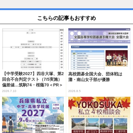
こちらの記事もおすすめ
【中学受験2027】四谷大塚、第2
高校囲碁全国大会、団体戦は
回合不合判定テスト（7/5実施）
灘・南山女子部が優勝
偏差値…筑駒74・桜蔭70＜PR＞
2026.7.10
2026.8.5