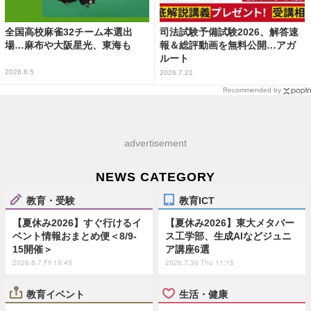
全国高校麻雀32チーム本選出
司法試験予備試験2026、解答速
場…麻布や大阪星光、東海も
報＆総評動画を無料公開…アガ
ルート
2026.8.5
2026.7.21
Recommended by
advertisement
NEWS CATEGORY
教育・受験
教育ICT
【夏休み2026】すぐ行けるイ
【夏休み2026】東大メタバー
ベント情報おまとめ便＜8/9-
ス工学部、生成AIなどジュニ
15開催＞
ア講座6選
2026.8.7 Fri 19:45
2026.7.30 Thu 11:15
教育イベント
生活・健康