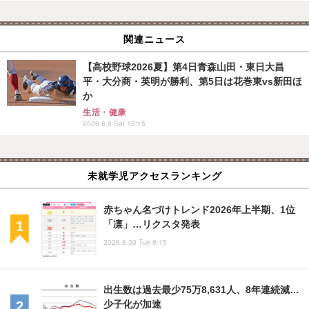
関連ニュース
【高校野球2026夏】第4日青森山田・東日大昌
平・大分商・英明が勝利、第5日は花巻東vs新田ほ
か
生活・健康
2026.8.8 Sat 15:15
未就学児アクセスランキング
赤ちゃん名づけトレンド2026年上半期、1位
「凛」…リクスタ発表
2026.6.30 Tue 9:15
出生数は過去最少75万8,631人、8年連続減…
少子化が加速