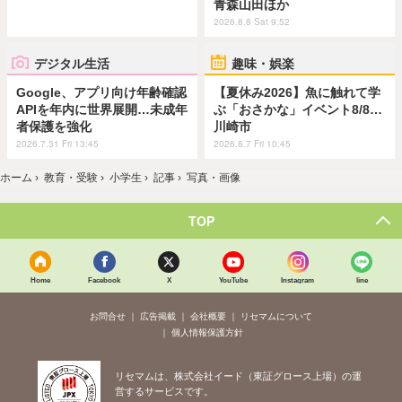
青森山田ほか
2026.8.8 Sat 9:52
デジタル生活
趣味・娯楽
Google、アプリ向け年齢確認
【夏休み2026】魚に触れて学
APIを年内に世界展開…未成年
ぶ「おさかな」イベント8/8…
者保護を強化
川崎市
2026.7.31 Fri 13:45
2026.8.7 Fri 10:45
ホーム
›
教育・受験
›
小学生
›
記事
›
写真・画像
TOP
Home
Facebook
X
YouTube
Instagram
line
お問合せ
広告掲載
会社概要
リセマムについて
個人情報保護方針
リセマムは、株式会社イード（東証グロース上場）の運
営するサービスです。