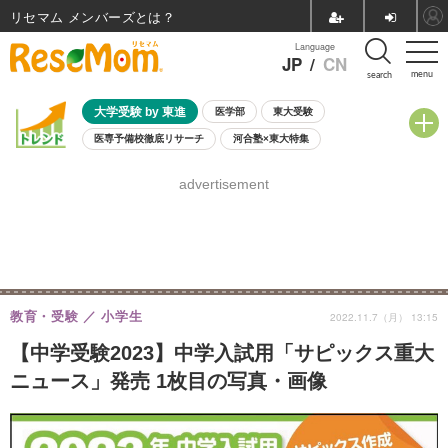
リセマム メンバーズ
Language
JP
/
CN
menu
search
大学受験 by 東進
医学部
東大受験
医専予備校徹底リサーチ
河合塾×東大特集
親子で考える大学選び
高校受験
中学受験
小学校受験
advertisement
共通テスト
夏休み
8月開催学校説明会・相談会
8月開催イベント・WS
全国公立高校 過去問
人気記事
自由研究教材（小学生向け）
自由研究教材（中学生向け）
ランキング
教育・受験
小学生
2022.11.7（月） 13:15
【中学受験2023】中学入試用「サピックス重大
ニュース」発売 1枚目の写真・画像