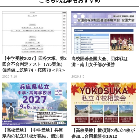
こちらの記事もおすすめ
【中学受験2027】四谷大塚、第2
高校囲碁全国大会、団体戦は
回合不合判定テスト（7/5実施）
灘・南山女子部が優勝
偏差値…筑駒74・桜蔭70＜PR＞
2026.7.10
2026.8.5
【高校受験】【中学受験】兵庫
【高校受験】横須賀の私立4校が
県内の私立31校が集結、個別相
参加…合同相談会10/12