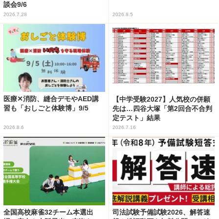
談会9/6
2026.7.28
2026.8.5
医療✕消防、縫合デモやAED講
【中学受験2027】人気校の併願
習も「おしごと体験博」9/5
先は…四谷大塚「第2回合不合判
定テスト」結果
2026.8.6
2026.7.16
全国高校麻雀32チーム本選出
司法試験予備試験2026、解答速