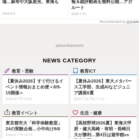
場…麻布や大阪星光、東海も
報＆総評動画を無料公開…アガ
ルート
2026.8.5
2026.7.21
Recommended by
advertisement
NEWS CATEGORY
教育・受験
教育ICT
【夏休み2026】すぐ行けるイ
【夏休み2026】東大メタバー
ベント情報おまとめ便＜8/9-
ス工学部、生成AIなどジュニ
15開催＞
ア講座6選
2026.8.7 Fri 19:45
2026.7.30 Thu 11:15
教育イベント
生活・健康
東京都市大「科学体験教室」
【高校野球2026夏】東海大甲
24の実験企画…小中向け9/6
府・健大高崎・有明・長崎日
大が勝利…第4日は遊学館vs
2026.8.7 Fri 18:15