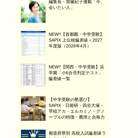
編集長・加藤紀子連載「今、
会いたい人」
NEW!!【首都圏・中学受験】
SAPIX 上位校偏差値＜2027
年度版（2026年4月）
NEW!!【関西・中学受験】浜
学園「小6合否判定テスト」
偏差値一覧
【中学受験の塾選び】
SAPIX・日能研・四谷大塚・
早稲アカ・エルカミノ・グノ
ーブルの特徴・費用と合格力
都道府県別 高校入試偏差値ラ