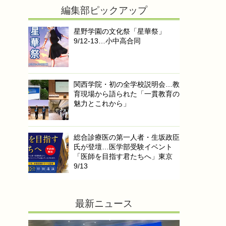
編集部ピックアップ
星野学園の文化祭「星華祭」
9/12-13…小中高合同
関西学院・初の全学校説明会…教
育現場から語られた「一貫教育の
魅力とこれから」
総合診療医の第一人者・生坂政臣
氏が登壇…医学部受験イベント
「医師を目指す君たちへ」東京
9/13
最新ニュース