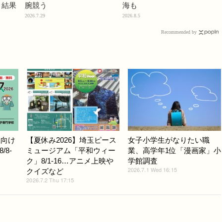
」結果
腕競う
海も
2026.7.29
2026.8.5
Recommended by
生向け
【夏休み2026】埼玉ピース
女子小学生がなりたい職
8-
ミュージアム「平和ウィー
業、高学年1位「漫画家」小
ク」8/1-16…アニメ上映や
学館調査
2026.7.1 Wed 16:15
クイズなど
2026.7.2 Thu 17:15