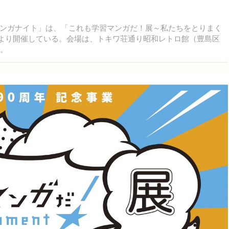
ンガナイト」は、「これも学習マンガだ！展～私たちをとりまく
3日より開催している。会場は、トキワ荘通り昭和レトロ館（豊島区
料。