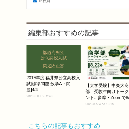
正社員
編集部おすすめの記事
2019年度 福井県公立高校入
試[標準問題 数学A・問
【大学受験】中央大商
題]4/4
部、受験生向けトーク
2026.8.6 Thu 2:48
ント...多摩・Zoomで8/
2026.8.5 Wed 16:15
こちらの記事もおすすめ