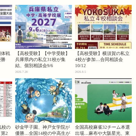
団体戦
【高校受験】【中学受験】
【高校受験】横須賀の私立
優勝
兵庫県内の私立31校が集
4校が参加…合同相談会
結、個別相談会9/6
10/12
2026.7.28
2026.8.5
気校の
砂金甲子園、神戸女学院が
全国高校麻雀32チーム本選
第2
優勝…全国14校の中高生が
出場…麻布や大阪星光、東