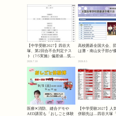
【中学受験2027】四谷大
高校囲碁全国大会、
塚、第2回合不合判定テス
は灘・南山女子部が
ト（7/5実施）偏差値…筑駒
74・桜蔭70＜PR＞
2026.7.10
2026.8.5
医療✕消防、縫合デモや
【中学受験2027】人
AED講習も「おしごと体験
併願先は…四谷大塚「