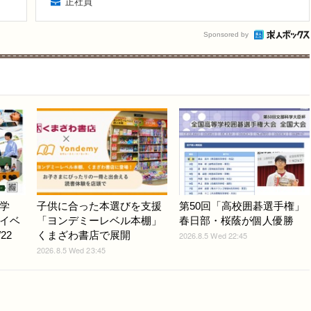
正社員
Sponsored by
学
子供に合った本選びを支援
第50回「高校囲碁選手権」
イベ
「ヨンデミーレベル本棚」
春日部・桜蔭が個人優勝
22
くまざわ書店で展開
2026.8.5 Wed 22:45
2026.8.5 Wed 23:45