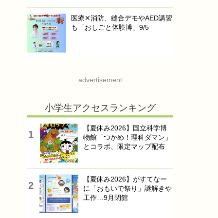
医療✕消防、縫合デモやAED講習
も「おしごと体験博」9/5
advertisement
小学生アクセスランキング
【夏休み2026】国立科学博
物館「つかめ！理科ダマン」
とコラボ、限定マップ配布
【夏休み2026】がすてなー
に「おもいで祭り」謎解きや
工作…9月閉館