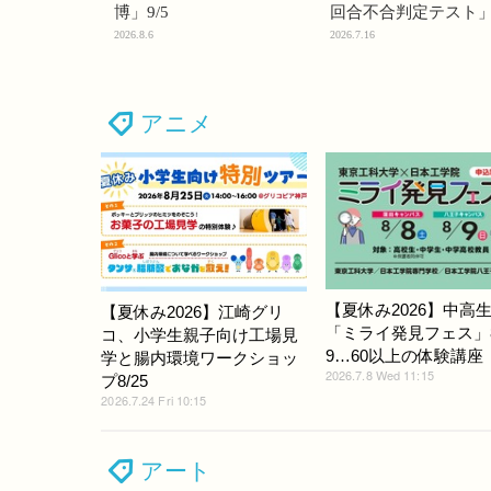
博」9/5
回合不合判定テスト
2026.8.6
2026.7.16
アニメ
【夏休み2026】中高
【夏休み2026】江崎グリ
「ミライ発見フェス」8/
コ、小学生親子向け工場見
9…60以上の体験講座
学と腸内環境ワークショッ
2026.7.8 Wed 11:15
プ8/25
2026.7.24 Fri 10:15
アート