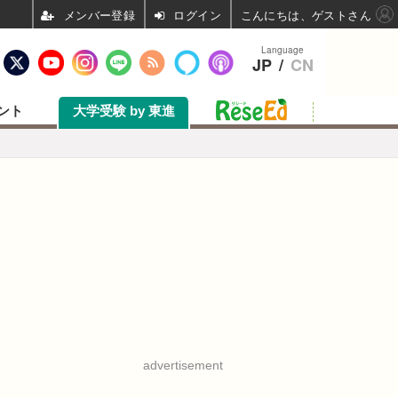
ログイン
こんにちは、ゲストさん
Language
JP
/
CN
ント
大学受験 by 東進
advertisement