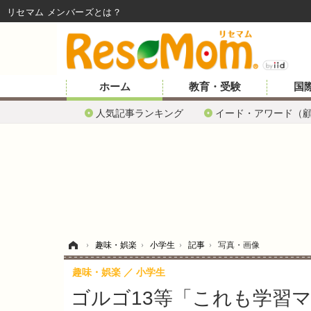
リセマム メンバーズ
ホーム
教育・受験
国
人気記事ランキング
イード・アワード（
ホーム
›
趣味・娯楽
›
小学生
›
記事
›
写真・画像
趣味・娯楽
小学生
ゴルゴ13等「これも学習マ