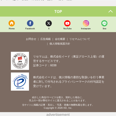
TOP
Home
Facebook
X
YouTube
Instagram
line
お問合せ
広告掲載
会社概要
リセマムについて
個人情報保護方針
リセマムは、株式会社イード（東証グロース上場）の運
営するサービスです。
証券コード：6038
株式会社イードは、個人情報の適切な取扱いを行う事業
者に対して付与されるプライバシーマークの付与認定を
受けています。
紹介した商品/サービスを購入、契約した場合に、
売上の一部が弊社サイトに還元されることがあります。
当サイトに掲載の記事・見出し・写真・画像の無断転載を禁じます。
Copyright © 2026 IID, Inc.
advertisement