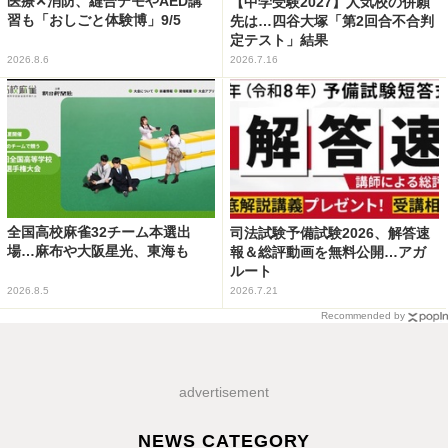
医療✕消防、縫合デモやAED講
【中学受験2027】人気校の併願
習も「おしごと体験博」9/5
先は…四谷大塚「第2回合不合判
定テスト」結果
2026.8.6
2026.7.16
全国高校麻雀32チーム本選出
司法試験予備試験2026、解答速
場…麻布や大阪星光、東海も
報＆総評動画を無料公開…アガ
ルート
2026.8.5
2026.7.21
Recommended by
advertisement
NEWS CATEGORY