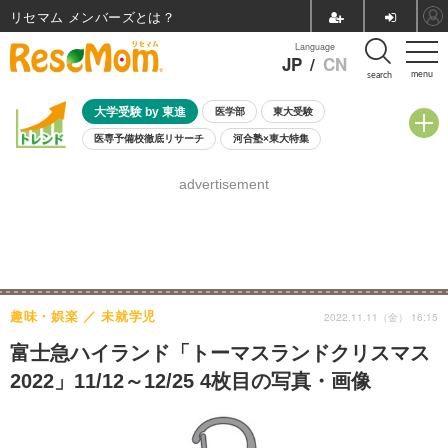
リセマム メンバーズ
Language
JP
/
CN
menu
search
大学受験 by 東進
医学部
東大受験
医専予備校徹底リサーチ
河合塾×東大特集
親子で考える大学選び
高校受験
中学受験
小学校受験
advertisement
共通テスト
夏休み
8月開催学校説明会・相談会
8月開催イベント・WS
全国公立高校 過去問
人気記事
自由研究教材（小学生向け）
自由研究教材（中学生向け）
ランキング
趣味・娯楽
未就学児
2022.11.11（金） 16:15
富士急ハイランド「トーマスランドクリスマス
2022」11/12～12/25 4枚目の写真・画像