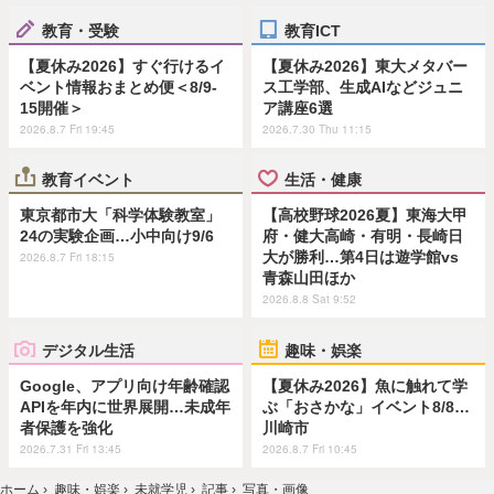
教育・受験
教育ICT
【夏休み2026】すぐ行けるイ
【夏休み2026】東大メタバー
ベント情報おまとめ便＜8/9-
ス工学部、生成AIなどジュニ
15開催＞
ア講座6選
2026.8.7 Fri 19:45
2026.7.30 Thu 11:15
教育イベント
生活・健康
東京都市大「科学体験教室」
【高校野球2026夏】東海大甲
24の実験企画…小中向け9/6
府・健大高崎・有明・長崎日
大が勝利…第4日は遊学館vs
2026.8.7 Fri 18:15
青森山田ほか
2026.8.8 Sat 9:52
デジタル生活
趣味・娯楽
Google、アプリ向け年齢確認
【夏休み2026】魚に触れて学
APIを年内に世界展開…未成年
ぶ「おさかな」イベント8/8…
者保護を強化
川崎市
2026.7.31 Fri 13:45
2026.8.7 Fri 10:45
ホーム
›
趣味・娯楽
›
未就学児
›
記事
›
写真・画像