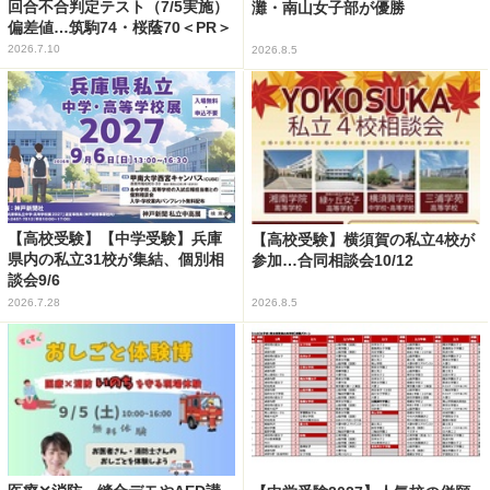
回合不合判定テスト（7/5実施）
灘・南山女子部が優勝
偏差値…筑駒74・桜蔭70＜PR＞
2026.7.10
2026.8.5
【高校受験】【中学受験】兵庫
【高校受験】横須賀の私立4校が
県内の私立31校が集結、個別相
参加…合同相談会10/12
談会9/6
2026.7.28
2026.8.5