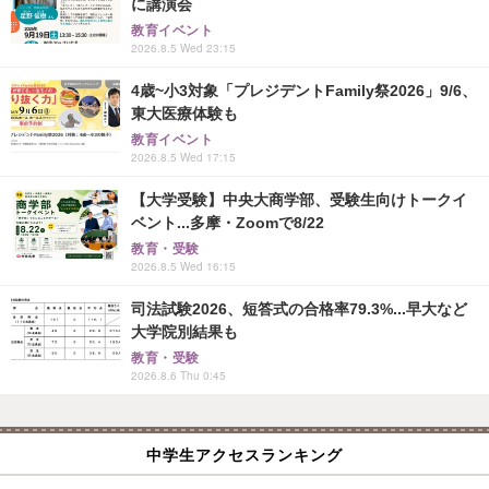
に講演会
教育イベント
2026.8.5 Wed 23:15
4歳~小3対象「プレジデントFamily祭2026」9/6、
東大医療体験も
教育イベント
2026.8.5 Wed 17:15
【大学受験】中央大商学部、受験生向けトークイ
ベント...多摩・Zoomで8/22
教育・受験
2026.8.5 Wed 16:15
司法試験2026、短答式の合格率79.3%...早大など
大学院別結果も
教育・受験
2026.8.6 Thu 0:45
中学生アクセスランキング