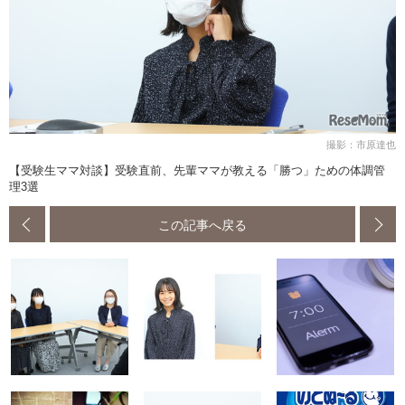
撮影：市原達也
【受験生ママ対談】受験直前、先輩ママが教える「勝つ」ための体調管
理3選
この記事へ戻る