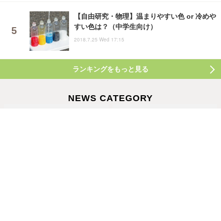
【自由研究・物理】温まりやすい色 or 冷めや
すい色は？（中学生向け）
2018.7.25 Wed 17:15
ランキングをもっと見る
NEWS CATEGORY
教育・受験
教育ICT
【夏休み2026】村山斉氏が公
【夏休み2026】東大メタバー
開講義、小中学生のための大
ス工学部、生成AIなどジュニ
学講義スクール9月開校
ア講座6選
2026.8.6 Thu 19:15
2026.7.30 Thu 11:15
教育イベント
生活・健康
【夏休み2026】ピアノ未経験
【高校野球2026夏】仙台育英
でも楽しめる「AI Duo
が開幕戦勝利、第2日は東筑
Piano」横浜みなとみらい
vs神村学園ほか