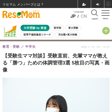
リセマム メンバーズ
Language
JP
/
CN
menu
search
大学受験 by 東進
医学部
東大受験
医専予備校徹底リサーチ
河合塾×東大特集
親子で考える大学選び
高校受験
中学受験
小学校受験
教育・受験
中学生
2022.11.14（月） 10:15
共通テスト
夏休み
8月開催学校説明会・相談会
8月開催イベント・WS
全国公立高校 過去問
人気記事
【受験生ママ対談】受験直前、先輩ママが教え
自由研究教材（小学生向け）
自由研究教材（中学生向け）
ランキング
る「勝つ」ための体調管理3選 5枚目の写真・画
像