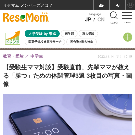
リセマム メンバーズ
Language
JP
/
CN
menu
search
大学受験 by 東進
医学部
東大受験
医専予備校徹底リサーチ
河合塾×東大特集
親子で考える大学選び
高校受験
中学受験
小学校受験
教育・受験
中学生
2022.11.14（月） 10:15
共通テスト
夏休み
8月開催学校説明会・相談会
8月開催イベント・WS
全国公立高校 過去問
人気記事
【受験生ママ対談】受験直前、先輩ママが教え
自由研究教材（小学生向け）
自由研究教材（中学生向け）
ランキング
る「勝つ」ための体調管理3選 3枚目の写真・画
像