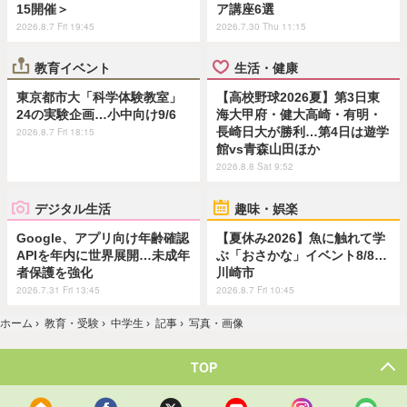
15開催＞
ア講座6選
2026.8.7 Fri 19:45
2026.7.30 Thu 11:15
教育イベント
生活・健康
東京都市大「科学体験教室」
【高校野球2026夏】第3日東
24の実験企画…小中向け9/6
海大甲府・健大高崎・有明・
長崎日大が勝利…第4日は遊学
2026.8.7 Fri 18:15
館vs青森山田ほか
2026.8.8 Sat 9:52
デジタル生活
趣味・娯楽
Google、アプリ向け年齢確認
【夏休み2026】魚に触れて学
APIを年内に世界展開…未成年
ぶ「おさかな」イベント8/8…
者保護を強化
川崎市
2026.7.31 Fri 13:45
2026.8.7 Fri 10:45
ホーム
›
教育・受験
›
中学生
›
記事
›
写真・画像
TOP