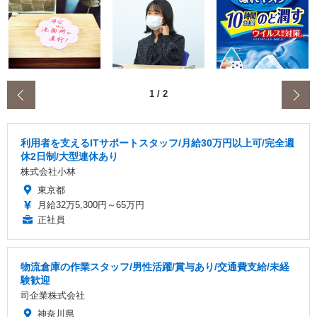
‹
1
/
2
利用者を支えるITサポートスタッフ/月給30万円以上可/完全週
休2日制/大型連休あり
株式会社小林
東京都
月給32万5,300円～65万円
正社員
物流倉庫の作業スタッフ/男性活躍/賞与あり/交通費支給/未経
験歓迎
司企業株式会社
神奈川県