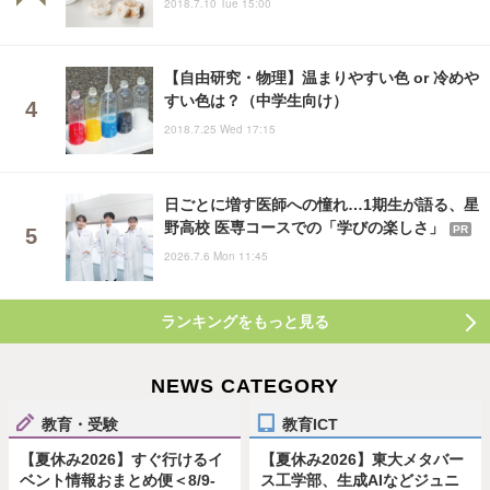
2018.7.10 Tue 15:00
【自由研究・物理】温まりやすい色 or 冷めや
すい色は？（中学生向け）
2018.7.25 Wed 17:15
日ごとに増す医師への憧れ…1期生が語る、星
野高校 医専コースでの「学びの楽しさ」
PR
2026.7.6 Mon 11:45
ランキングをもっと見る
NEWS CATEGORY
教育・受験
教育ICT
【夏休み2026】すぐ行けるイ
【夏休み2026】東大メタバー
ベント情報おまとめ便＜8/9-
ス工学部、生成AIなどジュニ