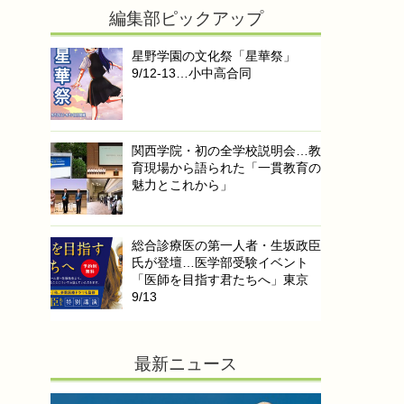
編集部ピックアップ
星野学園の文化祭「星華祭」
9/12-13…小中高合同
関西学院・初の全学校説明会…教
育現場から語られた「一貫教育の
魅力とこれから」
総合診療医の第一人者・生坂政臣
氏が登壇…医学部受験イベント
「医師を目指す君たちへ」東京
9/13
最新ニュース