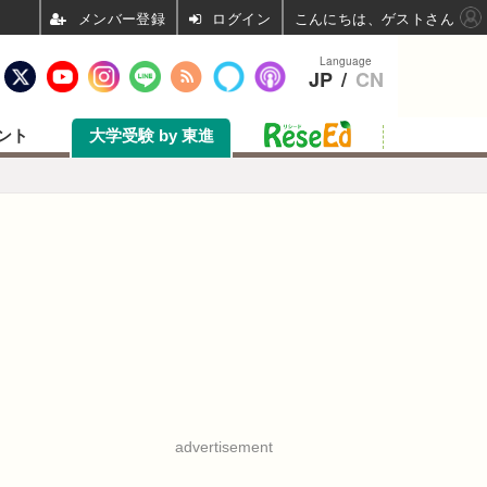
ログイン
こんにちは、ゲストさん
Language
JP
/
CN
ント
大学受験 by 東進
advertisement