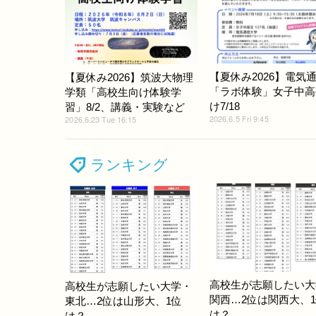
【夏休み2026】電気
【夏休み2026】筑波大物理
「ラボ体験」女子中高
学類「高校生向け体験学
け7/18
習」8/2、講義・実験など
2026.6.5 Fri 9:45
2026.6.23 Tue 16:15
ランキング
高校生が志願したい大
高校生が志願したい大学・
関西…2位は関西大、
東北…2位は山形大、1位
は？
は？