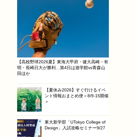
【高校野球2026夏】東海大甲府・健大高崎・有
明・長崎日大が勝利…第4日は遊学館vs青森山
田ほか
【夏休み2026】すぐ行けるイベ
ント情報おまとめ便＜8/9-15開催
＞
東大新学部「UTokyo College of
Design」入試攻略セミナー9/27