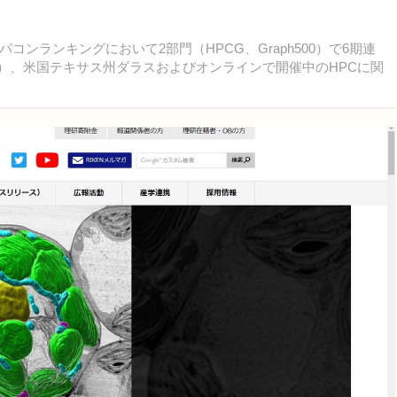
ランキングにおいて2部門（HPCG、Graph500）で6期連
時間）、米国テキサス州ダラスおよびオンラインで開催中のHPCに関