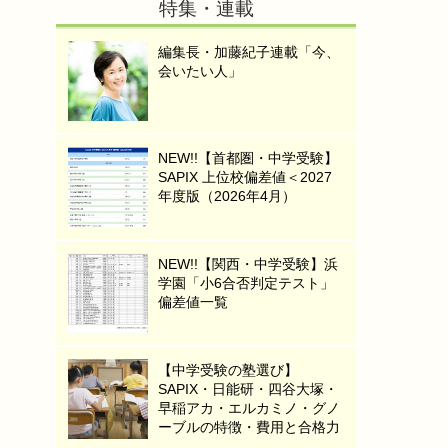
特集・連載
編集長・加藤紀子連載「今、
会いたい人」
NEW!!【首都圏・中学受験】
SAPIX 上位校偏差値＜2027
年度版（2026年4月）
NEW!!【関西・中学受験】浜
学園「小6合否判定テスト」
偏差値一覧
【中学受験の塾選び】
SAPIX・日能研・四谷大塚・
早稲アカ・エルカミノ・グノ
ーブルの特徴・費用と合格力