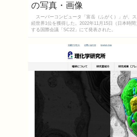
の写真・画像
スーパーコンピュータ「富岳（ふがく）」が、スパコン
続世界1位を獲得した。2022年11月15日（日本
する国際会議「SC22」にて発表された。