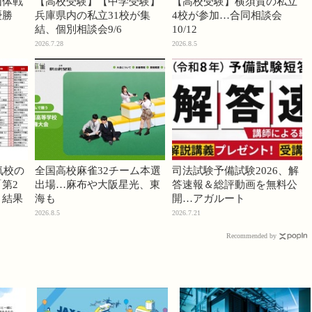
団体戦
【高校受験】【中学受験】
【高校受験】横須賀の私立
優勝
兵庫県内の私立31校が集
4校が参加…合同相談会
結、個別相談会9/6
10/12
2026.7.28
2026.8.5
気校の
全国高校麻雀32チーム本選
司法試験予備試験2026、解
第2
出場…麻布や大阪星光、東
答速報＆総評動画を無料公
」結果
海も
開…アガルート
2026.8.5
2026.7.21
Recommended by