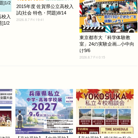
2015年度 佐賀県公立高校入
試(社会 特色・問題)8/14
高校入
2026.8.7 Fri 19:41
1/2
東京都市大「科学体験教
室」24の実験企画...小中向
け9/6
2026.8.7 Fri 0:15