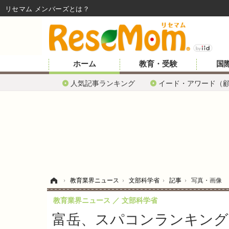
リセマム メンバーズ
ホーム
教育・受験
国
人気記事ランキング
イード・アワード（
ホーム
›
教育業界ニュース
›
文部科学省
›
記事
›
写真・画像
教育業界ニュース
文部科学省
富岳、スパコンランキング2