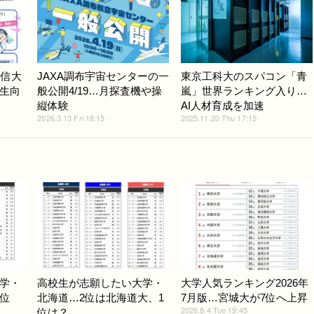
通信大
JAXA調布宇宙センターの一
東京工科大のスパコン「青
生向
般公開4/19…月探査機や操
嵐」世界ランキング入り…
縦体験
AI人材育成を加速
2026.3.13 Fri 18:15
2025.11.20 Thu 17:15
学・
高校生が志願したい大学・
大学人気ランキング2026年
1位
北海道…2位は北海道大、1
7月版…宮城大が7位へ上昇
2026.8.4 Tue 19:45
位は？