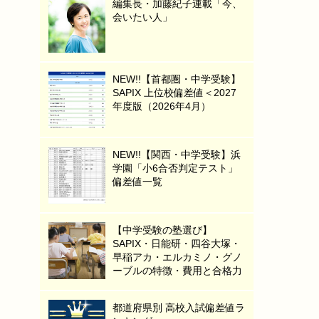
編集長・加藤紀子連載「今、
会いたい人」
NEW!!【首都圏・中学受験】
SAPIX 上位校偏差値＜2027
年度版（2026年4月）
NEW!!【関西・中学受験】浜
学園「小6合否判定テスト」
偏差値一覧
【中学受験の塾選び】
SAPIX・日能研・四谷大塚・
早稲アカ・エルカミノ・グノ
ーブルの特徴・費用と合格力
都道府県別 高校入試偏差値ラ