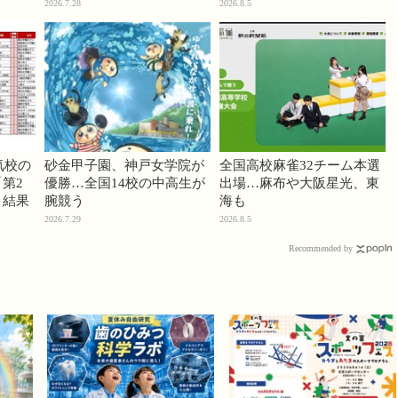
2026.7.28
2026.8.5
気校の
砂金甲子園、神戸女学院が
全国高校麻雀32チーム本選
第2
優勝…全国14校の中高生が
出場…麻布や大阪星光、東
」結果
腕競う
海も
2026.7.29
2026.8.5
Recommended by