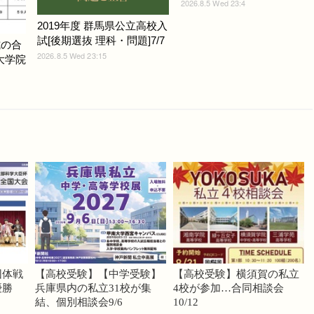
2026.8.5 Wed 23:4
2019年度 群馬県公立高校入
試[後期選抜 理科・問題]7/7
式の合
2026.8.5 Wed 23:15
ど大学院
団体戦
【高校受験】【中学受験】
【高校受験】横須賀の私立
優勝
兵庫県内の私立31校が集
4校が参加…合同相談会
結、個別相談会9/6
10/12