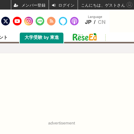
ログイン
こんにちは、ゲストさん
Language
JP
/
CN
ント
大学受験 by 東進
advertisement