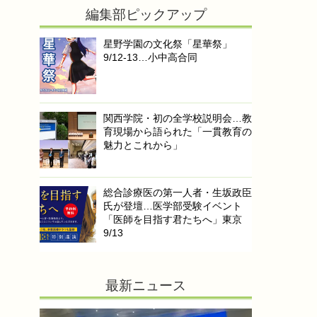
編集部ピックアップ
星野学園の文化祭「星華祭」
9/12-13…小中高合同
関西学院・初の全学校説明会…教
育現場から語られた「一貫教育の
魅力とこれから」
総合診療医の第一人者・生坂政臣
氏が登壇…医学部受験イベント
「医師を目指す君たちへ」東京
9/13
最新ニュース