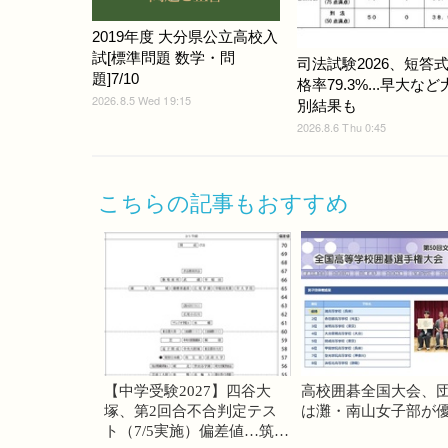
2019年度 大分県公立高校入
試[標準問題 数学・問
司法試験2026、短答
題]7/10
格率79.3%...早大な
2026.8.5 Wed 19:15
別結果も
2026.8.6 Thu 0:45
こちらの記事もおすすめ
【中学受験2027】四谷大
高校囲碁全国大会、
塚、第2回合不合判定テス
は灘・南山女子部が
ト（7/5実施）偏差値…筑駒