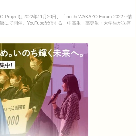
rojectは2022年11月20日、「inochi WAKAZO Forum 2022～情
にて開催、YouTube配信する。中高生・高専生・大学生が医療