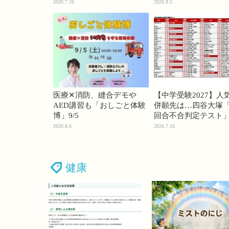
74・桜蔭70＜PR＞
2026.7.10
2026.8.5
医療✕消防、縫合デモや
【中学受験2027】人
AED講習も「おしごと体験
併願先は…四谷大塚「
博」9/5
回合不合判定テスト
2026.8.6
2026.7.16
健康