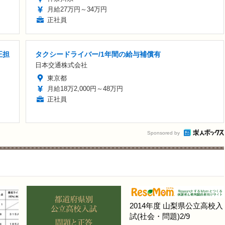
月給27万円～34万円
正社員
正担
タクシードライバー/1年間の給与補償有
日本交通株式会社
東京都
月給18万2,000円～48万円
正社員
Sponsored by
2014年度 山梨県公立高校入
試(社会・問題)2/9