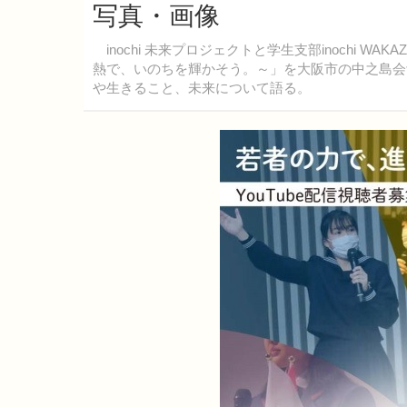
写真・画像
inochi 未来プロジェクトと学生支部inochi WAKAZO P
熱で、いのちを輝かそう。～」を大阪市の中之島会館
や生きること、未来について語る。