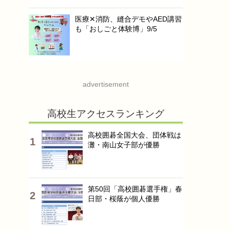
医療✕消防、縫合デモやAED講習
も「おしごと体験博」9/5
advertisement
高校生アクセスランキング
高校囲碁全国大会、団体戦は
灘・南山女子部が優勝
第50回「高校囲碁選手権」春
日部・桜蔭が個人優勝