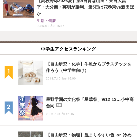
【高校野球2026夏】第4日青森山田・東日大昌
平・大分商・英明が勝利、第5日は花巻東vs新田ほ
か
生活・健康
2026.8.8 Sat 15:15
中学生アクセスランキング
【自由研究・化学】牛乳からプラスチックを
作ろう（中学生向け）
2018.7.10 Tue 15:00
星野学園の文化祭「星華祭」9/12-13…小中高
合同
PR
2026.7.31 Fri 16:45
【自由研究・物理】温まりやすい色 or 冷め