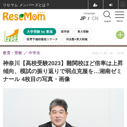
リセマム メンバーズ
Language
JP
/
CN
menu
search
大学受験 by 東進
医学部
東大受験
医専予備校徹底リサーチ
河合塾×東大特集
親子で考える大学選び
高校受験
中学受験
小学校受験
教育・受験
中学生
2022.11.22（火） 10:00
共通テスト
夏休み
8月開催学校説明会・相談会
8月開催イベント・WS
全国公立高校 過去問
人気記事
神奈川【高校受験2023】難関校ほど倍率は上昇
自由研究教材（小学生向け）
自由研究教材（中学生向け）
ランキング
傾向、模試の振り返りで弱点克服を…湘南ゼミ
ナール 4枚目の写真・画像