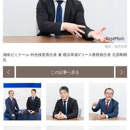
撮影：曳野若菜
湘南ゼミナール 特色検査責任者 兼 横浜翠嵐Vコース教務責任者 北原剛輔
氏
この記事へ戻る