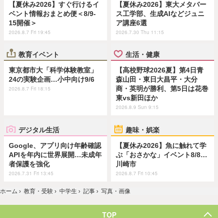
【夏休み2026】すぐ行けるイ
【夏休み2026】東大メタバー
ベント情報おまとめ便＜8/9-
ス工学部、生成AIなどジュニ
15開催＞
ア講座6選
2026.8.7 Fri 19:45
2026.7.30 Thu 11:15
教育イベント
生活・健康
東京都市大「科学体験教室」
【高校野球2026夏】第4日青
24の実験企画…小中向け9/6
森山田・東日大昌平・大分
商・英明が勝利、第5日は花巻
2026.8.7 Fri 18:15
東vs新田ほか
2026.8.9 Sun 9:15
デジタル生活
趣味・娯楽
Google、アプリ向け年齢確認
【夏休み2026】魚に触れて学
APIを年内に世界展開…未成年
ぶ「おさかな」イベント8/8…
者保護を強化
川崎市
2026.7.31 Fri 13:45
2026.8.7 Fri 10:45
ホーム
›
教育・受験
›
中学生
›
記事
›
写真・画像
TOP