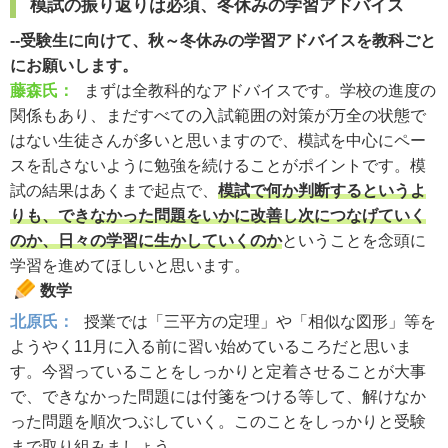
模試の振り返りは必須、冬休みの学習アドバイス
--受験生に向けて、秋～冬休みの学習アドバイスを教科ごと
にお願いします。
藤森氏：
まずは全教科的なアドバイスです。学校の進度の
関係もあり、まだすべての入試範囲の対策が万全の状態で
はない生徒さんが多いと思いますので、模試を中心にペー
スを乱さないように勉強を続けることがポイントです。模
試の結果はあくまで起点で、
模試で何か判断するというよ
りも、できなかった問題をいかに改善し次につなげていく
のか、日々の学習に生かしていくのか
ということを念頭に
学習を進めてほしいと思います。
数学
北原氏：
授業では「三平方の定理」や「相似な図形」等を
ようやく11月に入る前に習い始めているころだと思いま
す。今習っていることをしっかりと定着させることが大事
で、できなかった問題には付箋をつける等して、解けなか
った問題を順次つぶしていく。このことをしっかりと受験
まで取り組みましょう。