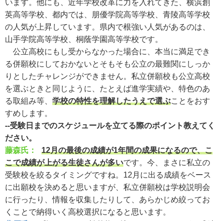
います。他にも、近年学校改革に力を入れてきた、横浜創
英高等学校、都内では、朋優学院高等学校、青陵高等学校
の人気が上昇しています。県内で根強い人気があるのは、
山手学院高等学校、桐蔭学園高等学校です。
公立高校にもし受からなかった場合に、本当に満足でき
る併願校にしておかないとそもそも公立の最難関にしっか
りとしたチャレンジができません。私立併願校も公立高校
を選ぶときと同じように、たとえば進学実績や、特色のあ
る取組み等、
学校の特性を理解したうえで選ぶ
ことをおす
すめします。
--受験日までのスケジュールを立てる際のポイント教えてく
ださい。
藤森氏：
12月の最後の成績が1年間の成果になるので、こ
こで成績が上がる生徒さんが多い
です。今、まさに私立の
受験校を絞るタイミングですね。12月に出る成績をベース
に出願校を決めると思いますが、私立併願校は学校説明会
に行ったり、情報を収集したりして、あらかじめ絞ってお
くことで納得いく高校選択になると思います。