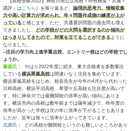
「【高校受験2022】神奈川県公立高校＜特色検査・共通＞
講評」は
こちら
）を振り返ると、
論理的思考力、情報収集
力や高い計算力が求められ、年々問題作成側の練度が上が
っている
と感じます。ただ、共通選択問題の過去問も増え
てきましたし、
どの学校がどの大問を選択するのか傾向が
はっきりしてきたので、対策を立てることができる
ように
なりました。
--注目の学力向上進学重点校、エントリー校はどの学校でし
ょうか。
藤森氏：
やはり2022年度に続き、東大合格者を多数輩出
している
横浜翠嵐高校
は間違いなく注目を集めています。
横浜翠嵐高校をはじめ、校長先生が今年の4月から代わった
川和高校、横浜平沼高校、希望ケ丘高校も注目度が高いで
す。特に神奈川では最難関校の倍率が高い傾向にありま
す。横浜市内の高校は数年前までは隔年減少で、昨年度の
倍率が高かった学校は次の年に倍率が下がることもありま
したが、近年は徐々に倍率が上がってきています。
北原氏：
どの高校が難関校というのも難しいところがあり