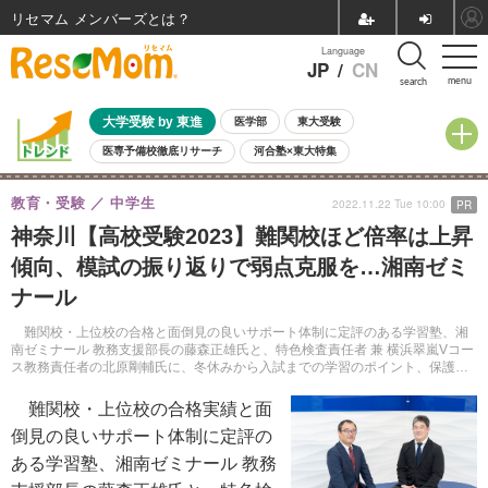
リセマム メンバーズ
Language
JP
/
CN
menu
search
大学受験 by 東進
医学部
東大受験
医専予備校徹底リサーチ
河合塾×東大特集
親子で考える大学選び
高校受験
中学受験
小学校受験
教育・受験
中学生
2022.11.22 Tue 10:00
PR
共通テスト
夏休み
8月開催学校説明会・相談会
神奈川【高校受験2023】難関校ほど倍率は上昇
8月開催イベント・WS
全国公立高校 過去問
人気記事
傾向、模試の振り返りで弱点克服を…湘南ゼミ
自由研究教材（小学生向け）
自由研究教材（中学生向け）
ランキング
ナール
難関校・上位校の合格と面倒見の良いサポート体制に定評のある学習塾、湘
南ゼミナール 教務支援部長の藤森正雄氏と、特色検査責任者 兼 横浜翠嵐Vコー
ス教務責任者の北原剛輔氏に、冬休みから入試までの学習のポイント、保護者
の心構え等を聞いた。
難関校・上位校の合格実績と面
倒見の良いサポート体制に定評の
ある学習塾、湘南ゼミナール 教務