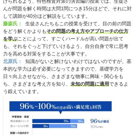
けられるよう、特色検査対策の演習編の授業では、生徒さ
んが問題を解く時間は大問1問につき15分ほどで、それに対
して講師が40分ほど解説をしています。
藤森氏：
生徒さんたちもこの授業を受けて、目の前の問題
をどう解くかよりも
その問題の考え方やアプローチの仕方
を学ぶ
ことによって、すごくハードルが高い問題が出て
も、それをぐっと下げていけるよう、自分自身で常に思考
力を高める対策をすることが大事です。
北原氏：
知識がないと解けないわけではないのですが、基
本的な学力は必ず必要になってきますので、基礎学力を
日々向上させながら、さまざまな物事に興味・関心をも
ち、さまざまな考え方を知り、
未知の問題に適用
できるよ
う鍛えています。