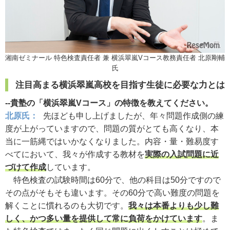
湘南ゼミナール 特色検査責任者 兼 横浜翠嵐Vコース教務責任者 北原剛輔
氏
注目高まる横浜翠嵐高校を目指す生徒に必要な力とは
--貴塾の「横浜翠嵐Vコース」の特徴を教えてください。
北原氏：
先ほども申し上げましたが、年々問題作成側の練
度が上がっていますので、問題の質がとても高くなり、本
当に一筋縄ではいかなくなりました。内容・量・難易度す
べてにおいて、我々が作成する教材を
実際の入試問題に近
づけて作成
しています。
特色検査の試験時間は60分で、他の科目は50分ですので
その点がそもそも違います。その60分で高い難度の問題を
解くことに慣れるのも大切です。
我々は本番よりも少し難
しく、かつ多い量を提供して常に負荷をかけています
。ま