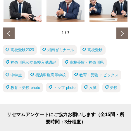
‹
1
/
3
高校受験2023
湘南ゼミナール
高校受験
神奈川県公立高校入試講評
高校受験・神奈川県
中学生
横浜翠嵐高等学校
教育・受験 トピックス
教育・受験 photo
トップ photo
入試
受験
リセマムアンケートにご協力お願いします（全15問・所
要時間：3分程度）