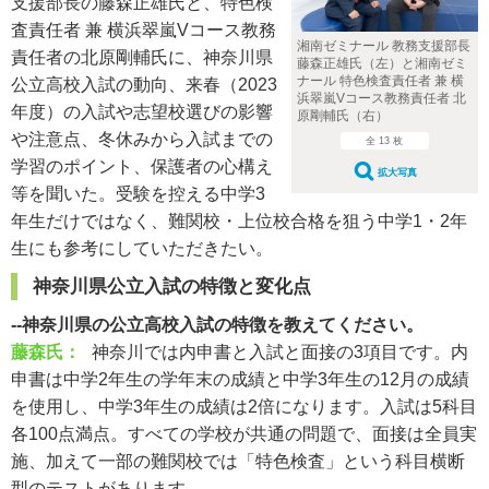
支援部長の藤森正雄氏と、特色検
査責任者 兼 横浜翠嵐Vコース教務
湘南ゼミナール 教務支援部長
責任者の北原剛輔氏に、神奈川県
藤森正雄氏（左）と湘南ゼミ
ナール 特色検査責任者 兼 横
公立高校入試の動向、来春（2023
浜翠嵐Vコース教務責任者 北
年度）の入試や志望校選びの影響
原剛輔氏（右）
や注意点、冬休みから入試までの
全 13 枚
学習のポイント、保護者の心構え
拡大写真
等を聞いた。受験を控える中学3
年生だけではなく、難関校・上位校合格を狙う中学1・2年
生にも参考にしていただきたい。
神奈川県公立入試の特徴と変化点
--神奈川県の公立高校入試の特徴を教えてください。
藤森氏：
神奈川では内申書と入試と面接の3項目です。内
申書は中学2年生の学年末の成績と中学3年生の12月の成績
を使用し、中学3年生の成績は2倍になります。入試は5科目
各100点満点。すべての学校が共通の問題で、面接は全員実
施、加えて一部の難関校では「特色検査」という科目横断
型のテストがあります。