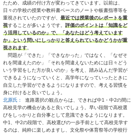
たため、成績の付け方が変わってきています。以前は、
日々の学校の授業や教科書ベースのノートや板書指導等を
重視されていたのですが、
最近では授業後のレポートを重
視
することが多いようです。
評価のポイントは「知識をど
う活用しているのか」で、「あなたはどう考えています
か」という問いにしっかりと答えられているかどうかが重
視されます
。
問題が「できた」「できなかった」ではなく、「なぜそ
れを間違えたのか」「それを間違えないためには日々どう
いう学習をした方が良いのか」を考え、踏み込んだ学習が
できるようになっていくと、高学年になっていったときに
自立した学習ができるようになりますので、考える習慣を
身に付けると良いでしょう。
北原氏：
進路選択の観点からは、できれば中1・中2の間に
高校見学の機会があると良いでしょう。早い段階で高校選
びをしっかりと自分事として意識できるようになります。
中1、中2の段階で、高校選びの一歩手前として高校見学す
るのは、純粋に楽しめますし、文化祭や体育祭等の学校行