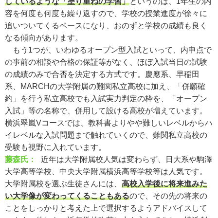
しているような「塗り重ねの学習」
というのは、1年生の内
容を何度も何度も繰り返すので、学校の授業進度が徐々に
追いついてくるペースになり、おのずと学校の成績も良く
なる傾向があります。
もう1つが、いわゆるオープン型入試といって、内申点で
の事前の相談や合格の保証等がなく、ほぼ入試当日の試験
の成績のみで合否を決定する方式です。慶應系、早稲田
系、MARCHの大学附属の難関私立高校に加え、「併願確
約」を行う私立高校でも入試実力判定の枠を、「オープン
入試」等の名称で、併用して設ける高校が増えています。
横浜翠嵐Vコースでは、教科書よりやや難しいレベルからハ
イレベルな入試問題まで触れていくので、難関私立高校の
受験も視野に入れています。
藤森氏：
近年は大学附属校人気は変わらず、日大系や駒澤
大学高等学校、中央大学附属横浜高等学校等は人気です。
大学附属校を選ぶ生徒さんには、
高校入学後に将来進みた
い大学像が変わってくることもある
ので、その先の将来の
ことをしっかりと考えた上で選択するようアドバイスして