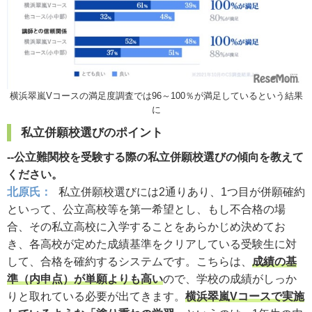
横浜翠嵐Vコースの満足度調査では96～100％が満足しているという結果
に
私立併願校選びのポイント
--公立難関校を受験する際の私立併願校選びの傾向を教えて
ください。
北原氏：
私立併願校選びには2通りあり、1つ目が併願確約
といって、公立高校等を第一希望とし、もし不合格の場
合、その私立高校に入学することをあらかじめ決めてお
き、各高校が定めた成績基準をクリアしている受験生に対
して、合格を確約するシステムです。こちらは、
成績の基
準（内申点）が単願よりも高い
ので、学校の成績がしっか
りと取れている必要が出てきます。
横浜翠嵐Vコースで実施