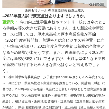
湘南ゼミナール 教務支援部長 藤森正雄氏
--2023年度入試で変更点はありますでしょうか。
藤森氏：
学力向上進学重点校やエントリー校には今のとこ
ろ枠組み等の大きな変更はありません。また新設校や新設
コースに関しては、厚木東高校と厚木商業高校が再編
（2024年度新校開校、普通科と総合ビジネス科併置）に向
けた準備が始まり、2023年度入学の生徒は新校の卒業生と
なるため影響が出そうです。また、再編統合により2023年
度には新校が3校（*1）できますが、実質は母体となる学校
が新校に移行するため大きな変化はないと言えるでしょ
う。
*1：神奈川県教育委員会は、少子化に伴い2016年度から2027年度までをI
～III期に分け、県立高校改革実施計画を推進している。同計画（II期）に
基づき、2023年4月から再編・統合による新しい学校として教育活動を開
始するのは、横浜南西地域 普通科・瀬谷高校（瀬谷高校と瀬谷西高校が
統合）、横須賀三浦・湘南地域 普通科・逗葉高校（逗葉高校と逗子高校
が統合）、県央 相模原地域 単位制普通科・城山高校（城山高校と相模原