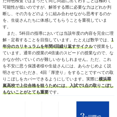
た特色検査ではまったく同じ問題に出くわすことは極めて
可能性が低いのですが、解答する際に必要な力はどれか判
断し、その力をどのように組み合わせながら思考するのか
を、生徒さんたちに体感してもらうことを重視していま
す。
また、5科目の指導においては当該年度の内容を完全に理
解・定着することを目指しています。たとえば数学では、
1
年分のカリキュラムを年間4回繰り返すサイクル
で授業をし
ています。通常の授業の4倍速のスピードの授業なので、な
かなか付いていくのが難しいかもしれません。ただ、これ
を不安に思う保護者様や生徒さんには、あらかじめよく説
明させていただき、4回「厚塗り」をすることですべての取
りこぼしをカバーできるようにしています。実際に
横浜翠
嵐高校で上位合格を狙うためには、入試で1点の取りこぼし
もないことがとても重要
です。