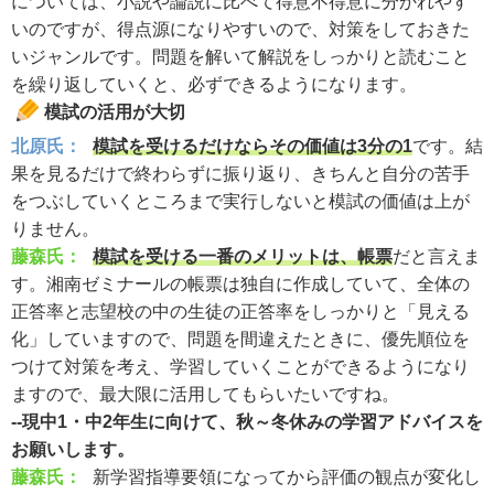
については、小説や論説に比べて得意不得意に分かれやす
いのですが、得点源になりやすいので、対策をしておきた
いジャンルです。問題を解いて解説をしっかりと読むこと
を繰り返していくと、必ずできるようになります。
模試の活用が大切
北原氏：
模試を受けるだけならその価値は3分の1
です。結
果を見るだけで終わらずに振り返り、きちんと自分の苦手
をつぶしていくところまで実行しないと模試の価値は上が
りません。
藤森氏：
模試を受ける一番のメリットは、帳票
だと言えま
す。湘南ゼミナールの帳票は独自に作成していて、全体の
正答率と志望校の中の生徒の正答率をしっかりと「見える
化」していますので、問題を間違えたときに、優先順位を
つけて対策を考え、学習していくことができるようになり
ますので、最大限に活用してもらいたいですね。
--現中1・中2年生に向けて、秋～冬休みの学習アドバイスを
お願いします。
藤森氏：
新学習指導要領になってから評価の観点が変化し