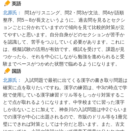
英語
北原氏：
問1がリスニング、問2・問3が文法、問4が語順
整序、問5～8が長文というように、過去問を見るとセクシ
ョンごとに分かれていますので傾向を見て比較的対策が立
てやすいと思います。自分自身がどのセクションが苦手か
を認識して、苦手をつぶしていく必要があります。これに
は、模擬試験の活用が有効です。模試を受けて、課題が見
つかったら、それを中心にしながら勉強を進められると受
験までペースがつかめた状態で臨めるようになります。
国語
北原氏：
入試問題で最初に出てくる漢字の書き取り問題は
確実に点を取りたいですね。漢字の練習は、中3の時点で学
校で使用している漢字練習ドリル等をしっかり対策するこ
とで点が取れるようになります。中学校までに習った漢字
しか出ないことに加えて、神奈川の入試問題は中2ぐらいま
での漢字が中心に出題されるので、市販のドリル等を1冊完
璧にできれば対策としては十分だと思います。また、古文