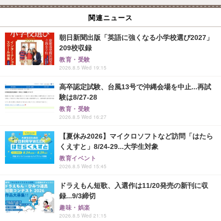
関連ニュース
朝日新聞出版「英語に強くなる小学校選び2027」
209校収録
教育・受験
2026.8.5 Wed 19:15
高卒認定試験、台風13号で沖縄会場を中止...再試
験は8/27-28
教育・受験
2026.8.5 Wed 16:27
【夏休み2026】マイクロソフトなど訪問「はたら
くえすと」8/24-29...大学生対象
教育イベント
2026.8.5 Wed 15:45
ドラえもん短歌、入選作は11/20発売の新刊に収
録...9/3締切
趣味・娯楽
2026.8.5 Wed 21:15