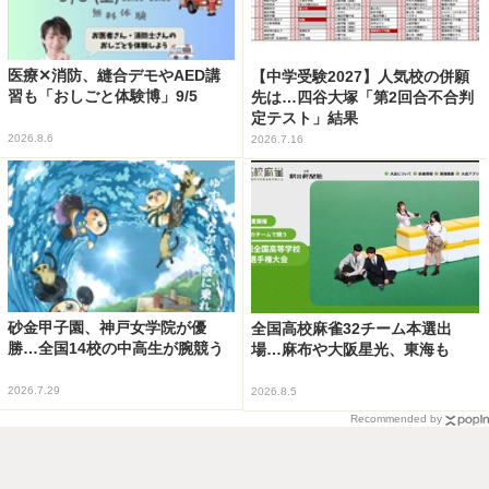
医療✕消防、縫合デモやAED講
【中学受験2027】人気校の併願
習も「おしごと体験博」9/5
先は…四谷大塚「第2回合不合判
定テスト」結果
2026.8.6
2026.7.16
砂金甲子園、神戸女学院が優
全国高校麻雀32チーム本選出
勝…全国14校の中高生が腕競う
場…麻布や大阪星光、東海も
2026.7.29
2026.8.5
Recommended by