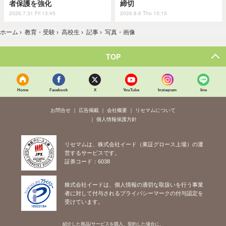
者保護を強化
締切
2026.7.31 Fri 13:45
2026.8.6 Thu 15:15
ホーム
›
教育・受験
›
高校生
›
記事
›
写真・画像
TOP
Home
Facebook
X
YouTube
Instagram
line
お問合せ
広告掲載
会社概要
リセマムについて
個人情報保護方針
リセマムは、株式会社イード（東証グロース上場）の運
営するサービスです。
証券コード：6038
株式会社イードは、個人情報の適切な取扱いを行う事業
者に対して付与されるプライバシーマークの付与認定を
受けています。
紹介した商品/サービスを購入、契約した場合に、