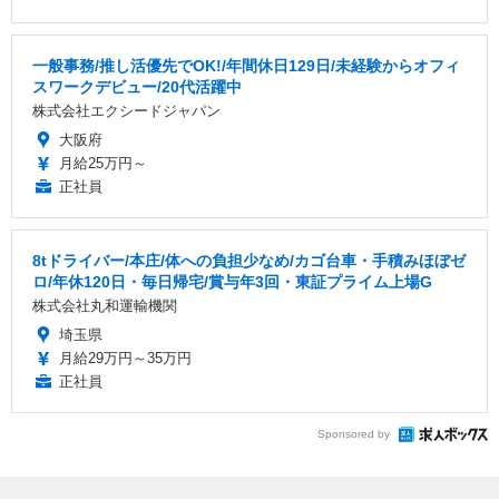
一般事務/推し活優先でOK!/年間休日129日/未経験からオフィ
スワークデビュー/20代活躍中
株式会社エクシードジャパン
大阪府
月給25万円～
正社員
8tドライバー/本庄/体への負担少なめ/カゴ台車・手積みほぼゼ
ロ/年休120日・毎日帰宅/賞与年3回・東証プライム上場G
株式会社丸和運輸機関
埼玉県
月給29万円～35万円
正社員
Sponsored by