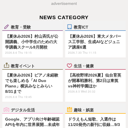
advertisement
NEWS CATEGORY
教育・受験
教育ICT
【夏休み2026】村山斉氏が公
【夏休み2026】東大メタバー
開講義、小中学生のための大
ス工学部、生成AIなどジュニ
学講義スクール9月開校
ア講座6選
2026.8.6 Thu 19:15
2026.7.30 Thu 11:15
教育イベント
生活・健康
【夏休み2026】ピアノ未経験
【高校野球2026夏】仙台育英
でも楽しめる「AI Duo
が開幕戦勝利、第2日は東筑
Piano」横浜みなとみらい
vs神村学園ほか
8/31まで
2026.8.5 Wed 20:32
2026.8.6 Thu 19:45
デジタル生活
趣味・娯楽
Google、アプリ向け年齢確認
ドラえもん短歌、入選作は
APIを年内に世界展開…未成年
11/20発売の新刊に収録…9/3