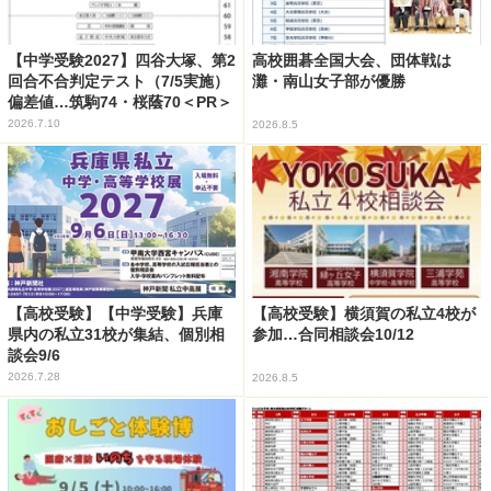
【中学受験2027】四谷大塚、第2
高校囲碁全国大会、団体戦は
回合不合判定テスト（7/5実施）
灘・南山女子部が優勝
偏差値…筑駒74・桜蔭70＜PR＞
2026.7.10
2026.8.5
【高校受験】【中学受験】兵庫
【高校受験】横須賀の私立4校が
県内の私立31校が集結、個別相
参加…合同相談会10/12
談会9/6
2026.7.28
2026.8.5