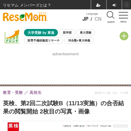
リセマム メンバーズ
Language
JP
/
CN
menu
search
大学受験 by 東進
医学部
東大受験
医専予備校徹底リサーチ
河合塾×東大特集
親子で考える大学選び
高校受験
中学受験
小学校受験
advertisement
共通テスト
夏休み
8月開催学校説明会・相談会
8月開催イベント・WS
全国公立高校 過去問
人気記事
自由研究教材（小学生向け）
自由研究教材（中学生向け）
ランキング
教育・受験
高校生
2022.11.22（火） 11:05
英検、第2回二次試験B（11/13実施）の合否結
果の閲覧開始 2枚目の写真・画像