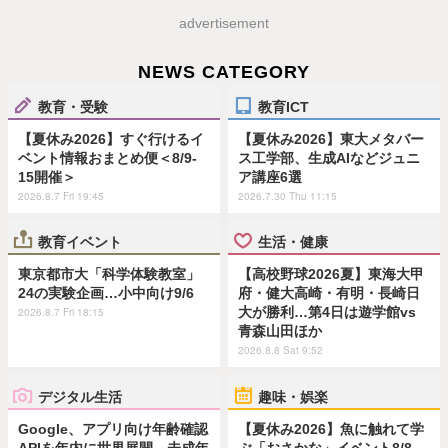
advertisement
NEWS CATEGORY
教育・受験
教育ICT
【夏休み2026】すぐ行けるイ
【夏休み2026】東大メタバー
ベント情報おまとめ便＜8/9-
ス工学部、生成AIなどジュニ
15開催＞
ア講座6選
2026.8.7 Fri 19:45
2026.7.30 Thu 11:15
教育イベント
生活・健康
東京都市大「科学体験教室」
【高校野球2026夏】東海大甲
24の実験企画…小中向け9/6
府・健大高崎・有明・長崎日
大が勝利…第4日は遊学館vs
2026.8.7 Fri 18:15
青森山田ほか
2026.8.8 Sat 9:52
デジタル生活
趣味・娯楽
Google、アプリ向け年齢確認
【夏休み2026】魚に触れて学
APIを年内に世界展開…未成年
ぶ「おさかな」イベント8/8…