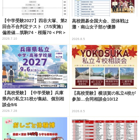
【中学受験2027】四谷大塚、第2
高校囲碁全国大会、団体戦は
回合不合判定テスト（7/5実施）
灘・南山女子部が優勝
偏差値…筑駒74・桜蔭70＜PR＞
2026.7.10
2026.8.5
【高校受験】【中学受験】兵庫
【高校受験】横須賀の私立4校が
県内の私立31校が集結、個別相
参加…合同相談会10/12
談会9/6
2026.7.28
2026.8.5