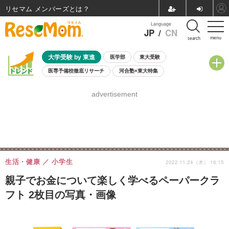
リセマム メンバーズ
Language
JP
/
CN
menu
search
大学受験 by 東進
医学部
東大受験
医専予備校徹底リサーチ
河合塾×東大特集
親子で考える大学選び
高校受験
中学受験
小学校受験
advertisement
共通テスト
夏休み
8月開催学校説明会・相談会
8月開催イベント・WS
全国公立高校 過去問
人気記事
自由研究教材（小学生向け）
自由研究教材（中学生向け）
ランキング
生活・健康
小学生
2022.11.24（木） 16:15
親子でお金について楽しく学べるペーパークラ
フト 2枚目の写真・画像