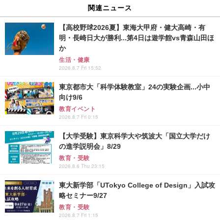
関連ニュース
【高校野球2026夏】東海大甲府・健大高崎・有
明・長崎日大が勝利...第4日は遊学館vs青森山田ほ
か
生活・健康
2026.8.7 Fri 15:52
東京都市大「科学体験教室」24の実験企画...小中
向け9/6
教育イベント
2026.8.7 Fri 0:15
【大学受験】東京科学大や筑波大「国立大学だけ
の進学説明会」8/29
教育・受験
2026.8.6 Thu 23:15
東大新学部「UTokyo College of Design」入試攻
略セミナー9/27
教育・受験
2026.8.7 Fri 1:15