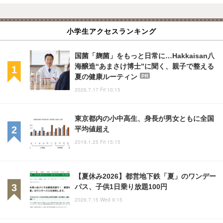
小学生アクセスランキング
国菌「麹菌」をもっと日常に…Hakkaisan八
海醸造“あまさけ博士”に聞く、親子で整える
夏の健康ルーティン
PR
2026.7.17 Fri 10:15
東京都内の小中高生、身長が男女ともに全国
平均値超え
2019.1.25 Fri 15:15
【夏休み2026】都営地下鉄「夏」のワンデー
パス、子供1日乗り放題100円
2026.7.15 Wed 9:15