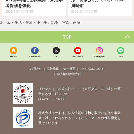
者保護を強化
川崎市
2026.7.31 Fri 13:45
2026.8.7 Fri 10:45
ホーム
›
生活・健康
›
小学生
›
記事
›
写真・画像
TOP
Home
Facebook
X
YouTube
Instagram
line
お問合せ
広告掲載
会社概要
リセマムについて
個人情報保護方針
リセマムは、株式会社イード（東証グロース上場）の運
営するサービスです。
証券コード：6038
株式会社イードは、個人情報の適切な取扱いを行う事業
者に対して付与されるプライバシーマークの付与認定を
受けています。