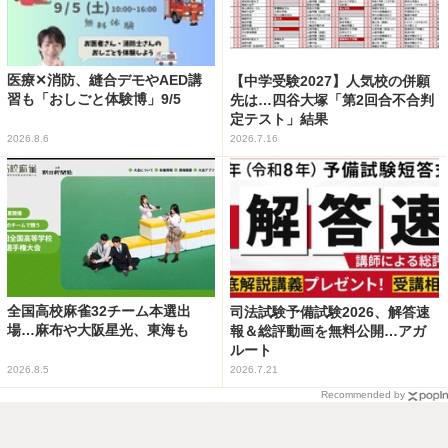
医療✕消防、縫合デモやAED講
【中学受験2027】人気校の併願
習も「おしごと体験博」9/5
先は…四谷大塚「第2回合不合判
定テスト」結果
2026.8.6
2026.7.16
全国高校麻雀32チーム本選出
司法試験予備試験2026、解答速
場…麻布や大阪星光、東海も
報＆総評動画を無料公開…アガ
ルート
2026.8.5
2026.7.21
Recommended by